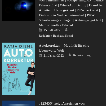
Von Fahrbahn ab | Vollsperrung A3 | E-Bike
Fahrer stürzt | WhatsApp Betrug | Brand bei
Arbeiten | Helm geklaut | PKW zerkratzt |
Einbruch in Waldschwimmbad | PKW
Scheibe eingeschlagen | Anhänger geklaut |
Mein schnelles Fahrrad
Author
Posted
15. Juli 2022
on
Redaktion Bachgau.Social
Autokorrektur – Mobilität für eine
lebenswerte Welt
Author
Posted
Redakteur ogj
21. Januar 2022
on
„123456“ zeigt Anzeichen von