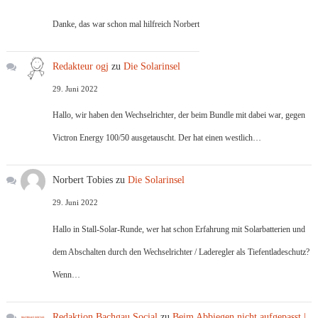
Danke, das war schon mal hilfreich Norbert
Redakteur ogj
zu
Die Solarinsel
29. Juni 2022
Hallo, wir haben den Wechselrichter, der beim Bundle mit dabei war, gegen
Victron Energy 100/50 ausgetauscht. Der hat einen westlich…
Norbert Tobies
zu
Die Solarinsel
29. Juni 2022
Hallo in Stall-Solar-Runde, wer hat schon Erfahrung mit Solarbatterien und
dem Abschalten durch den Wechselrichter / Laderegler als Tiefentladeschutz?
Wenn…
Redaktion Bachgau.Social
zu
Beim Abbiegen nicht aufgepasst |