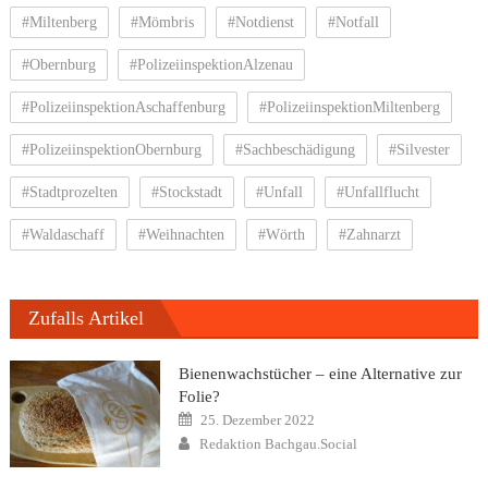
#Miltenberg
#Mömbris
#Notdienst
#Notfall
#Obernburg
#PolizeiinspektionAlzenau
#PolizeiinspektionAschaffenburg
#PolizeiinspektionMiltenberg
#PolizeiinspektionObernburg
#Sachbeschädigung
#Silvester
#Stadtprozelten
#Stockstadt
#Unfall
#Unfallflucht
#Waldaschaff
#Weihnachten
#Wörth
#Zahnarzt
Zufalls Artikel
Bienenwachstücher – eine Alternative zur
Folie?
Posted
25. Dezember 2022
on
Author
Redaktion Bachgau.Social