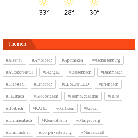
33°
28°
30°
Themen
#Alzenau
#Amorbach
#Apotheken
#Aschaffenburg
#Autokorrektur
#Bachgau
#Bessenbach
#Dammbach
#Diebstahl
#Einbruch
#ELSENFELD
#Erlenbach
#Faulbach
#Großostheim
#Heimbuchenthal
#Hilfe
#Hösbach
#KAHL
#Karlstein
#Kinder
#Kleinheubach
#Kleinostheim
#Klingenberg
#Kriminalität
#Körperverletzung
#Mainaschaff