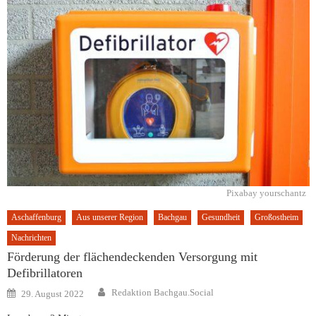
Pixabay yourschantz
Aschaffenburg
Aus unserer Region
Bachgau
Gesundheit
Großostheim
Nachrichten
Förderung der flächendeckenden Versorgung mit
Defibrillatoren
Author
Posted
Redaktion Bachgau.Social
29. August 2022
on