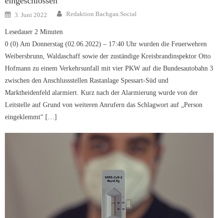
eingeschlossen
Author
Posted
Redaktion Bachgau.Social
3. Juni 2022
on
Lesedauer
2
Minuten
0 (0) Am Donnerstag (02.06.2022) – 17:40 Uhr wurden die Feuerwehren
Weibersbrunn, Waldaschaff sowie der zuständige Kreisbrandinspektor Otto
Hofmann zu einem Verkehrsunfall mit vier PKW auf die Bundesautobahn 3
zwischen den Anschlussstellen Rastanlage Spessart-Süd und
Marktheidenfeld alarmiert. Kurz nach der Alarmierung wurde von der
Leitstelle auf Grund von weiteren Anrufern das Schlagwort auf „Person
eingeklemmt“ […]