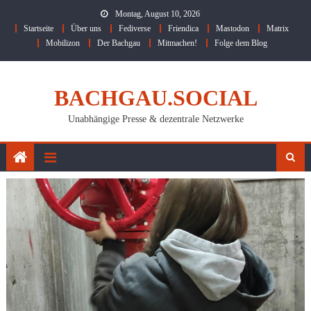
Skip
Montag, August 10, 2026
to
Startseite
Über uns
Fediverse
Friendica
Mastodon
Matrix
content
Mobilizon
Der Bachgau
Mitmachen!
Folge dem Blog
BACHGAU.SOCIAL
Unabhängige Presse & dezentrale Netzwerke