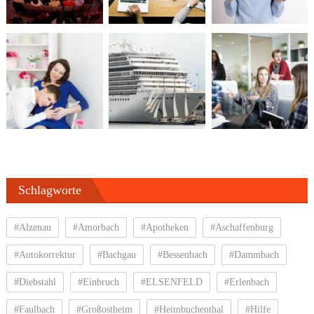
Schlagworte
#Alzenau
#Amorbach
#Apotheken
#Aschaffenburg
#Autokorrektur
#Bachgau
#Bessenbach
#Dammbach
#Diebstahl
#Einbruch
#ELSENFELD
#Erlenbach
#Faulbach
#Großostheim
#Heimbuchenthal
#Hilfe