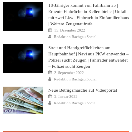
18-Jähriger kommt von Fahrbahn ab |
Erneute Einbrüche in Kellerabteile | Unfall
mit zwei Lkw | Einbruch in Einfamilienhaus
| Weitere Zeugenaufrufe
Posted
15. Dezember 2022
on
Author
Redaktion Bachgau.Social
Streit und Handgreiflichkeiten am
Hauptbahnhof | Navi aus PKW entwendet –
Polizei sucht Zeugen | Fahrräder entwendet
– Polizei sucht Zeugen
Posted
2. September 2022
on
Author
Redaktion Bachgau.Social
Neue Betrugsmasche auf Videoportal
Posted
5. Januar 2022
on
Author
Redaktion Bachgau.Social