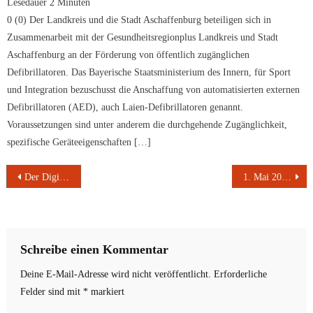
Lesedauer
2
Minuten
0 (0) Der Landkreis und die Stadt Aschaffenburg beteiligen sich in
Zusammenarbeit mit der Gesundheitsregionplus Landkreis und Stadt
Aschaffenburg an der Förderung von öffentlich zugänglichen
Defibrillatoren. Das Bayerische Staatsministerium des Innern, für Sport
und Integration bezuschusst die Anschaffung von automatisierten externen
Defibrillatoren (AED), auch Laien-Defibrillatoren genannt.
Voraussetzungen sind unter anderem die durchgehende Zugänglichkeit,
spezifische Geräteeigenschaften […]
Beitragsnavigation
Der Digitalladen der Stadt Aschaffenburg
1. Mai 2022 Tag der Arbeit, Beflaggung in Unterfranken
Schreibe einen Kommentar
Deine E-Mail-Adresse wird nicht veröffentlicht.
Erforderliche
Felder sind mit
*
markiert