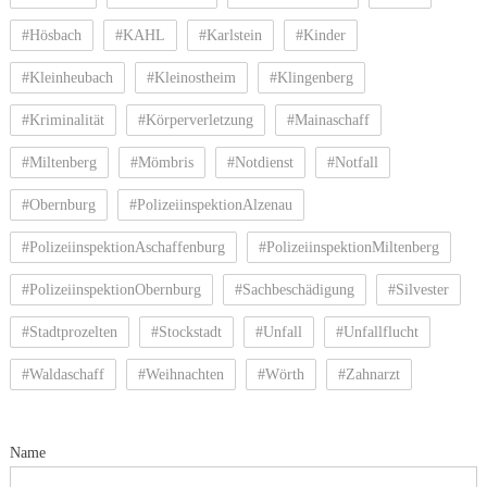
#Hösbach
#KAHL
#Karlstein
#Kinder
#Kleinheubach
#Kleinostheim
#Klingenberg
#Kriminalität
#Körperverletzung
#Mainaschaff
#Miltenberg
#Mömbris
#Notdienst
#Notfall
#Obernburg
#PolizeiinspektionAlzenau
#PolizeiinspektionAschaffenburg
#PolizeiinspektionMiltenberg
#PolizeiinspektionObernburg
#Sachbeschädigung
#Silvester
#Stadtprozelten
#Stockstadt
#Unfall
#Unfallflucht
#Waldaschaff
#Weihnachten
#Wörth
#Zahnarzt
Name