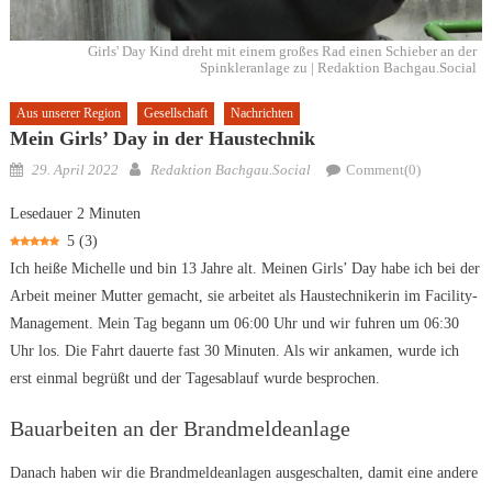
Girls' Day Kind dreht mit einem großes Rad einen Schieber an der
Spinkleranlage zu | Redaktion Bachgau.Social
Aus unserer Region
Gesellschaft
Nachrichten
Mein Girls’ Day in der Haustechnik
Posted
Author
29. April 2022
Redaktion Bachgau.Social
Comment(0)
on
Lesedauer
2
Minuten
5
(
3
)
Ich heiße Michelle und bin 13 Jahre alt. Meinen Girls’ Day habe ich bei der
Arbeit meiner Mutter gemacht, sie arbeitet als Haustechnikerin im Facility-
Management. Mein Tag begann um 06:00 Uhr und wir fuhren um 06:30
Uhr los. Die Fahrt dauerte fast 30 Minuten. Als wir ankamen, wurde ich
erst einmal begrüßt und der Tagesablauf wurde besprochen.
Bauarbeiten an der Brandmeldeanlage
Danach haben wir die Brandmeldeanlagen ausgeschalten, damit eine andere