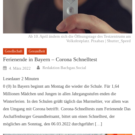
Ab 10. April ändern sich die Öffnungstage des Testzentrums am
Volksfestplatz. Pixabax | Shutter_Speed
Gesellschaft
Gesundheit
Ferienende in Bayern – Corona Schnelltest
Author
Posted
Redaktion Bachgau.Social
4. März 2022
on
Lesedauer
2
Minuten
0 (0) In Bayern beginnt am Montag die wieder die Schule. Für 1,64
Millionen Mädchen und Jungen in allen Jahrgangsstufen enden die
Winterferien. In den Schulen grüßt täglich das Murmeltier, vor allem was
den Umgang mit Corona betrifft. Corona-Schnelltests zum Ferienende Das
Aschaffenburger Gesundheitsamt, bittet um einen Schnelltest, der
mögliches am Sonntag, den 06.03.2022 durchgeführt […]