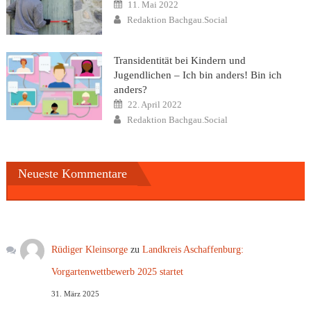
Posted
11. Mai 2022
on
Author
Redaktion Bachgau.Social
Transidentität bei Kindern und
Jugendlichen – Ich bin anders! Bin ich
anders?
Posted
22. April 2022
on
Author
Redaktion Bachgau.Social
Neueste Kommentare
Rüdiger Kleinsorge
zu
Landkreis Aschaffenburg:
Vorgartenwettbewerb 2025 startet
31. März 2025