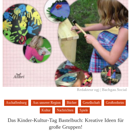
Redakteur ogj | Bachgau.Social
Aschaffenburg
Aus unserer Region
Bücher
Gesellschaft
Großostheim
Kultur
Nachrichten
Spiele
Das Kinder-Kultur-Tag Bastelbuch: Kreative Ideen für
große Gruppen!