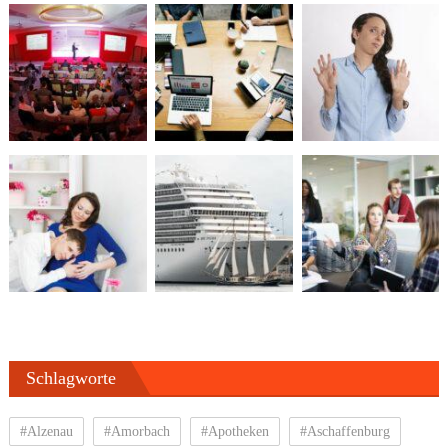
Schlagworte
#Alzenau
#Amorbach
#Apotheken
#Aschaffenburg