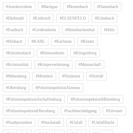
#Autokorrektur
#Bachgau
#Bessenbach
#Dammbach
#Diebstahl
#Einbruch
#ELSENFELD
#Erlenbach
#Faulbach
#Großostheim
#Heimbuchenthal
#Hilfe
#Hösbach
#KAHL
#Karlstein
#Kinder
#Kleinheubach
#Kleinostheim
#Klingenberg
#Kriminalität
#Körperverletzung
#Mainaschaff
#Miltenberg
#Mömbris
#Notdienst
#Notfall
#Obernburg
#PolizeiinspektionAlzenau
#PolizeiinspektionAschaffenburg
#PolizeiinspektionMiltenberg
#PolizeiinspektionObernburg
#Sachbeschädigung
#Silvester
#Stadtprozelten
#Stockstadt
#Unfall
#Unfallflucht