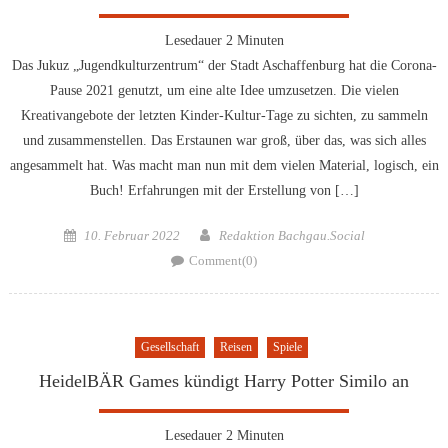
Lesedauer
2
Minuten
Das Jukuz „Jugendkulturzentrum“ der Stadt Aschaffenburg hat die Corona-
Pause 2021 genutzt, um eine alte Idee umzusetzen. Die vielen
Kreativangebote der letzten Kinder-Kultur-Tage zu sichten, zu sammeln
und zusammenstellen. Das Erstaunen war groß, über das, was sich alles
angesammelt hat. Was macht man nun mit dem vielen Material, logisch, ein
Buch! Erfahrungen mit der Erstellung von […]
Posted
Author
10. Februar 2022
Redaktion Bachgau.Social
on
Comment(0)
Gesellschaft
Reisen
Spiele
HeidelBÄR Games kündigt Harry Potter Similo an
Lesedauer
2
Minuten