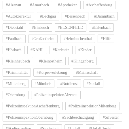
#Alzenau
#Amorbach
#Apotheken
#Aschaffenburg
#Autokorrektur
#Bachgau
#Bessenbach
#Dammbach
#Diebstahl
#Einbruch
#ELSENFELD
#Erlenbach
#Faulbach
#Großostheim
#Heimbuchenthal
#Hilfe
#Hösbach
#KAHL
#Karlstein
#Kinder
#Kleinheubach
#Kleinostheim
#Klingenberg
#Kriminalität
#Körperverletzung
#Mainaschaff
#Miltenberg
#Mömbris
#Notdienst
#Notfall
#Obernburg
#PolizeiinspektionAlzenau
#PolizeiinspektionAschaffenburg
#PolizeiinspektionMiltenberg
#PolizeiinspektionObernburg
#Sachbeschädigung
#Silvester
#Stadtprozelten
#Stockstadt
#Unfall
#Unfallflucht