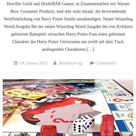
Horrible Guild und HeidelBÄR Games, in Zusammenarbeit mit Warner
Bros. Consumer Products, sind sehr stolz darauf, die bevorstehende
Veröffentlichung von Harry Potter Similo anzukündigen. Neuen Wizarding
World Ausgabe Bei der neuen Wizarding World Ausgabe des von Kritikern
gefeierten Ratespiels versuchen Harry-Potter-Fans einen geheimen
Charakter des Harry Potter Universums aus zwölf auf dem Tisch
ausliegenden Charakteren […]
Posted
Author
19. Januar 2022
Redakteur ogj
Comment(0)
on