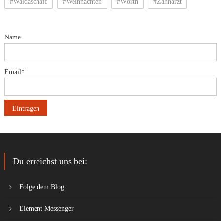
#Waldaschaff
#Weihnachten
#Wörth
#Zahnarzt
Name
Email*
Du erreichst uns bei:
Folge dem Blog
Element Messenger