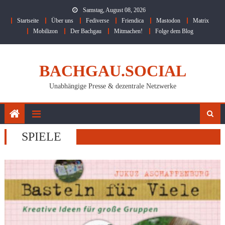
Skip
Samstag, August 08, 2026
to
Startseite
Über uns
Fediverse
Friendica
Mastodon
Matrix
content
Mobilizon
Der Bachgau
Mitmachen!
Folge dem Blog
BACHGAU.SOCIAL
Unabhängige Presse & dezentrale Netzwerke
SPIELE