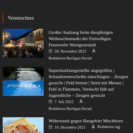
Vermischtes
Großer Andrang beim diesjährigen
Weihnachtsmarkt der Freiwilligen
Feuerwehr Wenigumstadt
Author
Posted
28. November 2022
on
Redaktion Bachgau.Social
Supermarktangestellte angegriffen |
Schaufensterscheibe einschlagen – Zeugen
gesucht | Feld brennt | Streit mit Messer |
Feld in Flammen, Verdacht fällt auf
Jugendliche – Zeugen gesucht
Author
Posted
7. Juli 2022
on
Redaktion Bachgau.Social
Widerstand gegen Baugebiet Mischborn
Author
Posted
Redakteur ogj
16. Dezember 2021
on