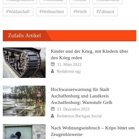
#Waldaschaff
#Weihnachten
#Wörth
#Zahnarzt
Zufalls Artikel
Kinder und der Krieg, mit Kindern über
den Krieg reden
Posted
11. März 2022
on
Author
Redakteur ogj
Hochwasserwarnung für Stadt
Aschaffenburg und Landkreis
Aschaffenburg: Warnstufe Gelb
Posted
21. Dezember 2023
on
Author
Redaktion Bachgau.Social
Nach Wohnungseinbruch – Kripo bittet um
Zeugenhinweise