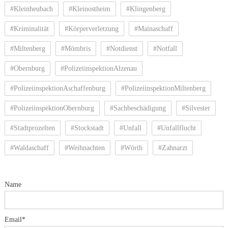
#Kleinheubach
#Kleinostheim
#Klingenberg
#Kriminalität
#Körperverletzung
#Mainaschaff
#Miltenberg
#Mömbris
#Notdienst
#Notfall
#Obernburg
#PolizeiinspektionAlzenau
#PolizeiinspektionAschaffenburg
#PolizeiinspektionMiltenberg
#PolizeiinspektionObernburg
#Sachbeschädigung
#Silvester
#Stadtprozelten
#Stockstadt
#Unfall
#Unfallflucht
#Waldaschaff
#Weihnachten
#Wörth
#Zahnarzt
Name
Email*