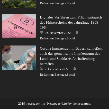
Redaktion Bachgau.Social
Digitales Verfahren zum Pflichtumtausch
des Führerscheins der Jahrgänge 1959-
1964
Author
Posted
26. November 2022
on
Redaktion Bachgau.Social
Corona Impfzentren in Bayern schließen,
auch das gemeinsame Impfzentrum des
Land- und Stadtkreis Aschaffenburg
betroffen
Author
Posted
2. Dezember 2022
on
Redaktion Bachgau.Social
2019 newspaper-lite
|
Newspaper Lite by
themecentury
.