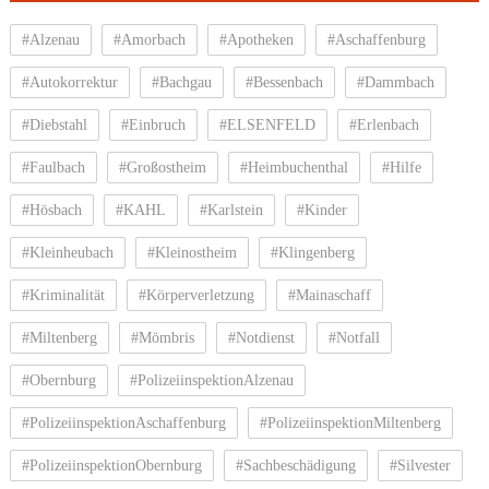
#Alzenau
#Amorbach
#Apotheken
#Aschaffenburg
#Autokorrektur
#Bachgau
#Bessenbach
#Dammbach
#Diebstahl
#Einbruch
#ELSENFELD
#Erlenbach
#Faulbach
#Großostheim
#Heimbuchenthal
#Hilfe
#Hösbach
#KAHL
#Karlstein
#Kinder
#Kleinheubach
#Kleinostheim
#Klingenberg
#Kriminalität
#Körperverletzung
#Mainaschaff
#Miltenberg
#Mömbris
#Notdienst
#Notfall
#Obernburg
#PolizeiinspektionAlzenau
#PolizeiinspektionAschaffenburg
#PolizeiinspektionMiltenberg
#PolizeiinspektionObernburg
#Sachbeschädigung
#Silvester