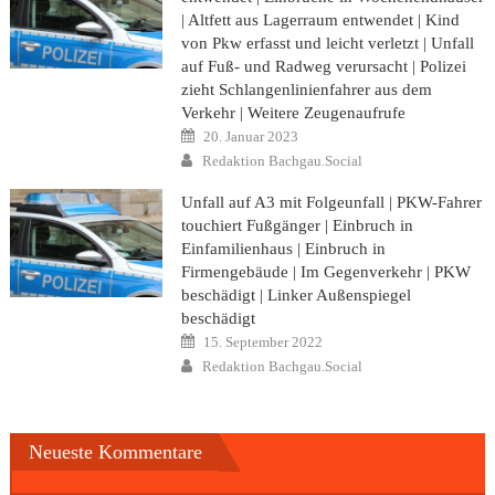
| Altfett aus Lagerraum entwendet | Kind
von Pkw erfasst und leicht verletzt | Unfall
auf Fuß- und Radweg verursacht | Polizei
zieht Schlangenlinienfahrer aus dem
Verkehr | Weitere Zeugenaufrufe
Posted
20. Januar 2023
on
Author
Redaktion Bachgau.Social
Unfall auf A3 mit Folgeunfall | PKW-Fahrer
touchiert Fußgänger | Einbruch in
Einfamilienhaus | Einbruch in
Firmengebäude | Im Gegenverkehr | PKW
beschädigt | Linker Außenspiegel
beschädigt
Posted
15. September 2022
on
Author
Redaktion Bachgau.Social
Neueste Kommentare