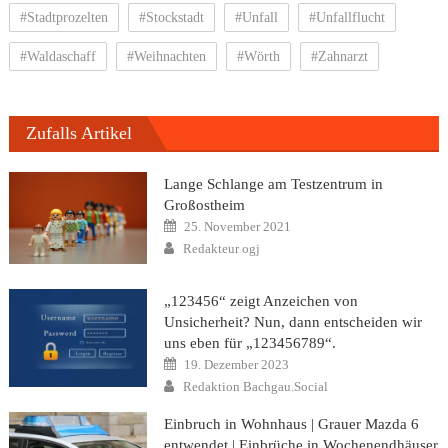
#Stadtprozelten
#Stockstadt
#Unfall
#Unfallflucht
#Waldaschaff
#Weihnachten
#Wörth
#Zahnarzt
Zufalls Artikel
Lange Schlange am Testzentrum in
Großostheim
Posted
25. November 2021
on
Author
Redakteur ogj
„123456“ zeigt Anzeichen von
Unsicherheit? Nun, dann entscheiden wir
uns eben für „123456789“.
Posted
19. Dezember 2023
on
Author
Redaktion Bachgau.Social
Einbruch in Wohnhaus | Grauer Mazda 6
entwendet | Einbrüche in Wochenendhäuser