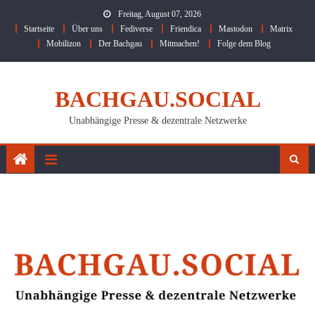
Skip
Freitag, August 07, 2026
to
Startseite
Über uns
Fediverse
Friendica
Mastodon
Matrix
content
Mobilizon
Der Bachgau
Mitmachen!
Folge dem Blog
BACHGAU.SOCIAL
Unabhängige Presse & dezentrale Netzwerke