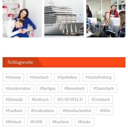
Schlagworte
#Alzenau
#Amorbach
#Apotheken
#Aschaffenburg
#Autokorrektur
#Bachgau
#Bessenbach
#Dammbach
#Diebstahl
#Einbruch
#ELSENFELD
#Erlenbach
#Faulbach
#Großostheim
#Heimbuchenthal
#Hilfe
#Hösbach
#KAHL
#Karlstein
#Kinder