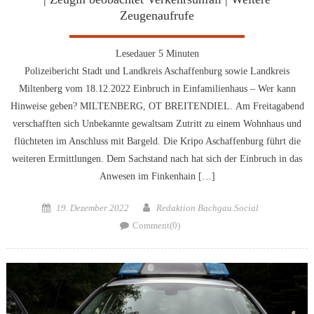
Zeugenaufrufe
Lesedauer
5
Minuten
Polizeibericht Stadt und Landkreis Aschaffenburg sowie Landkreis
Miltenberg vom 18.12.2022 Einbruch in Einfamilienhaus – Wer kann
Hinweise geben? MILTENBERG, OT BREITENDIEL. Am Freitagabend
verschafften sich Unbekannte gewaltsam Zutritt zu einem Wohnhaus und
flüchteten im Anschluss mit Bargeld. Die Kripo Aschaffenburg führt die
weiteren Ermittlungen. Dem Sachstand nach hat sich der Einbruch in das
Anwesen im Finkenhain […]
Posted
Author
19. Dezember 2022
Redaktion Bachgau.Social
on
Comment(0)