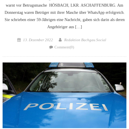
warnt vor Betrugsmasche HÖSBACH, LKR. ASCHAFFENBURG. Am
Donnerstag waren Betrüger mit ihrer Masche über WhatsApp erfolgreich.
Sie schrieben einer 59-Jährigen eine Nachricht, gaben sich darin als deren
Angehöriger aus […]
Posted
Author
13. Dezember 2022
Redaktion Bachgau.Social
on
Comment(0)