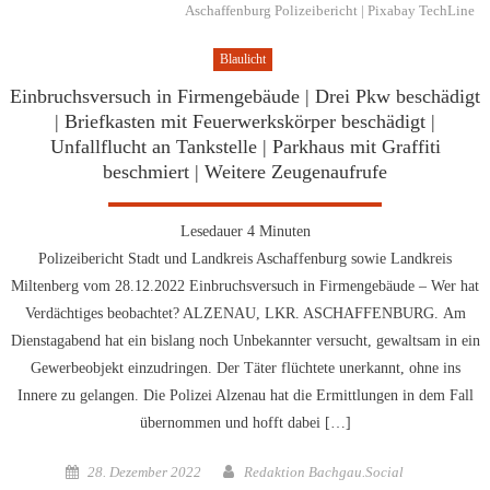
Aschaffenburg Polizeibericht | Pixabay TechLine
Blaulicht
Einbruchsversuch in Firmengebäude | Drei Pkw beschädigt
| Briefkasten mit Feuerwerkskörper beschädigt |
Unfallflucht an Tankstelle | Parkhaus mit Graffiti
beschmiert | Weitere Zeugenaufrufe
Lesedauer
4
Minuten
Polizeibericht Stadt und Landkreis Aschaffenburg sowie Landkreis
Miltenberg vom 28.12.2022 Einbruchsversuch in Firmengebäude – Wer hat
Verdächtiges beobachtet? ALZENAU, LKR. ASCHAFFENBURG. Am
Dienstagabend hat ein bislang noch Unbekannter versucht, gewaltsam in ein
Gewerbeobjekt einzudringen. Der Täter flüchtete unerkannt, ohne ins
Innere zu gelangen. Die Polizei Alzenau hat die Ermittlungen in dem Fall
übernommen und hofft dabei […]
Posted
Author
28. Dezember 2022
Redaktion Bachgau.Social