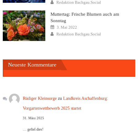
Author
Redaktion Bachgau.Social
Muttertag: Frische Blumen auch am
Sonntag
Posted
3. Mai 2022
on
Author
Redaktion Bachgau.Social
Neueste Kommentare
Rüdiger Kleinsorge
zu
Landkreis Aschaffenburg:
Vorgartenwettbewerb 2025 startet
31. März 2025
… gefiel dies!