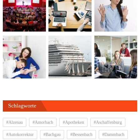
Schlagworte
#Alzenau
#Amorbach
#Apotheken
#Aschaffenburg
#Autokorrektur
#Bachgau
#Bessenbach
#Dammbach