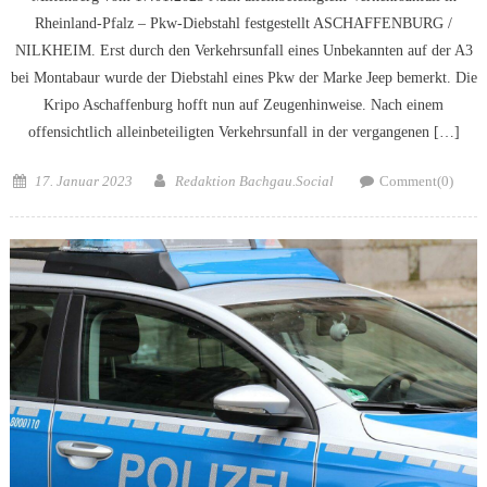
Rheinland-Pfalz – Pkw-Diebstahl festgestellt ASCHAFFENBURG /
NILKHEIM. Erst durch den Verkehrsunfall eines Unbekannten auf der A3
bei Montabaur wurde der Diebstahl eines Pkw der Marke Jeep bemerkt. Die
Kripo Aschaffenburg hofft nun auf Zeugenhinweise. Nach einem
offensichtlich alleinbeteiligten Verkehrsunfall in der vergangenen […]
Posted
Author
17. Januar 2023
Redaktion Bachgau.Social
Comment(0)
on