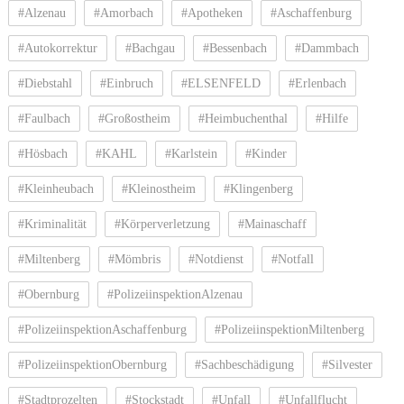
#Alzenau
#Amorbach
#Apotheken
#Aschaffenburg
#Autokorrektur
#Bachgau
#Bessenbach
#Dammbach
#Diebstahl
#Einbruch
#ELSENFELD
#Erlenbach
#Faulbach
#Großostheim
#Heimbuchenthal
#Hilfe
#Hösbach
#KAHL
#Karlstein
#Kinder
#Kleinheubach
#Kleinostheim
#Klingenberg
#Kriminalität
#Körperverletzung
#Mainaschaff
#Miltenberg
#Mömbris
#Notdienst
#Notfall
#Obernburg
#PolizeiinspektionAlzenau
#PolizeiinspektionAschaffenburg
#PolizeiinspektionMiltenberg
#PolizeiinspektionObernburg
#Sachbeschädigung
#Silvester
#Stadtprozelten
#Stockstadt
#Unfall
#Unfallflucht