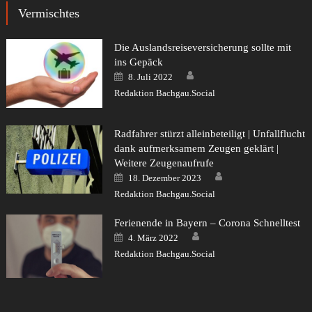
Vermischtes
Die Auslandsreiseversicherung sollte mit
ins Gepäck
Author
Posted
8. Juli 2022
on
Redaktion Bachgau.Social
Radfahrer stürzt alleinbeteiligt | Unfallflucht
dank aufmerksamem Zeugen geklärt |
Weitere Zeugenaufrufe
Author
Posted
18. Dezember 2023
on
Redaktion Bachgau.Social
Ferienende in Bayern – Corona Schnelltest
Author
Posted
4. März 2022
on
Redaktion Bachgau.Social