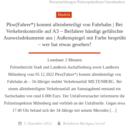
Pressemeldungen Polizeipräsidium Unterfranken
Blaulicht
Pkw(Fahrer*) kommt alleinbeteiligt von Fahrbahn | Bei
Verkehrskontrolle auf A3 – Beifahrer händigt gefälschte
Ausweisdokumente aus | Außenspiegel mit Farbe besprüht
– wer hat etwas gesehen?
Lesedauer
2
Minuten
Polizeibericht Stadt und Landkreis Aschaffenburg sowie Landkreis
Miltenberg vom 05.12.2022 Pkw(Fahrer*) kommt alleinbeteiligt von
Fahrbahn ab – 34-Jähriger meldet Verkehrsunfall MILTENBERG. Bei
einem alleinbeteiligten Verkehrsunfall am Samstagabend entstand ein
Sachschaden von rund 6.000 Euro. Der Unfallverursacher informierte die
Polizeiinspektion Miltenberg und verblieb an der Unfallstelle. Gegen etwa
17:40 Uhr befand sich der 34-Jährige mit seinem Mercedes […]
Posted
Author
5. Dezember 2022
Redaktion Bachgau.Social