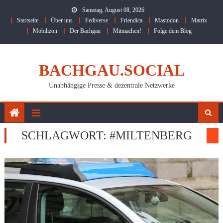
Skip
Samstag, August 08, 2026
to
Startseite
Über uns
Fediverse
Friendica
Mastodon
Matrix
content
Mobilizon
Der Bachgau
Mitmachen!
Folge dem Blog
BACHGAU.SOCIAL
Unabhängige Presse & dezentrale Netzwerke
SCHLAGWORT:
#MILTENBERG