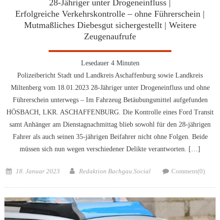
28-Jähriger unter Drogeneinfluss |
Erfolgreiche Verkehrskontrolle – ohne Führerschein |
Mutmaßliches Diebesgut sichergestellt | Weitere
Zeugenaufrufe
Lesedauer
4
Minuten
Polizeibericht Stadt und Landkreis Aschaffenburg sowie Landkreis
Miltenberg vom 18.01.2023 28-Jähriger unter Drogeneinfluss und ohne
Führerschein unterwegs – Im Fahrzeug Betäubungsmittel aufgefunden
HÖSBACH, LKR. ASCHAFFENBURG. Die Kontrolle eines Ford Transit
samt Anhänger am Dienstagnachmittag blieb sowohl für den 28-jährigen
Fahrer als auch seinen 35-jährigen Beifahrer nicht ohne Folgen. Beide
müssen sich nun wegen verschiedener Delikte verantworten. […]
Posted
Author
18. Januar 2023
Redaktion Bachgau.Social
Comment(0)
on