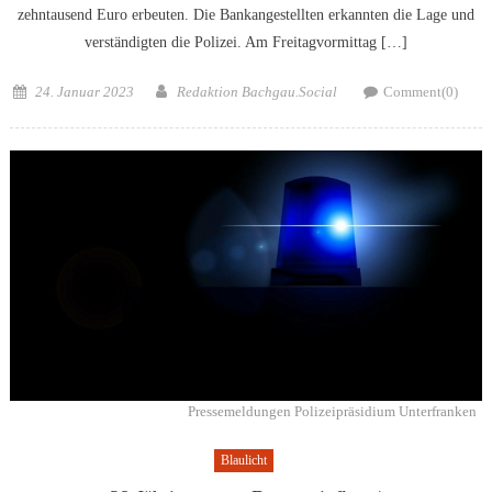
zehntausend Euro erbeuten. Die Bankangestellten erkannten die Lage und
verständigten die Polizei. Am Freitagvormittag […]
Posted
Author
24. Januar 2023
Redaktion Bachgau.Social
Comment(0)
on
Pressemeldungen Polizeipräsidium Unterfranken
Blaulicht