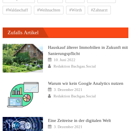
#Waldaschaff
#Weihnachten
#Wörth
#Zahnarzt
Zufalls Artikel
Hauskauf älterer Immobilien in Zukunft mit
Sanierungspflicht
Posted
10. Juni 2022
on
Author
Redaktion Bachgau.Social
Warum wir kein Google Analytics nutzen
Posted
3. Dezember 2021
on
Author
Redaktion Bachgau.Social
Eine Zeitreise in der digitalen Welt
Posted
3. Dezember 2021
on