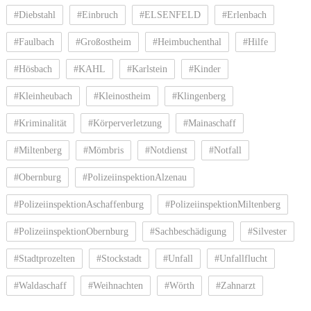
#Diebstahl
#Einbruch
#ELSENFELD
#Erlenbach
#Faulbach
#Großostheim
#Heimbuchenthal
#Hilfe
#Hösbach
#KAHL
#Karlstein
#Kinder
#Kleinheubach
#Kleinostheim
#Klingenberg
#Kriminalität
#Körperverletzung
#Mainaschaff
#Miltenberg
#Mömbris
#Notdienst
#Notfall
#Obernburg
#PolizeiinspektionAlzenau
#PolizeiinspektionAschaffenburg
#PolizeiinspektionMiltenberg
#PolizeiinspektionObernburg
#Sachbeschädigung
#Silvester
#Stadtprozelten
#Stockstadt
#Unfall
#Unfallflucht
#Waldaschaff
#Weihnachten
#Wörth
#Zahnarzt