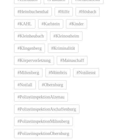
#Heimbuchenthal
#Hilfe
#Hösbach
#KAHL
#Karlstein
#Kinder
#Kleinheubach
#Kleinostheim
#Klingenberg
#Kriminalität
#Körperverletzung
#Mainaschaff
#Miltenberg
#Mömbris
#Notdienst
#Notfall
#Obernburg
#PolizeiinspektionAlzenau
#PolizeiinspektionAschaffenburg
#PolizeiinspektionMiltenberg
#PolizeiinspektionObernburg