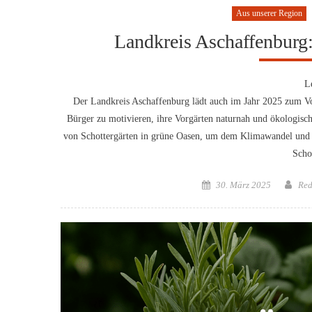
Aus unserer Region
Landkreis Aschaffenburg:
L
Der Landkreis Aschaffenburg lädt auch im Jahr 2025 zum Vo
Bürger zu motivieren, ihre Vorgärten naturnah und ökologisc
von Schottergärten in grüne Oasen, um dem Klimawandel und 
Scho
Posted
Aut
30. März 2025
Red
on