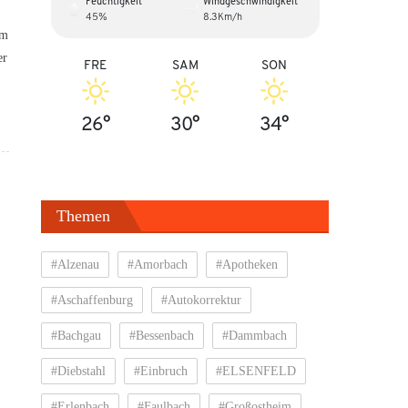
Feuchtigkeit
Windgeschwindigkeit
45%
8.3Km/h
em
er
FRE
SAM
SON
26°
30°
34°
Themen
#Alzenau
#Amorbach
#Apotheken
#Aschaffenburg
#Autokorrektur
#Bachgau
#Bessenbach
#Dammbach
#Diebstahl
#Einbruch
#ELSENFELD
#Erlenbach
#Faulbach
#Großostheim