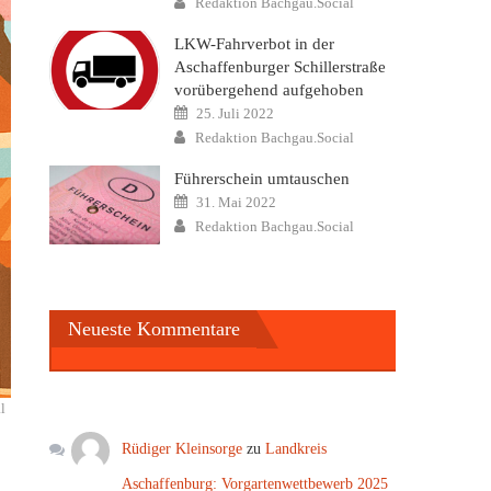
Redaktion Bachgau.Social
LKW-Fahrverbot in der
Aschaffenburger Schillerstraße
vorübergehend aufgehoben
Posted
25. Juli 2022
on
Author
Redaktion Bachgau.Social
Führerschein umtauschen
Posted
31. Mai 2022
on
Author
Redaktion Bachgau.Social
Neueste Kommentare
l
Rüdiger Kleinsorge
zu
Landkreis
Aschaffenburg: Vorgartenwettbewerb 2025