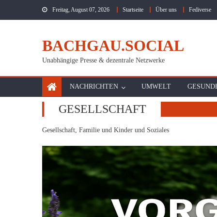
Skip
Freitag, August 07, 2026
Startseite
Über uns
Fediverse
to
content
BACHGAU.SOCIAL
Unabhängige Presse & dezentrale Netzwerke
NACHRICHTEN
UMWELT
GESUND
GESELLSCHAFT
Gesellschaft, Familie und Kinder und Soziales