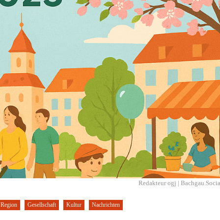
Redakteur ogj | Bachgau.Socia
 Region
Gesellschaft
Kultur
Nachrichten