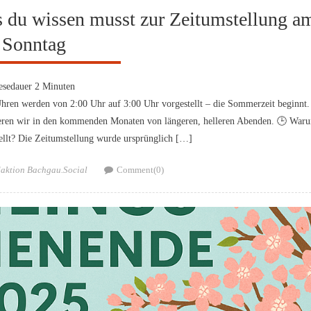
s du wissen musst zur Zeitumstellung a
Sonntag
esedauer
2
Minuten
Uhren werden von 2:00 Uhr auf 3:00 Uhr vorgestellt – die Sommerzeit beginnt.
itieren wir in den kommenden Monaten von längeren, helleren Abenden. 🕒 War
ellt? Die Zeitumstellung wurde ursprünglich […]
hor
aktion Bachgau.Social
Comment(0)