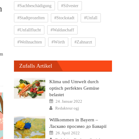
#Sachbeschädigung
#Silvester
m
#Stadtprozelten
#Stockstadt
#Unfall
#Unfallflucht
#Waldaschaff
#Weihnachten
#Wörth
#Zahnarzt
um
Zufalls Artikel
Klima und Umwelt durch
optisch perfektes Gemüse
belastet
Posted
24. Januar 2022
on
Author
Redakteur ogj
Willkommen in Bayern –
Ласкаво просимо до Баварії
Posted
26. April 2022
on
Author