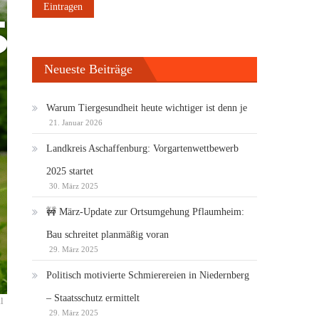
Neueste Beiträge
Warum Tiergesundheit heute wichtiger ist denn je
21. Januar 2026
Landkreis Aschaffenburg: Vorgartenwettbewerb
2025 startet
30. März 2025
🚧 März-Update zur Ortsumgehung Pflaumheim:
Bau schreitet planmäßig voran
29. März 2025
Politisch motivierte Schmierereien in Niedernberg
– Staatsschutz ermittelt
l
29. März 2025