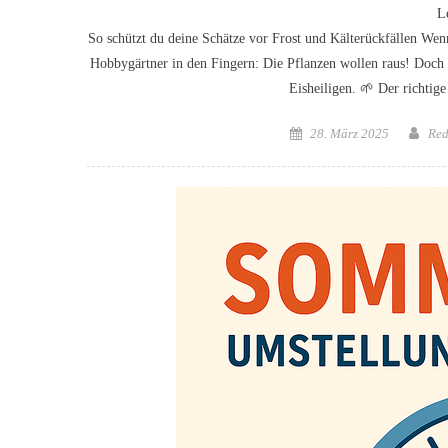
L
So schützt du deine Schätze vor Frost und Kälterückfällen Wen
Hobbygärtner in den Fingern: Die Pflanzen wollen raus! Doch 
Eisheiligen. 🌱 Der richtig
Posted
Aut
28. März 2025
Red
on