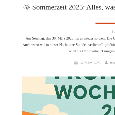
🌞 Sommerzeit 2025: Alles, wa
L
Am Sonntag, den 30. März 2025, ist es wieder so weit: Die 
Auch wenn wir in dieser Nacht eine Stunde „verlieren“, prof
wird die Uhr überhaupt umgest
Posted
Aut
28. März 2025
Red
on