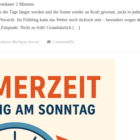
esedauer
2
Minuten
n die Tage länger werden und die Sonne wieder an Kraft gewinnt, juckt es jed
Vorsicht: Im Frühling kann das Wetter noch tückisch sein – besonders wegen d
e Zeitpunkt: Nicht zu früh! Grundsätzlich […]
hor
aktion Bachgau.Social
Comment(0)