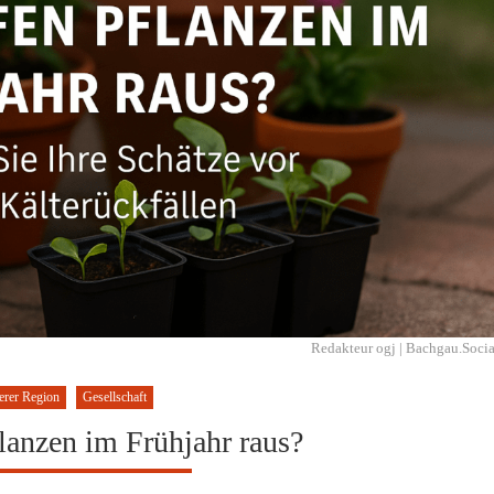
Redakteur ogj | Bachgau.Socia
erer Region
Gesellschaft
lanzen im Frühjahr raus?