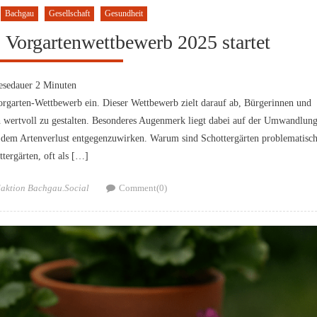
Bachgau
Gesellschaft
Gesundheit
 Vorgartenwettbewerb 2025 startet
esedauer
2
Minuten
rgarten-Wettbewerb ein. Dieser Wettbewerb zielt darauf ab, Bürgerinnen und
h wertvoll zu gestalten. Besonderes Augenmerk liegt dabei auf der Umwandlun
dem Artenverlust entgegenzuwirken. Warum sind Schottergärten problematisc
ttergärten, oft als […]
hor
aktion Bachgau.Social
Comment(0)