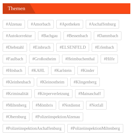
Themen
#Alzenau
#Amorbach
#Apotheken
#Aschaffenburg
#Autokorrektur
#Bachgau
#Bessenbach
#Dammbach
#Diebstahl
#Einbruch
#ELSENFELD
#Erlenbach
#Faulbach
#Großostheim
#Heimbuchenthal
#Hilfe
#Hösbach
#KAHL
#Karlstein
#Kinder
#Kleinheubach
#Kleinostheim
#Klingenberg
#Kriminalität
#Körperverletzung
#Mainaschaff
#Miltenberg
#Mömbris
#Notdienst
#Notfall
#Obernburg
#PolizeiinspektionAlzenau
#PolizeiinspektionAschaffenburg
#PolizeiinspektionMiltenberg