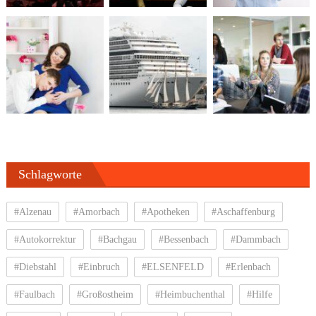
Schlagworte
#Alzenau
#Amorbach
#Apotheken
#Aschaffenburg
#Autokorrektur
#Bachgau
#Bessenbach
#Dammbach
#Diebstahl
#Einbruch
#ELSENFELD
#Erlenbach
#Faulbach
#Großostheim
#Heimbuchenthal
#Hilfe