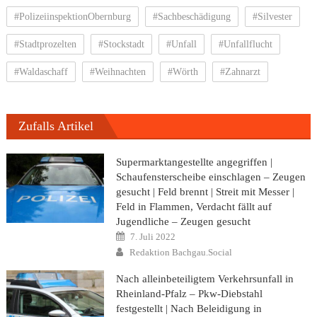
#PolizeiinspektionObernburg
#Sachbeschädigung
#Silvester
#Stadtprozelten
#Stockstadt
#Unfall
#Unfallflucht
#Waldaschaff
#Weihnachten
#Wörth
#Zahnarzt
Zufalls Artikel
Supermarktangestellte angegriffen |
Schaufensterscheibe einschlagen – Zeugen
gesucht | Feld brennt | Streit mit Messer |
Feld in Flammen, Verdacht fällt auf
Jugendliche – Zeugen gesucht
Posted
7. Juli 2022
on
Author
Redaktion Bachgau.Social
Nach alleinbeteiligtem Verkehrsunfall in
Rheinland-Pfalz – Pkw-Diebstahl
festgestellt | Nach Beleidigung in