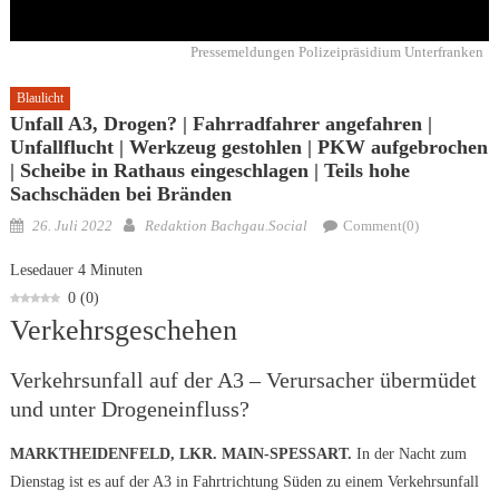
Pressemeldungen Polizeipräsidium Unterfranken
Blaulicht
Unfall A3, Drogen? | Fahrradfahrer angefahren |
Unfallflucht | Werkzeug gestohlen | PKW aufgebrochen
| Scheibe in Rathaus eingeschlagen | Teils hohe
Sachschäden bei Bränden
Posted
Author
26. Juli 2022
Redaktion Bachgau.Social
Comment(0)
on
Lesedauer
4
Minuten
0
(
0
)
Verkehrsgeschehen
Verkehrsunfall auf der A3 – Verursacher übermüdet
und unter Drogeneinfluss?
MARKTHEIDENFELD, LKR. MAIN-SPESSART.
In der Nacht zum
Dienstag ist es auf der A3 in Fahrtrichtung Süden zu einem Verkehrsunfall