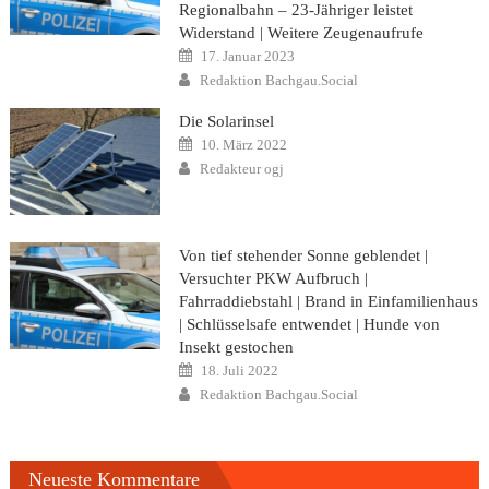
Regionalbahn – 23-Jähriger leistet
Widerstand | Weitere Zeugenaufrufe
Posted
17. Januar 2023
on
Author
Redaktion Bachgau.Social
Die Solarinsel
Posted
10. März 2022
on
Author
Redakteur ogj
Von tief stehender Sonne geblendet |
Versuchter PKW Aufbruch |
Fahrraddiebstahl | Brand in Einfamilienhaus
| Schlüsselsafe entwendet | Hunde von
Insekt gestochen
Posted
18. Juli 2022
on
Author
Redaktion Bachgau.Social
Neueste Kommentare