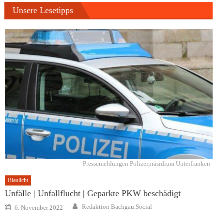
Unsere Lesetipps
Pressemeldungen Polizeipräsidium Unterfranken
Blaulicht
Unfälle | Unfallflucht | Geparkte PKW beschädigt
Author
Posted
Redaktion Bachgau.Social
6. November 2022
on