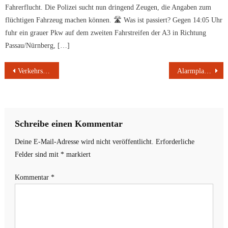
Fahrerflucht. Die Polizei sucht nun dringend Zeugen, die Angaben zum
flüchtigen Fahrzeug machen können. 🛣️ Was ist passiert? Gegen 14:05 Uhr
fuhr ein grauer Pkw auf dem zweiten Fahrstreifen der A3 in Richtung
Passau/Nürnberg, […]
Beitragsnavigation
Verkehrsprojekt „Mein schnelles Fahrrad“
Alarmplan Main – Regierung von Unterfranken spricht Warnung aus
Schreibe einen Kommentar
Deine E-Mail-Adresse wird nicht veröffentlicht.
Erforderliche
Felder sind mit
*
markiert
Kommentar
*