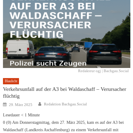
Redakteur ogj | Bachgau.Social
Blaulicht
Verkehrsunfall auf der A3 bei Waldaschaff – Verursacher
flüchtig
Author
Posted
Redaktion Bachgau.Social
29. März 2025
on
Lesedauer
< 1
Minute
0 (0) Am Donnerstagmittag, dem 27. März 2025, kam es auf der A3 bei
Waldaschaff (Landkreis Aschaffenburg) zu einem Verkehrsunfall mit