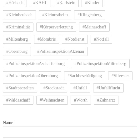
#Hösbach
#KAHL
#Karlstein
#Kinder
#Kleinheubach
#Kleinostheim
#Klingenberg
#Kriminalität
#Körperverletzung
#Mainaschaff
#Miltenberg
#Mömbris
#Notdienst
#Notfall
#Obernburg
#PolizeiinspektionAlzenau
#PolizeiinspektionAschaffenburg
#PolizeiinspektionMiltenberg
#PolizeiinspektionObernburg
#Sachbeschädigung
#Silvester
#Stadtprozelten
#Stockstadt
#Unfall
#Unfallflucht
#Waldaschaff
#Weihnachten
#Wörth
#Zahnarzt
Name