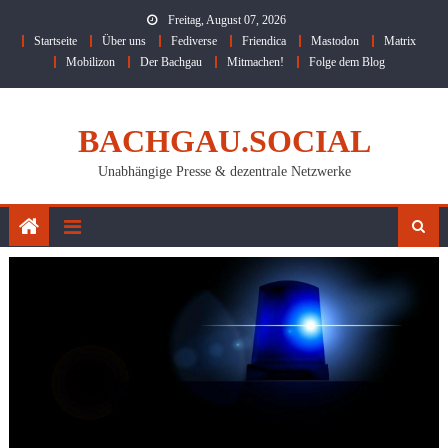
Skip
Freitag, August 07, 2026
to
Startseite
Über uns
Fediverse
Friendica
Mastodon
Matrix
content
Mobilizon
Der Bachgau
Mitmachen!
Folge dem Blog
BACHGAU.SOCIAL
Unabhängige Presse & dezentrale Netzwerke