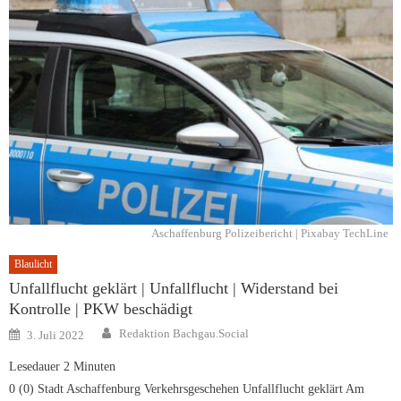
Aschaffenburg Polizeibericht | Pixabay TechLine
Blaulicht
Unfallflucht geklärt | Unfallflucht | Widerstand bei
Kontrolle | PKW beschädigt
Author
Posted
Redaktion Bachgau.Social
3. Juli 2022
on
Lesedauer
2
Minuten
0 (0) Stadt Aschaffenburg Verkehrsgeschehen Unfallflucht geklärt Am