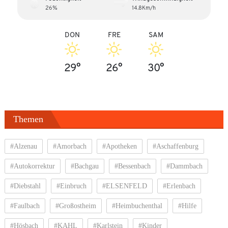
26%
14.8Km/h
DON
FRE
SAM
29°
26°
30°
Themen
#Alzenau
#Amorbach
#Apotheken
#Aschaffenburg
#Autokorrektur
#Bachgau
#Bessenbach
#Dammbach
#Diebstahl
#Einbruch
#ELSENFELD
#Erlenbach
#Faulbach
#Großostheim
#Heimbuchenthal
#Hilfe
#Hösbach
#KAHL
#Karlstein
#Kinder