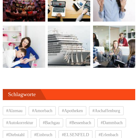
Schlagworte
#Alzenau
#Amorbach
#Apotheken
#Aschaffenburg
#Autokorrektur
#Bachgau
#Bessenbach
#Dammbach
#Diebstahl
#Einbruch
#ELSENFELD
#Erlenbach