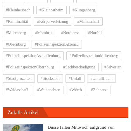
#Kleinheubach
#Kleinostheim
#Klingenberg
#Kriminalität
#Körperverletzung
#Mainaschaff
#Miltenberg
#Mömbris
#Notdienst
#Notfall
#Obernburg
#PolizeiinspektionAlzenau
#PolizeiinspektionAschaffenburg
#PolizeiinspektionMiltenberg
#PolizeiinspektionObernburg
#Sachbeschädigung
#Silvester
#Stadtprozelten
#Stockstadt
#Unfall
#Unfallflucht
#Waldaschaff
#Weihnachten
#Wörth
#Zahnarzt
Zufalls Artikel
Busse fallen Mittwoch aufgrund von