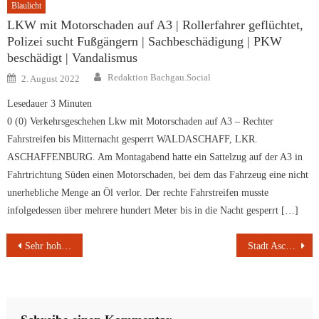
Blaulicht
LKW mit Motorschaden auf A3 | Rollerfahrer geflüchtet,
Polizei sucht Fußgängern | Sachbeschädigung | PKW
beschädigt | Vandalismus
Author
Posted
Redaktion Bachgau.Social
2. August 2022
on
Lesedauer
3
Minuten
0 (0) Verkehrsgeschehen Lkw mit Motorschaden auf A3 – Rechter
Fahrstreifen bis Mitternacht gesperrt WALDASCHAFF, LKR.
ASCHAFFENBURG. Am Montagabend hatte ein Sattelzug auf der A3 in
Fahrtrichtung Süden einen Motorschaden, bei dem das Fahrzeug eine nicht
unerhebliche Menge an Öl verlor. Der rechte Fahrstreifen musste
infolgedessen über mehrere hundert Meter bis in die Nacht gesperrt […]
Beitragsnavigation
Sehr hohe Waldbrand Gefahr in Unterfranken und am bayerischen Untermain
Stadt Aschaffenburg: Grillverbot und Nutzungsverbot an den Grillhütten.