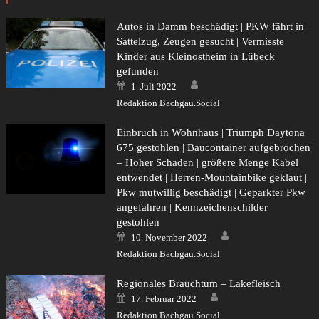
Autos in Damm beschädigt | PKW fährt in
Sattelzug, Zeugen gesucht | Vermisste
Kinder aus Kleinostheim in Lübeck
gefunden
Author
Posted
1. Juli 2022
on
Redaktion Bachgau.Social
Einbruch in Wohnhaus | Triumph Daytona
675 gestohlen | Baucontainer aufgebrochen
– Hoher Schaden | größere Menge Kabel
entwendet | Herren-Mountainbike geklaut |
Pkw mutwillig beschädigt | Geparkter Pkw
angefahren | Kennzeichenschilder
gestohlen
Author
Posted
10. November 2022
on
Redaktion Bachgau.Social
Regionales Brauchtum – Lakefleisch
Author
Posted
17. Februar 2022
on
Redaktion Bachgau.Social