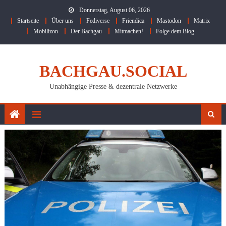
Skip
Donnerstag, August 06, 2026
to
Startseite
Über uns
Fediverse
Friendica
Mastodon
Matrix
content
Mobilizon
Der Bachgau
Mitmachen!
Folge dem Blog
BACHGAU.SOCIAL
Unabhängige Presse & dezentrale Netzwerke