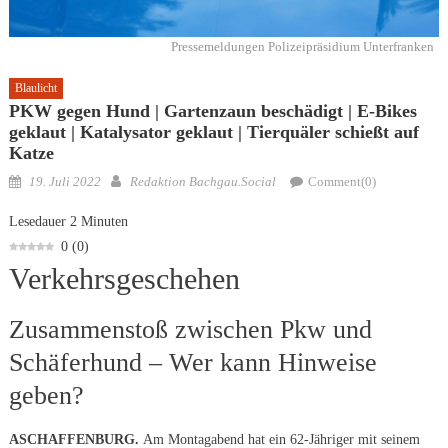
Pressemeldungen Polizeipräsidium Unterfranken
Blaulicht
PKW gegen Hund | Gartenzaun beschädigt | E-Bikes
geklaut | Katalysator geklaut | Tierquäler schießt auf
Katze
Posted
Author
19. Juli 2022
Redaktion Bachgau.Social
Comment(0)
on
Lesedauer
2
Minuten
0
(
0
)
Verkehrsgeschehen
Zusammenstoß zwischen Pkw und
Schäferhund – Wer kann Hinweise
geben?
ASCHAFFENBURG.
Am Montagabend hat ein 62-Jähriger mit seinem