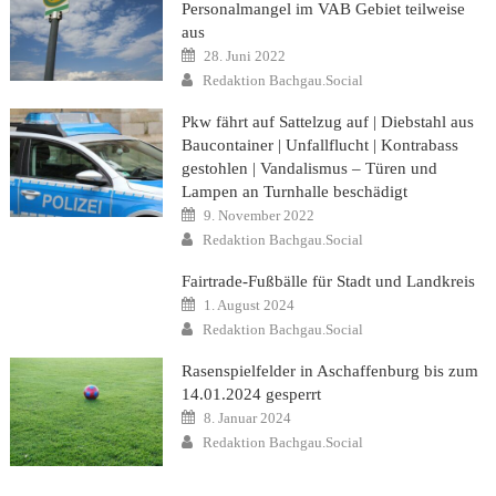
Personalmangel im VAB Gebiet teilweise
aus
Posted
28. Juni 2022
on
Author
Redaktion Bachgau.Social
Pkw fährt auf Sattelzug auf | Diebstahl aus
Baucontainer | Unfallflucht | Kontrabass
gestohlen | Vandalismus – Türen und
Lampen an Turnhalle beschädigt
Posted
9. November 2022
on
Author
Redaktion Bachgau.Social
Fairtrade-Fußbälle für Stadt und Landkreis
Posted
1. August 2024
on
Author
Redaktion Bachgau.Social
Rasenspielfelder in Aschaffenburg bis zum
14.01.2024 gesperrt
Posted
8. Januar 2024
on
Author
Redaktion Bachgau.Social