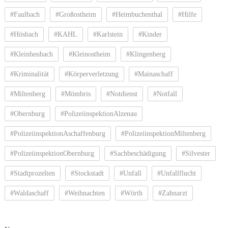
#Faulbach
#Großostheim
#Heimbuchenthal
#Hilfe
#Hösbach
#KAHL
#Karlstein
#Kinder
#Kleinheubach
#Kleinostheim
#Klingenberg
#Kriminalität
#Körperverletzung
#Mainaschaff
#Miltenberg
#Mömbris
#Notdienst
#Notfall
#Obernburg
#PolizeiinspektionAlzenau
#PolizeiinspektionAschaffenburg
#PolizeiinspektionMiltenberg
#PolizeiinspektionObernburg
#Sachbeschädigung
#Silvester
#Stadtprozelten
#Stockstadt
#Unfall
#Unfallflucht
#Waldaschaff
#Weihnachten
#Wörth
#Zahnarzt