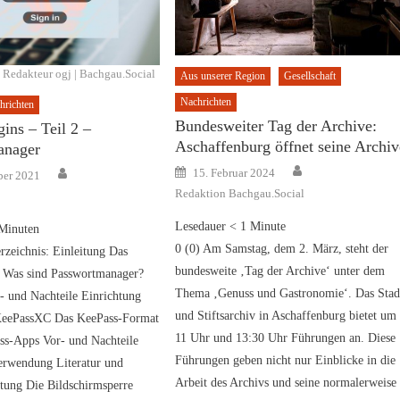
Redakteur ogj | Bachgau.Social
Aus unserer Region
Gesellschaft
Nachrichten
hrichten
Bundesweiter Tag der Archive:
ins – Teil 2 –
Aschaffenburg öffnet seine Archiv
anager
Author
Posted
Author
15. Februar 2024
ber 2021
on
Redaktion Bachgau.Social
Lesedauer
< 1
Minute
Minuten
0 (0) Am Samstag, dem 2. März, steht der
erzeichnis: Einleitung Das
bundesweite ‚Tag der Archive‘ unter dem
 Was sind Passwortmanager?
Thema ‚Genuss und Gastronomie‘. Das Stad
- und Nachteile Einrichtung
und Stiftsarchiv in Aschaffenburg bietet um
eePassXC Das KeePass-Format
11 Uhr und 13:30 Uhr Führungen an. Diese
ss-Apps Vor- und Nachteile
Führungen geben nicht nur Einblicke in die
erwendung Literatur und
Arbeit des Archivs und seine normalerweise
itung Die Bildschirmsperre