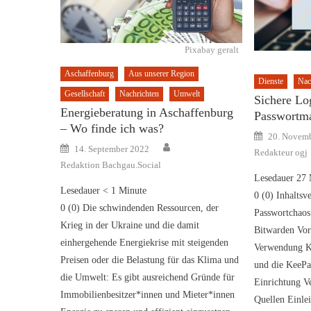
Pixabay geralt
Aschaffenburg
Aus unserer Region
Dienste
Nac
Gesellschaft
Nachrichten
Umwelt
Sichere Log
Energieberatung in Aschaffenburg
Passwortm
– Wo finde ich was?
Posted
20. Novem
on
Author
Posted
14. September 2022
Redakteur ogj
on
Redaktion Bachgau.Social
Lesedauer
27
Lesedauer
< 1
Minute
0 (0) Inhaltsv
0 (0) Die schwindenden Ressourcen, der
Passwortchaos
Krieg in der Ukraine und die damit
Bitwarden Vor
einhergehende Energiekrise mit steigenden
Verwendung K
Preisen oder die Belastung für das Klima und
und die KeePa
die Umwelt: Es gibt ausreichend Gründe für
Einrichtung V
Immobilienbesitzer*innen und Mieter*innen
Quellen Einle