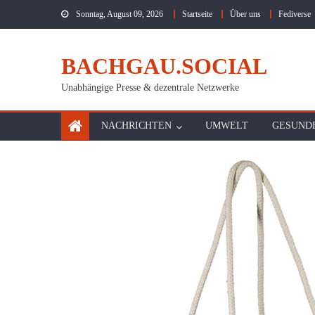
Skip
Sonntag, August 09, 2026
Startseite
Über uns
Fediverse
to
content
BACHGAU.SOCIAL
Unabhängige Presse & dezentrale Netzwerke
NACHRICHTEN
UMWELT
GESUND