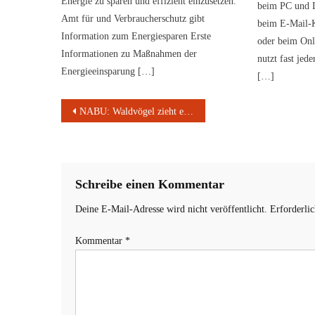
Energie zu sparen und effizient einzusetzen.
beim PC und 
Amt für und Verbraucherschutz gibt
beim E-Mail-
Information zum Energiesparen Erste
oder beim Onl
Informationen zu Maßnahmen der
nutzt fast jed
Energieeinsparung […]
[…]
Beitragsnavigation
NABU: Waldvögel zieht es in Gärten und Parks
Schreibe einen Kommentar
Deine E-Mail-Adresse wird nicht veröffentlicht.
Erforderli
Kommentar
*