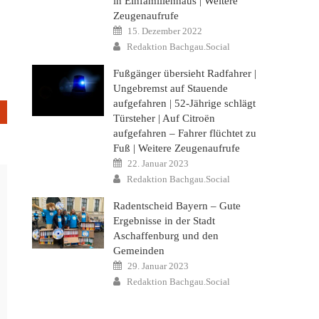
in Einfamilienhaus | Weitere
Zeugenaufrufe
Posted
15. Dezember 2022
on
Author
Redaktion Bachgau.Social
Fußgänger übersieht Radfahrer |
Ungebremst auf Stauende
aufgefahren | 52-Jährige schlägt
Türsteher | Auf Citroën
aufgefahren – Fahrer flüchtet zu
Fuß | Weitere Zeugenaufrufe
Posted
22. Januar 2023
on
Author
Redaktion Bachgau.Social
Radentscheid Bayern – Gute
Ergebnisse in der Stadt
Aschaffenburg und den
Gemeinden
Posted
29. Januar 2023
on
Author
Redaktion Bachgau.Social