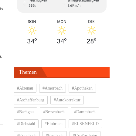
Feuchtigkeit
Windgeschwindigkeit
58%
7.6Km/h
is
SON
MON
DIE
34°
34°
28°
n.
Themen
#Alzenau
#Amorbach
#Apotheken
#Aschaffenburg
#Autokorrektur
#Bachgau
#Bessenbach
#Dammbach
#Diebstahl
#Einbruch
#ELSENFELD
#Erlenbach
#Faulbach
#Großostheim