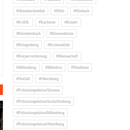
#Heimbuchenthal
#Hilfe
#Hösbach
#KAHL
#Karlstein
#Kinder
#Kleinheubach
#Kleinostheim
#Klingenberg
#Kriminalität
#Körperverletzung
#Mainaschaff
#Miltenberg
#Mömbris
#Notdienst
#Notfall
#Obernburg
#PolizeiinspektionAlzenau
#PolizeiinspektionAschaffenburg
#PolizeiinspektionMiltenberg
#PolizeiinspektionObernburg