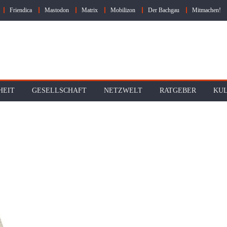
Friendica
Mastodon
Matrix
Mobilizon
Der Bachgau
Mitmachen!
HEIT
GESELLSCHAFT
NETZWELT
RATGEBER
KU