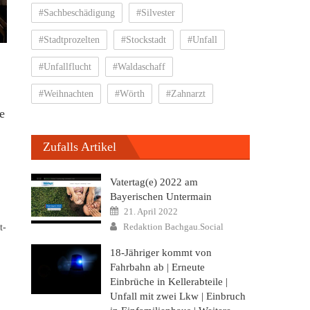
#Sachbeschädigung
#Silvester
#Stadtprozelten
#Stockstadt
#Unfall
#Unfallflucht
#Waldaschaff
#Weihnachten
#Wörth
#Zahnarzt
e
Zufalls Artikel
Vatertag(e) 2022 am
Bayerischen Untermain
Posted
21. April 2022
on
Author
Redaktion Bachgau.Social
t-
18-Jähriger kommt von
Fahrbahn ab | Erneute
Einbrüche in Kellerabteile |
Unfall mit zwei Lkw | Einbruch