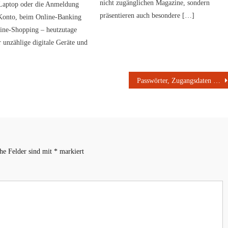
nicht zugänglichen Magazine, sondern
Laptop oder die Anmeldung
präsentieren auch besondere […]
Konto, beim Online-Banking
ine-Shopping – heutzutage
er unzählige digitale Geräte und
Passwörter, Zugangsdaten und Dokumente sicher verschlüsselt versenden
che Felder sind mit
*
markiert