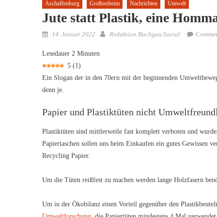
Aschaffenburg
Großostheim
Nachrichten
Umwelt
Jute statt Plastik, eine Homm
Posted
Author
14. Januar 2022
Redaktion Bachgau.Social
Commen
on
Lesedauer
2
Minuten
5
(
1
)
Ein Slogan der in den 70ern mit der beginnenden Umweltbewegun
denn je.
Papier und Plastiktüten nicht Umweltfreund
Plastiktüten sind mittlerweile fast komplett verboten und wurd
Papiertaschen sollen uns beim Einkaufen ein gutes Gewissen vers
Recycling Papier.
Um die Tüten reißfest zu machen werden lange Holzfasern ben
Um in der Ökobilanz einen Vorteil gegenüber den Plastikbeutel
Umweltforschung
, die Papiertüten mindestens 4 Mal verwendet