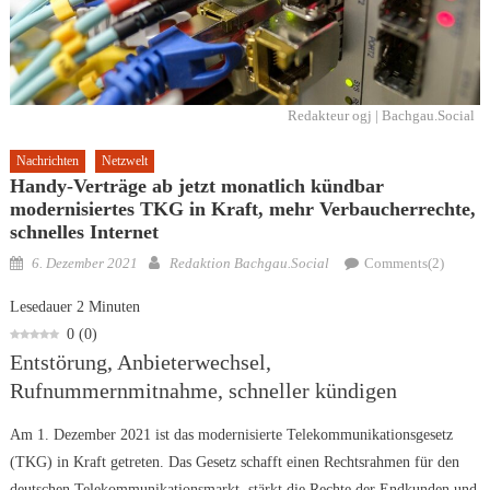
Redakteur ogj | Bachgau.Social
Nachrichten
Netzwelt
Handy-Verträge ab jetzt monatlich kündbar
modernisiertes TKG in Kraft, mehr Verbaucherrechte,
schnelles Internet
Posted
Author
6. Dezember 2021
Redaktion Bachgau.Social
Comments(2)
on
Lesedauer
2
Minuten
0
(
0
)
Entstörung, Anbieterwechsel,
Rufnummernmitnahme, schneller kündigen
Am 1. Dezember 2021 ist das modernisierte Telekommunikationsgesetz
(TKG) in Kraft getreten. Das Gesetz schafft einen Rechtsrahmen für den
deutschen Telekommunikationsmarkt, stärkt die Rechte der Endkunden und