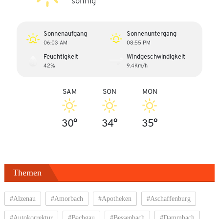
sonnig
Sonnenaufgang
Sonnenuntergang
06:03 AM
08:55 PM
Feuchtigkeit
Windgeschwindigkeit
42%
9.4Km/h
SAM
SON
MON
30°
34°
35°
Themen
#Alzenau
#Amorbach
#Apotheken
#Aschaffenburg
#Autokorrektur
#Bachgau
#Bessenbach
#Dammbach