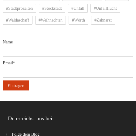
#Stadtprozelten
#Stockstadt
#Unfall
#Unfallflucht
#Waldaschaff
#Weihnachten
#Wörth
#Zahnarzt
Name
Email*
Du erreichst uns bei:
Folge dem Blog