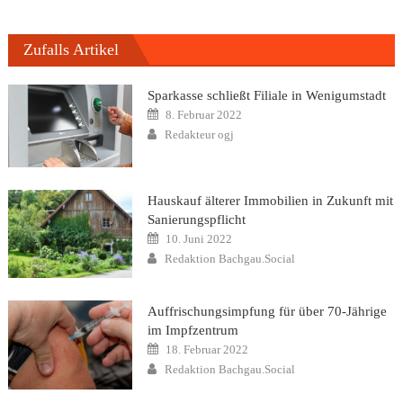
Zufalls Artikel
Sparkasse schließt Filiale in Wenigumstadt
Posted
8. Februar 2022
on
Author
Redakteur ogj
Hauskauf älterer Immobilien in Zukunft mit
Sanierungspflicht
Posted
10. Juni 2022
on
Author
Redaktion Bachgau.Social
Auffrischungsimpfung für über 70-Jährige
im Impfzentrum
Posted
18. Februar 2022
on
Author
Redaktion Bachgau.Social