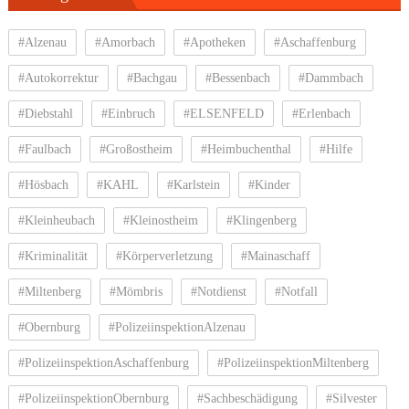
#Alzenau
#Amorbach
#Apotheken
#Aschaffenburg
#Autokorrektur
#Bachgau
#Bessenbach
#Dammbach
#Diebstahl
#Einbruch
#ELSENFELD
#Erlenbach
#Faulbach
#Großostheim
#Heimbuchenthal
#Hilfe
#Hösbach
#KAHL
#Karlstein
#Kinder
#Kleinheubach
#Kleinostheim
#Klingenberg
#Kriminalität
#Körperverletzung
#Mainaschaff
#Miltenberg
#Mömbris
#Notdienst
#Notfall
#Obernburg
#PolizeiinspektionAlzenau
#PolizeiinspektionAschaffenburg
#PolizeiinspektionMiltenberg
#PolizeiinspektionObernburg
#Sachbeschädigung
#Silvester