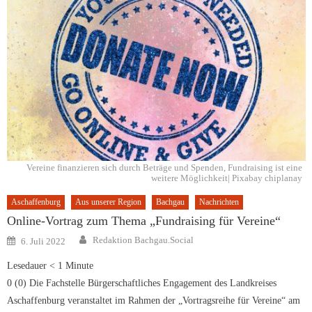
Vereine finanzieren sich durch Beträge und Spenden, Fundraising ist eine
weitere Möglichkeit| Pixabay chiplanay
Aschaffenburg
Aus unserer Region
Bachgau
Nachrichten
Online-Vortrag zum Thema „Fundraising für Vereine“
Author
Posted
Redaktion Bachgau.Social
6. Juli 2022
on
Lesedauer
< 1
Minute
0 (0) Die Fachstelle Bürgerschaftliches Engagement des Landkreises
Aschaffenburg veranstaltet im Rahmen der „Vortragsreihe für Vereine“ am