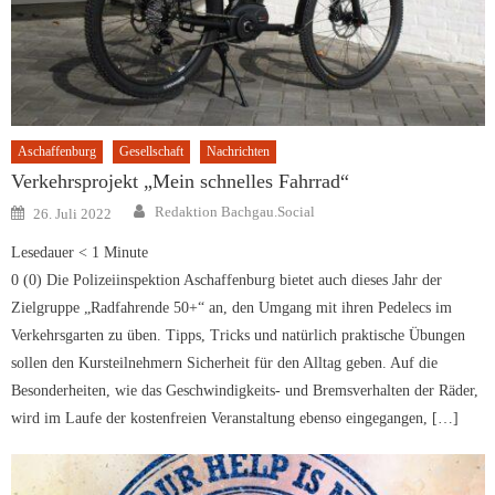
Aschaffenburg
Gesellschaft
Nachrichten
Verkehrsprojekt „Mein schnelles Fahrrad“
Author
Posted
Redaktion Bachgau.Social
26. Juli 2022
on
Lesedauer
< 1
Minute
0 (0) Die Polizeiinspektion Aschaffenburg bietet auch dieses Jahr der
Zielgruppe „Radfahrende 50+“ an, den Umgang mit ihren Pedelecs im
Verkehrsgarten zu üben. Tipps, Tricks und natürlich praktische Übungen
sollen den Kursteilnehmern Sicherheit für den Alltag geben. Auf die
Besonderheiten, wie das Geschwindigkeits- und Bremsverhalten der Räder,
wird im Laufe der kostenfreien Veranstaltung ebenso eingegangen, […]