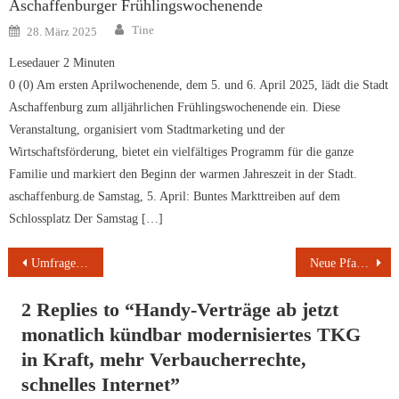
Aschaffenburger Frühlingswochenende
Author
Posted
Tine
28. März 2025
on
Lesedauer
2
Minuten
0 (0) Am ersten Aprilwochenende, dem 5. und 6. April 2025, lädt die Stadt
Aschaffenburg zum alljährlichen Frühlingswochenende ein. Diese
Veranstaltung, organisiert vom Stadtmarketing und der
Wirtschaftsförderung, bietet ein vielfältiges Programm für die ganze
Familie und markiert den Beginn der warmen Jahreszeit in der Stadt.​
aschaffenburg.de Samstag, 5. April: Buntes Markttreiben auf dem
Schlossplatz Der Samstag […]
Beitragsnavigation
Umfrage im Auftrag des Digitalverbands Bitkom – Digitaler Nachlass
Neue Pfandregeln ab 2022
2 Replies to “
Handy-Verträge ab jetzt
monatlich kündbar modernisiertes TKG
in Kraft, mehr Verbaucherrechte,
schnelles Internet
”