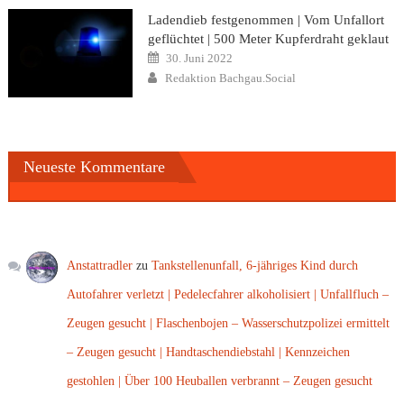
Ladendieb festgenommen | Vom Unfallort
geflüchtet | 500 Meter Kupferdraht geklaut
Posted
30. Juni 2022
on
Author
Redaktion Bachgau.Social
Neueste Kommentare
Anstattradler
zu
Tankstellenunfall, 6-jähriges Kind durch
Autofahrer verletzt | Pedelecfahrer alkoholisiert | Unfallfluch –
Zeugen gesucht | Flaschenbojen – Wasserschutzpolizei ermittelt
– Zeugen gesucht | Handtaschendiebstahl | Kennzeichen
gestohlen | Über 100 Heuballen verbrannt – Zeugen gesucht