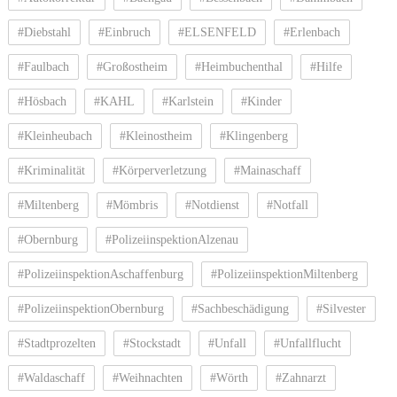
#Diebstahl
#Einbruch
#ELSENFELD
#Erlenbach
#Faulbach
#Großostheim
#Heimbuchenthal
#Hilfe
#Hösbach
#KAHL
#Karlstein
#Kinder
#Kleinheubach
#Kleinostheim
#Klingenberg
#Kriminalität
#Körperverletzung
#Mainaschaff
#Miltenberg
#Mömbris
#Notdienst
#Notfall
#Obernburg
#PolizeiinspektionAlzenau
#PolizeiinspektionAschaffenburg
#PolizeiinspektionMiltenberg
#PolizeiinspektionObernburg
#Sachbeschädigung
#Silvester
#Stadtprozelten
#Stockstadt
#Unfall
#Unfallflucht
#Waldaschaff
#Weihnachten
#Wörth
#Zahnarzt