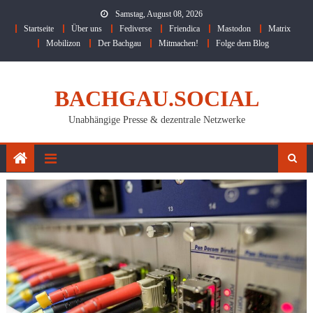
Skip
Samstag, August 08, 2026
to
Startseite
Über uns
Fediverse
Friendica
Mastodon
Matrix
content
Mobilizon
Der Bachgau
Mitmachen!
Folge dem Blog
BACHGAU.SOCIAL
Unabhängige Presse & dezentrale Netzwerke