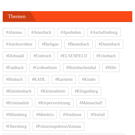
Themen
#Alzenau
#Amorbach
#Apotheken
#Aschaffenburg
#Autokorrektur
#Bachgau
#Bessenbach
#Dammbach
#Diebstahl
#Einbruch
#ELSENFELD
#Erlenbach
#Faulbach
#Großostheim
#Heimbuchenthal
#Hilfe
#Hösbach
#KAHL
#Karlstein
#Kinder
#Kleinheubach
#Kleinostheim
#Klingenberg
#Kriminalität
#Körperverletzung
#Mainaschaff
#Miltenberg
#Mömbris
#Notdienst
#Notfall
#Obernburg
#PolizeiinspektionAlzenau