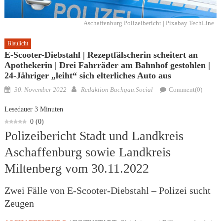
Aschaffenburg Polizeibericht | Pixabay TechLine
Blaulicht
E-Scooter-Diebstahl | Rezeptfälscherin scheitert an
Apothekerin | Drei Fahrräder am Bahnhof gestohlen |
24-Jähriger „leiht“ sich elterliches Auto aus
Posted
Author
30. November 2022
Redaktion Bachgau.Social
Comment(0)
on
Lesedauer
3
Minuten
0
(
0
)
Polizeibericht Stadt und Landkreis
Aschaffenburg sowie Landkreis
Miltenberg vom 30.11.2022
Zwei Fälle von E-Scooter-Diebstahl – Polizei sucht
Zeugen