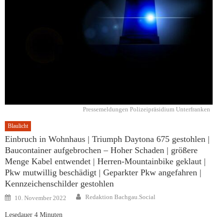
Pressemeldungen Polizeipräsidium Unterfranken
Blaulicht
Einbruch in Wohnhaus | Triumph Daytona 675 gestohlen |
Baucontainer aufgebrochen – Hoher Schaden | größere
Menge Kabel entwendet | Herren-Mountainbike geklaut |
Pkw mutwillig beschädigt | Geparkter Pkw angefahren |
Kennzeichenschilder gestohlen
Author
Posted
Redaktion Bachgau.Social
10. November 2022
on
Lesedauer
4
Minuten