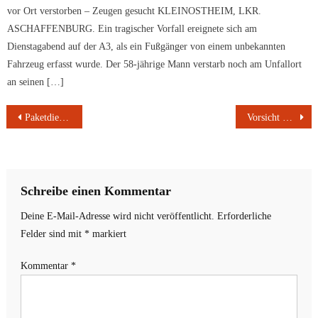
vor Ort verstorben – Zeugen gesucht KLEINOSTHEIM, LKR.
ASCHAFFENBURG. Ein tragischer Vorfall ereignete sich am
Dienstagabend auf der A3, als ein Fußgänger von einem unbekannten
Fahrzeug erfasst wurde. Der 58-jährige Mann verstarb noch am Unfallort
an seinen […]
Beitragsnavigation
Paketdienstfahrer von eigenem Lieferwagen überrollt | Polizist in Freizeit stellt betrunkenen Autofahrer fest | Reifensatz von Auto abmontiert und entwendet | Autofahrerin fährt nach Unfall davon | Pkw zerkratzt | Unfallflucht auf Supermarktparkplatz
Vorsicht beim Einsatz von Notstromaggregaten
Schreibe einen Kommentar
Deine E-Mail-Adresse wird nicht veröffentlicht.
Erforderliche
Felder sind mit
*
markiert
Kommentar
*