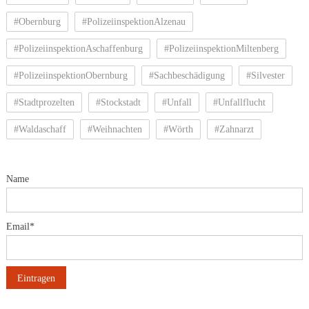
#Obernburg
#PolizeiinspektionAlzenau
#PolizeiinspektionAschaffenburg
#PolizeiinspektionMiltenberg
#PolizeiinspektionObernburg
#Sachbeschädigung
#Silvester
#Stadtprozelten
#Stockstadt
#Unfall
#Unfallflucht
#Waldaschaff
#Weihnachten
#Wörth
#Zahnarzt
Name
Email*