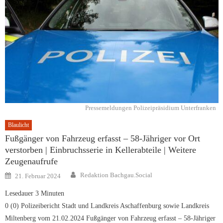
Pressemeldungen Polizeipräsidium Unterfranken
Blaulicht
Fußgänger von Fahrzeug erfasst – 58-Jähriger vor Ort
verstorben | Einbruchsserie in Kellerabteile | Weitere
Zeugenaufrufe
Author
Posted
Redaktion Bachgau.Social
21. Februar 2024
on
Lesedauer
3
Minuten
0 (0) Polizeibericht Stadt und Landkreis Aschaffenburg sowie Landkreis
Miltenberg vom 21.02.2024 Fußgänger von Fahrzeug erfasst – 58-Jähriger