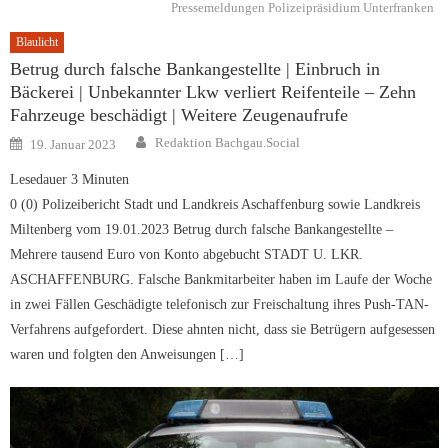
Pressemeldungen Polizeipräsidium Unterfranken
Blaulicht
Betrug durch falsche Bankangestellte | Einbruch in
Bäckerei | Unbekannter Lkw verliert Reifenteile – Zehn
Fahrzeuge beschädigt | Weitere Zeugenaufrufe
Author
Posted
Redaktion Bachgau.Social
19. Januar 2023
on
Lesedauer
3
Minuten
0 (0) Polizeibericht Stadt und Landkreis Aschaffenburg sowie Landkreis
Miltenberg vom 19.01.2023 Betrug durch falsche Bankangestellte –
Mehrere tausend Euro von Konto abgebucht STADT U. LKR.
ASCHAFFENBURG. Falsche Bankmitarbeiter haben im Laufe der Woche
in zwei Fällen Geschädigte telefonisch zur Freischaltung ihres Push-TAN-
Verfahrens aufgefordert. Diese ahnten nicht, dass sie Betrügern aufgesessen
waren und folgten den Anweisungen […]