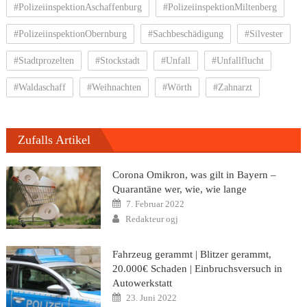
#PolizeiinspektionAschaffenburg
#PolizeiinspektionMiltenberg
#PolizeiinspektionObernburg
#Sachbeschädigung
#Silvester
#Stadtprozelten
#Stockstadt
#Unfall
#Unfallflucht
#Waldaschaff
#Weihnachten
#Wörth
#Zahnarzt
Zufalls Artikel
Corona Omikron, was gilt in Bayern –
Quarantäne wer, wie, wie lange
Posted
7. Februar 2022
on
Author
Redakteur ogj
Fahrzeug gerammt | Blitzer gerammt,
20.000€ Schaden | Einbruchsversuch in
Autowerkstatt
Posted
23. Juni 2022
on