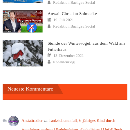
Author
Redaktion Bachgau.Social
Anwalt Christian Solmecke
Posted
19. Juli 2021
on
Author
Redaktion Bachgau.Social
Stunde der Wintervögel, aus dem Wald ans
Futterhaus
Posted
13. Dezember 2021
on
Author
Redakteur ogj
Neueste Kommentare
Anstattradler
zu
Tankstellenunfall, 6-jähriges Kind durch
Autofahrer verletzt | Pedelecfahrer alkoholisiert | Unfallfluch –