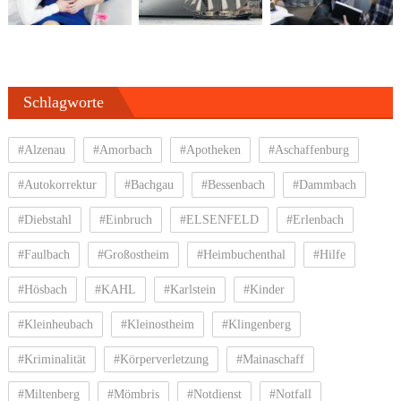
Schlagworte
#Alzenau
#Amorbach
#Apotheken
#Aschaffenburg
#Autokorrektur
#Bachgau
#Bessenbach
#Dammbach
#Diebstahl
#Einbruch
#ELSENFELD
#Erlenbach
#Faulbach
#Großostheim
#Heimbuchenthal
#Hilfe
#Hösbach
#KAHL
#Karlstein
#Kinder
#Kleinheubach
#Kleinostheim
#Klingenberg
#Kriminalität
#Körperverletzung
#Mainaschaff
#Miltenberg
#Mömbris
#Notdienst
#Notfall