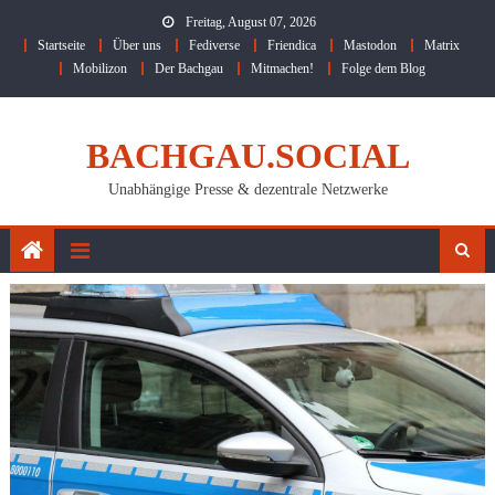
Skip
Freitag, August 07, 2026
to
Startseite
Über uns
Fediverse
Friendica
Mastodon
Matrix
content
Mobilizon
Der Bachgau
Mitmachen!
Folge dem Blog
BACHGAU.SOCIAL
Unabhängige Presse & dezentrale Netzwerke