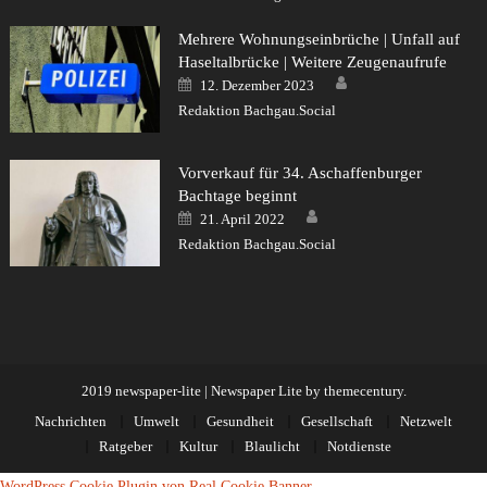
Mehrere Wohnungseinbrüche | Unfall auf
Haseltalbrücke | Weitere Zeugenaufrufe
Author
Posted
12. Dezember 2023
on
Redaktion Bachgau.Social
Vorverkauf für 34. Aschaffenburger
Bachtage beginnt
Author
Posted
21. April 2022
on
Redaktion Bachgau.Social
2019 newspaper-lite
|
Newspaper Lite by
themecentury
.
Nachrichten
Umwelt
Gesundheit
Gesellschaft
Netzwelt
Ratgeber
Kultur
Blaulicht
Notdienste
WordPress Cookie Plugin von Real Cookie Banner