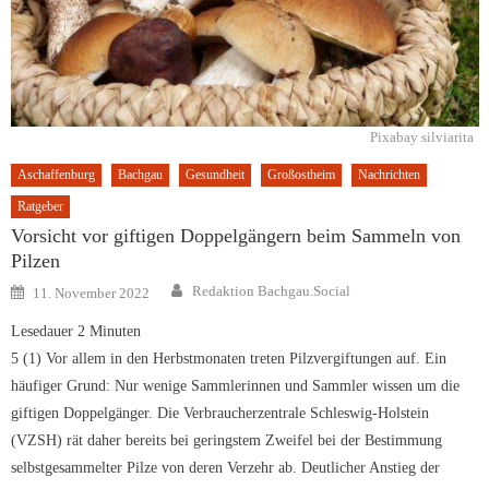
Pixabay silviarita
Aschaffenburg
Bachgau
Gesundheit
Großostheim
Nachrichten
Ratgeber
Vorsicht vor giftigen Doppelgängern beim Sammeln von
Pilzen
Author
Posted
Redaktion Bachgau.Social
11. November 2022
on
Lesedauer
2
Minuten
5 (1) Vor allem in den Herbstmonaten treten Pilzvergiftungen auf. Ein
häufiger Grund: Nur wenige Sammlerinnen und Sammler wissen um die
giftigen Doppelgänger. Die Verbraucherzentrale Schleswig-Holstein
(VZSH) rät daher bereits bei geringstem Zweifel bei der Bestimmung
selbstgesammelter Pilze von deren Verzehr ab. Deutlicher Anstieg der