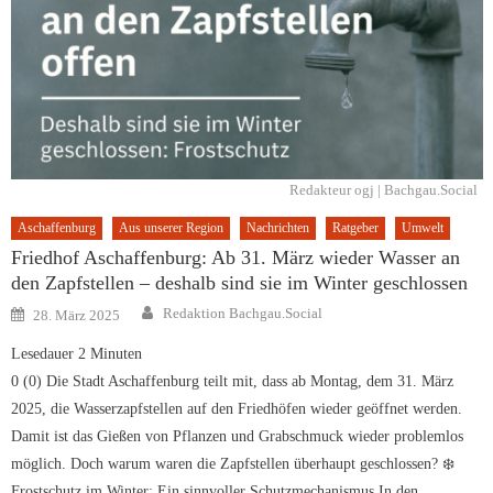
Redakteur ogj | Bachgau.Social
Aschaffenburg
Aus unserer Region
Nachrichten
Ratgeber
Umwelt
Friedhof Aschaffenburg: Ab 31. März wieder Wasser an
den Zapfstellen – deshalb sind sie im Winter geschlossen
Author
Posted
Redaktion Bachgau.Social
28. März 2025
on
Lesedauer
2
Minuten
0 (0) Die Stadt Aschaffenburg teilt mit, dass ab Montag, dem 31. März
2025, die Wasserzapfstellen auf den Friedhöfen wieder geöffnet werden.
Damit ist das Gießen von Pflanzen und Grabschmuck wieder problemlos
möglich. Doch warum waren die Zapfstellen überhaupt geschlossen? ❄️
Frostschutz im Winter: Ein sinnvoller Schutzmechanismus In den