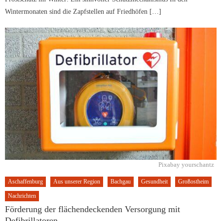
Wintermonaten sind die Zapfstellen auf Friedhöfen […]
Pixabay yourschantz
Aschaffenburg
Aus unserer Region
Bachgau
Gesundheit
Großostheim
Nachrichten
Förderung der flächendeckenden Versorgung mit
Defibrillatoren