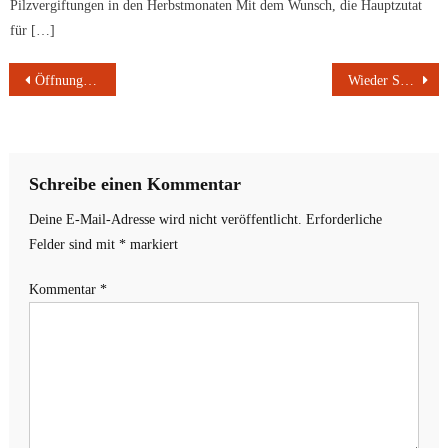
Pilzvergiftungen in den Herbstmonaten Mit dem Wunsch, die Hauptzutat
für […]
Beitragsnavigation
Öffnungszeiten der Aschaffenburger Stadtwerke zur Weihnachtszeit 2023/2024
Wieder Schmuck und Bargeld übergeben | Brände mutmaßlich absichtlich gelegt | Radfahrer gestürzt | Mutmaßliche Brandlegung | Weitere Zeugenaufrufe
Schreibe einen Kommentar
Deine E-Mail-Adresse wird nicht veröffentlicht.
Erforderliche
Felder sind mit
*
markiert
Kommentar
*