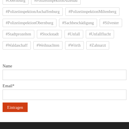
#Obernburg
#PolizeiinspektionAlzenau
#PolizeiinspektionAschaffenburg
#PolizeiinspektionMiltenberg
#PolizeiinspektionObernburg
#Sachbeschädigung
#Silvester
#Stadtprozelten
#Stockstadt
#Unfall
#Unfallflucht
#Waldaschaff
#Weihnachten
#Wörth
#Zahnarzt
Name
Email*