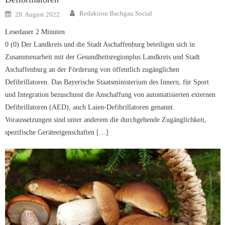
Author
Posted
Redaktion Bachgau.Social
29. August 2022
on
Lesedauer
2
Minuten
0 (0) Der Landkreis und die Stadt Aschaffenburg beteiligen sich in
Zusammenarbeit mit der Gesundheitsregionplus Landkreis und Stadt
Aschaffenburg an der Förderung von öffentlich zugänglichen
Defibrillatoren. Das Bayerische Staatsministerium des Innern, für Sport
und Integration bezuschusst die Anschaffung von automatisierten externen
Defibrillatoren (AED), auch Laien-Defibrillatoren genannt.
Voraussetzungen sind unter anderem die durchgehende Zugänglichkeit,
spezifische Geräteeigenschaften […]