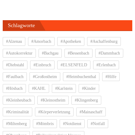
Schlagworte
#Alzenau
#Amorbach
#Apotheken
#Aschaffenburg
#Autokorrektur
#Bachgau
#Bessenbach
#Dammbach
#Diebstahl
#Einbruch
#ELSENFELD
#Erlenbach
#Faulbach
#Großostheim
#Heimbuchenthal
#Hilfe
#Hösbach
#KAHL
#Karlstein
#Kinder
#Kleinheubach
#Kleinostheim
#Klingenberg
#Kriminalität
#Körperverletzung
#Mainaschaff
#Miltenberg
#Mömbris
#Notdienst
#Notfall