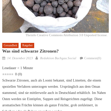
Theinfo Creative Commons Attribution 3.0 Unported license.
Gesundheit
Ratgeber
Was sind schwarze Zitronen?
Posted
Author
14. Dezember 2023
Redaktion Bachgau.Social
Comment(0)
on
Lesedauer
< 1
Minute
0
(
0
)
Schwarze Zitronen, auch als Loomi bekannt, sind Limetten, die einem
speziellen Verfahren unterzogen werden. Ursprünglich aus dem Oman
stammend, sind sie mittlerweile auch in Deutschland erhältlich. Im Nahen
Osten werden sie Eintöpfen, Suppen und Reisgerichten zugefügt. Diese
aromatischen Früchte können als ganze Früchte, grob zerkleinert, in