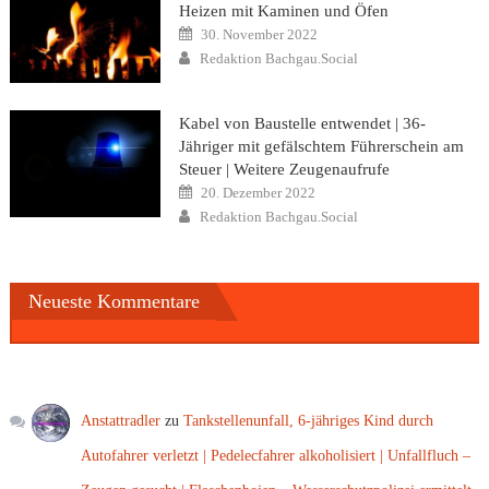
Heizen mit Kaminen und Öfen
Posted
30. November 2022
on
Author
Redaktion Bachgau.Social
Kabel von Baustelle entwendet | 36-
Jähriger mit gefälschtem Führerschein am
Steuer | Weitere Zeugenaufrufe
Posted
20. Dezember 2022
on
Author
Redaktion Bachgau.Social
Neueste Kommentare
Anstattradler
zu
Tankstellenunfall, 6-jähriges Kind durch
Autofahrer verletzt | Pedelecfahrer alkoholisiert | Unfallfluch –