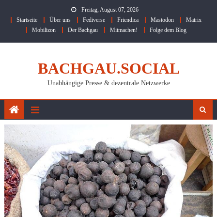
Skip
Freitag, August 07, 2026
to
Startseite
Über uns
Fediverse
Friendica
Mastodon
Matrix
content
Mobilizon
Der Bachgau
Mitmachen!
Folge dem Blog
BACHGAU.SOCIAL
Unabhängige Presse & dezentrale Netzwerke