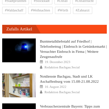
#Stadtprozelten
#Stockstadt
#Unfall
#Unfallflucht
#Waldaschaff
#Weihnachten
#Wörth
#Zahnarzt
Zufalls Artikel
Buntmetalldiebstahl auf Friedhof |
Telefonbetrug | Einbruch in Getränkemarkt |
Versuchter Einbruch in Firma | Weitere
Zeugenaufrufe
Posted
19. Dezember 2023
on
Author
Redaktion Bachgau.Social
Notdienste Bachgau, Stadt und LK
Aschaffenburg vom 15.08-21.08.2022
Posted
16. August 2022
on
Author
Redaktion Bachgau.Social
Verbraucherzentrale Bayern: Tipps zum