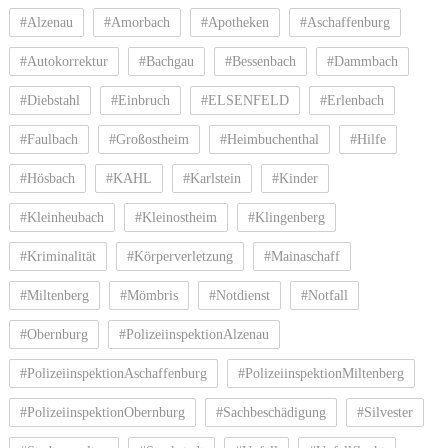
#Alzenau
#Amorbach
#Apotheken
#Aschaffenburg
#Autokorrektur
#Bachgau
#Bessenbach
#Dammbach
#Diebstahl
#Einbruch
#ELSENFELD
#Erlenbach
#Faulbach
#Großostheim
#Heimbuchenthal
#Hilfe
#Hösbach
#KAHL
#Karlstein
#Kinder
#Kleinheubach
#Kleinostheim
#Klingenberg
#Kriminalität
#Körperverletzung
#Mainaschaff
#Miltenberg
#Mömbris
#Notdienst
#Notfall
#Obernburg
#PolizeiinspektionAlzenau
#PolizeiinspektionAschaffenburg
#PolizeiinspektionMiltenberg
#PolizeiinspektionObernburg
#Sachbeschädigung
#Silvester