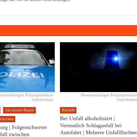
essemeldungen Polizeipräsidium
Pressemeldungen Polizeipräsidiu
Unterfranken
Unterfranke
Aus unserer Region
Blaulicht
Bei Unfall alkoholisiert |
chrichten
Vermutlich Schlaganfall bei
urg | Folgenschwerer
Autofahrt | Mehrere Unfallfluchte
fall zwischen