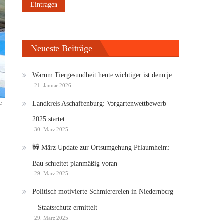
Neueste Beiträge
Warum Tiergesundheit heute wichtiger ist denn je
21. Januar 2026
e
Landkreis Aschaffenburg: Vorgartenwettbewerb
2025 startet
30. März 2025
🚧 März-Update zur Ortsumgehung Pflaumheim:
Bau schreitet planmäßig voran
29. März 2025
Politisch motivierte Schmierereien in Niedernberg
– Staatsschutz ermittelt
29. März 2025