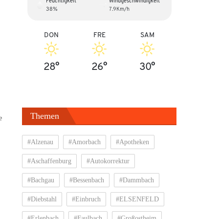
Feuchtigkeit
Windgeschwindigkeit
38%
7.9Km/h
DON
FRE
SAM
28°
26°
30°
Themen
e
#Alzenau
#Amorbach
#Apotheken
#Aschaffenburg
#Autokorrektur
#Bachgau
#Bessenbach
#Dammbach
#Diebstahl
#Einbruch
#ELSENFELD
#Erlenbach
#Faulbach
#Großostheim