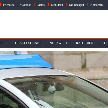
Friendica
Mastodon
Matrix
Mobilizon
Der Bachgau
Mitmachen!
HEIT
GESELLSCHAFT
NETZWELT
RATGEBER
KU