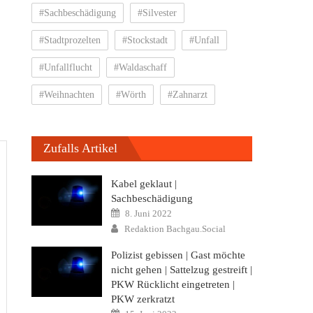
#Sachbeschädigung
#Silvester
#Stadtprozelten
#Stockstadt
#Unfall
#Unfallflucht
#Waldaschaff
#Weihnachten
#Wörth
#Zahnarzt
Zufalls Artikel
Kabel geklaut |
Sachbeschädigung
Posted
8. Juni 2022
on
Author
Redaktion Bachgau.Social
Polizist gebissen | Gast möchte
nicht gehen | Sattelzug gestreift |
PKW Rücklicht eingetreten |
PKW zerkratzt
Posted