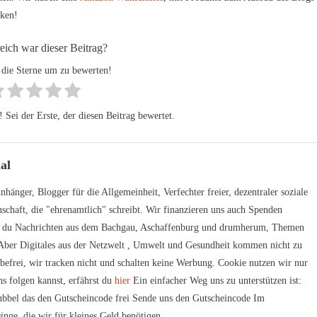
rken!
reich war dieser Beitrag?
 die Sterne um zu bewerten!
Sei der Erste, der diesen Beitrag bewertet.
al
hänger, Blogger für die Allgemeinheit, Verfechter freier, dezentraler soziale
schaft, die "ehrenamtlich" schreibt. Wir finanzieren uns auch Spenden
t du Nachrichten aus dem Bachgau, Aschaffenburg und drumherum, Themen
. Aber Digitales aus der Netzwelt , Umwelt und Gesundheit kommen nicht zu
rbefrei, wir tracken nicht und schalten keine Werbung. Cookie nutzen wir nur
s folgen kannst, erfährst du
hier
Ein einfacher Weg uns zu unterstützen ist:
bbel das den Gutscheincode frei Sende uns den Gutscheincode Im
inge, die wir für kleines Geld benötigen.