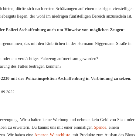
hteten, dürfte sich nach ersten Schätzungen auf einen niedrigen vierstelligen
ebesguts liegen, der wohl im niedrigen fünfstelligen Bereich anzusiedeln ist.
 der Polizei Aschaffenburg auch um Hinweise von möglichen Zeugen:
ahrgenommen, das mit den Einbrüchen in der Hermann-Niggemann-Straße in
nen oder ein verdächtiges Fahrzeug aufmerksam geworden?
ärung des Falles beitragen könnten?
-2230 mit der Polizeiinspektion Aschaffenburg in Verbindung zu setzen.
8.09.2022
erzeugung. Wir schalten keine Werbung und nehmen kein Geld von Staat oder
iben zu erweitern. Du kannst uns mit einer einmaligen
Spende
, einem
zen. Wir haben eine
Amazon Wunschliste
, mit Produkte zum Ausbau des Blogs