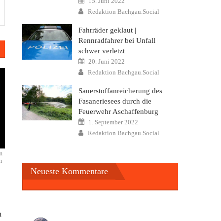
15. Juni 2022
on
Author
Redaktion Bachgau.Social
Fahrräder geklaut |
Rennradfahrer bei Unfall
schwer verletzt
Posted
20. Juni 2022
on
Author
Redaktion Bachgau.Social
Sauerstoffanreicherung des
Fasaneriesees durch die
Feuerwehr Aschaffenburg
Posted
1. September 2022
on
Author
Redaktion Bachgau.Social
m
n
Neueste Kommentare
n