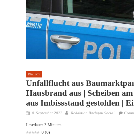
Blaulicht
Unfallflucht aus Baumarktpark
Hausbrand aus | Scheiben am
aus Imbissstand gestohlen | 
Posted
Author
8. September 2022
Redaktion Bachgau.Social
Comm
on
Lesedauer
3
Minuten
0
(
0
)