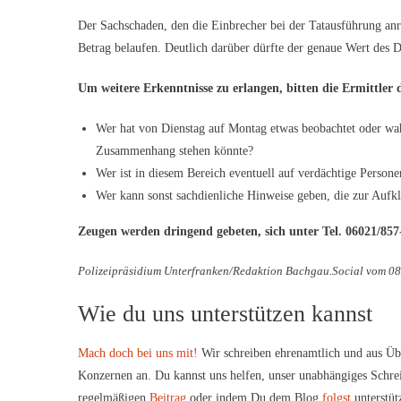
Der Sachschaden, den die Einbrecher bei der Tatausführung anric
Betrag belaufen. Deutlich darüber dürfte der genaue Wert des Di
Um weitere Erkenntnisse zu erlangen, bitten die Ermittler
Wer hat von Dienstag auf Montag etwas beobachtet oder w
Zusammenhang stehen könnte?
Wer ist in diesem Bereich eventuell auf verdächtige Perso
Wer kann sonst sachdienliche Hinweise geben, die zur Aufkl
Zeugen werden dringend gebeten, sich unter Tel. 06021/857
Polizeipräsidium Unterfranken/Redaktion Bachgau.Social vom 0
Wie du uns unterstützen kannst
Mach doch bei uns mit!
Wir schreiben ehrenamtlich und aus Üb
Konzernen an. Du kannst uns helfen, unser unabhängiges Schre
regelmäßigen
Beitrag
oder indem Du dem Blog
folgst
unterstüt