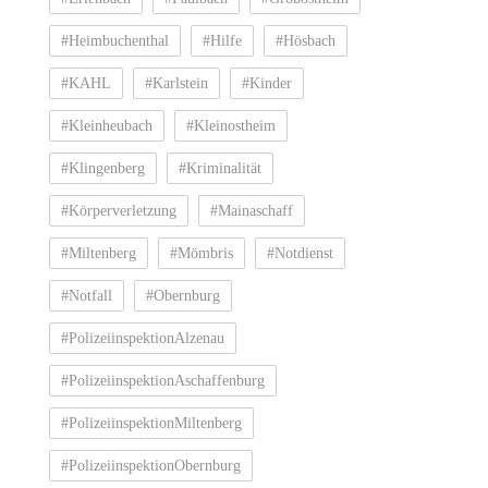
#Heimbuchenthal
#Hilfe
#Hösbach
#KAHL
#Karlstein
#Kinder
#Kleinheubach
#Kleinostheim
#Klingenberg
#Kriminalität
#Körperverletzung
#Mainaschaff
#Miltenberg
#Mömbris
#Notdienst
#Notfall
#Obernburg
#PolizeiinspektionAlzenau
#PolizeiinspektionAschaffenburg
#PolizeiinspektionMiltenberg
#PolizeiinspektionObernburg