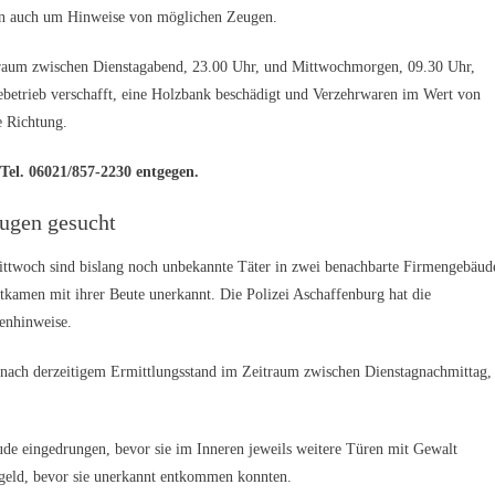
nun auch um Hinweise von möglichen Zeugen.
itraum zwischen Dienstagabend, 23.00 Uhr, und Mittwochmorgen, 09.30 Uhr,
iebetrieb verschafft, eine Holzbank beschädigt und Verzehrwaren im Wert von
e Richtung.
Tel. 06021/857-2230 entgegen.
ugen gesucht
ittwoch sind bislang noch unbekannte Täter in zwei benachbarte Firmengebäud
kamen mit ihrer Beute unerkannt. Die Polizei Aschaffenburg hat die
enhinweise.
ach derzeitigem Ermittlungsstand im Zeitraum zwischen Dienstagnachmittag,
.
de eingedrungen, bevor sie im Inneren jeweils weitere Türen mit Gewalt
geld, bevor sie unerkannt entkommen konnten.