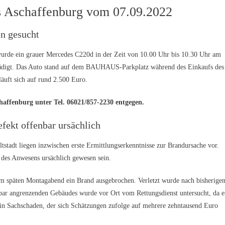
is Aschaffenburg vom 07.09.2022
en gesucht
de ein grauer Mercedes C220d in der Zeit von 10.00 Uhr bis 10.30 Uhr am
hädigt. Das Auto stand auf dem BAUHAUS-Parkplatz während des Einkaufs des
äuft sich auf rund 2.500 Euro.
haffenburg unter Tel. 06021/857-2230 entgegen.
fekt offenbar ursächlich
tadt liegen inzwischen erste Ermittlungserkenntnisse zur Brandursache vor.
 des Anwesens ursächlich gewesen sein.
am späten Montagabend ein Brand ausgebrochen. Verletzt wurde nach bisherige
bar angrenzenden Gebäudes wurde vor Ort vom Rettungsdienst untersucht, da e
ein Sachschaden, der sich Schätzungen zufolge auf mehrere zehntausend Euro