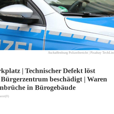
Aschaffenburg Polizeibericht | Pixabay TechLin
platz | Technischer Defekt löst
 Bürgerzentrum beschädigt | Waren
Einbrüche in Bürogebäude
ent(0)