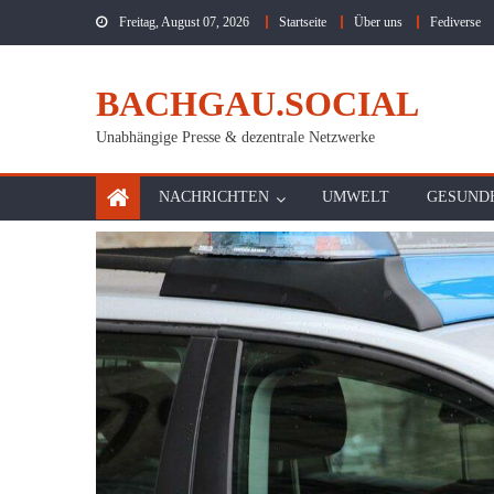
Skip
Freitag, August 07, 2026
Startseite
Über uns
Fediverse
to
content
BACHGAU.SOCIAL
Unabhängige Presse & dezentrale Netzwerke
NACHRICHTEN
UMWELT
GESUND