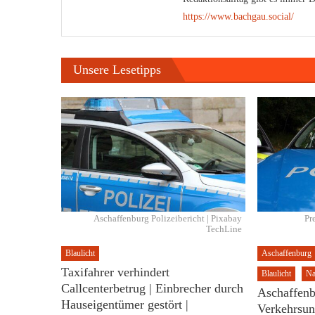
https://www.bachgau.social/
Unsere Lesetipps
Aschaffenburg Polizeibericht | Pixabay
Pr
TechLine
Blaulicht
Aschaffenburg
Taxifahrer verhindert
Blaulicht
Na
Callcenterbetrug | Einbrecher durch
Aschaffenb
Hauseigentümer gestört |
Verkehrsun