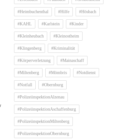
#Heimbuchenthal
#Hilfe
#Hösbach
#KAHL
#Karlstein
#Kinder
#Kleinheubach
#Kleinostheim
#Klingenberg
#Kriminalität
#Körperverletzung
#Mainaschaff
#Miltenberg
#Mömbris
#Notdienst
#Notfall
#Obernburg
#PolizeiinspektionAlzenau
r
#PolizeiinspektionAschaffenburg
#PolizeiinspektionMiltenberg
#PolizeiinspektionObernburg