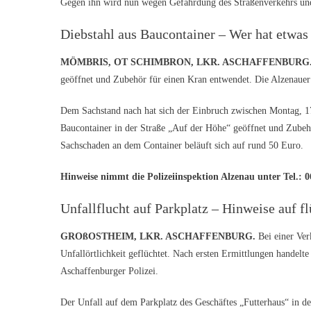
Gegen ihn wird nun wegen Gefährdung des Straßenverkehrs und 
Diebstahl aus Baucontainer – Wer hat etwas
MÖMBRIS, OT SCHIMBRON, LKR. ASCHAFFENBURG
geöffnet und Zubehör für einen Kran entwendet. Die Alzenauer 
Dem Sachstand nach hat sich der Einbruch zwischen Montag, 17
Baucontainer in der Straße „Auf der Höhe“ geöffnet und Zube
Sachschaden an dem Container beläuft sich auf rund 50 Euro.
Hinweise nimmt die Polizeiinspektion Alzenau unter Tel.: 0
Unfallflucht auf Parkplatz – Hinweise auf f
GROßOSTHEIM, LKR. ASCHAFFENBURG.
Bei einer Ver
Unfallörtlichkeit geflüchtet. Nach ersten Ermittlungen handelt
Aschaffenburger Polizei.
Der Unfall auf dem Parkplatz des Geschäftes „Futterhaus“ in d