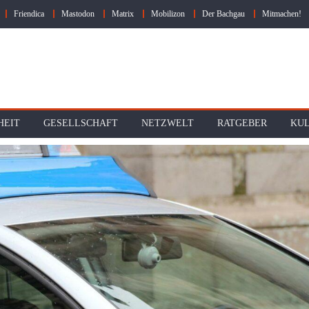
Friendica
Mastodon
Matrix
Mobilizon
Der Bachgau
Mitmachen!
HEIT
GESELLSCHAFT
NETZWELT
RATGEBER
KU