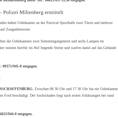
n Aschaffenburg unter Tel.: 06021/857-2230 entgegen.
 Polizei Miltenberg ermittelt
des haben Unbekannte an der Parzival-Sporthalle zwei Türen und mehrere
 auf Zeugenhinweise.
ben die Unbekannten zwei Seiteneingangstüren und sechs Lampen im
ter nutzten hierfür im Hof liegende Steine und warfen damit auf das Gebäude.
: 09371/945-0 entgegen.
t
. ASCHAFFENBURG.
Zwischen 08:30 Uhr und 17:30 Uhr hat ein Unbekannte
n Ford beschädigt. Der Sachschaden liegt nach ersten Schätzungen bei rund
6023/944-0 entgegen.