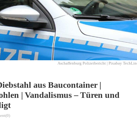
Aschaffenburg Polizeibericht | Pixabay TechLin
Diebstahl aus Baucontainer |
tohlen | Vandalismus – Türen und
igt
nt(0)