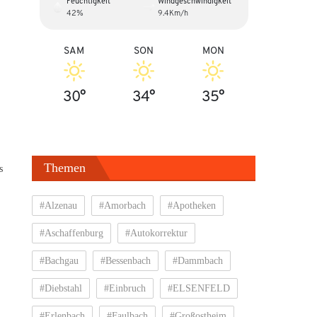
Feuchtigkeit
Windgeschwindigkeit
42%
9.4Km/h
SAM
SON
MON
30°
34°
35°
Themen
s
#Alzenau
#Amorbach
#Apotheken
#Aschaffenburg
#Autokorrektur
#Bachgau
#Bessenbach
#Dammbach
#Diebstahl
#Einbruch
#ELSENFELD
#Erlenbach
#Faulbach
#Großostheim