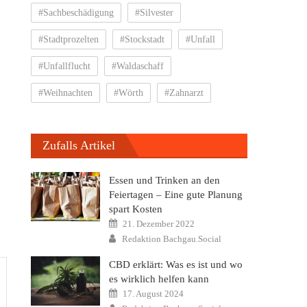
#Sachbeschädigung
#Silvester
#Stadtprozelten
#Stockstadt
#Unfall
#Unfallflucht
#Waldaschaff
#Weihnachten
#Wörth
#Zahnarzt
Zufalls Artikel
Essen und Trinken an den
Feiertagen – Eine gute Planung
spart Kosten
Posted
21. Dezember 2022
on
Author
Redaktion Bachgau.Social
CBD erklärt: Was es ist und wo
es wirklich helfen kann
Posted
17. August 2024
on
Author