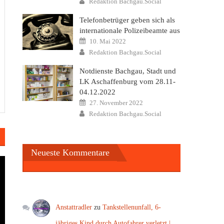
Redaktion Bachgau.Social
Telefonbetrüger geben sich als
internationale Polizeibeamte aus
Posted
10. Mai 2022
on
Author
Redaktion Bachgau.Social
Notdienste Bachgau, Stadt und
LK Aschaffenburg vom 28.11-
04.12.2022
Posted
27. November 2022
on
Author
Redaktion Bachgau.Social
Neueste Kommentare
Anstattradler
zu
Tankstellenunfall, 6-
jähriges Kind durch Autofahrer verletzt |