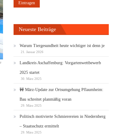
Neueste Beiträge
Warum Tiergesundheit heute wichtiger ist denn je
21. Januar 2026
e
Landkreis Aschaffenburg: Vorgartenwettbewerb
2025 startet
30. März 2025
🚧 März-Update zur Ortsumgehung Pflaumheim:
Bau schreitet planmäßig voran
29. März 2025
Politisch motivierte Schmierereien in Niedernberg
– Staatsschutz ermittelt
29. März 2025