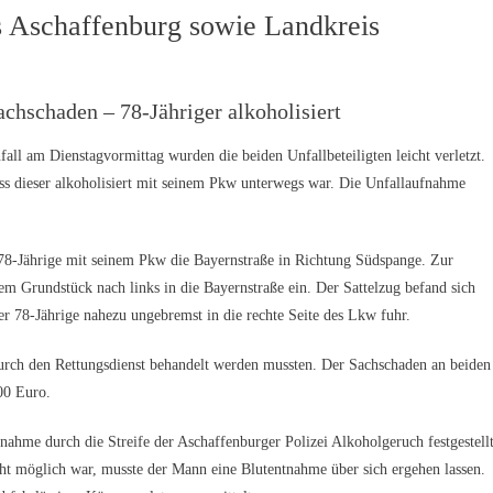
is Aschaffenburg sowie Landkreis
achschaden – 78-Jähriger alkoholisiert
all am Dienstagvormittag wurden die beiden Unfallbeteiligten leicht verletzt.
ass dieser alkoholisiert mit seinem Pkw unterwegs war. Die Unfallaufnahme
78-Jährige mit seinem Pkw die Bayernstraße in Richtung Südspange. Zur
nem Grundstück nach links in die Bayernstraße ein. Der Sattelzug befand sich
der 78-Jährige nahezu ungebremst in die rechte Seite des Lkw fuhr.
e durch den Rettungsdienst behandelt werden mussten. Der Sachschaden an beiden
00 Euro.
hme durch die Streife der Aschaffenburger Polizei Alkoholgeruch festgestell
t möglich war, musste der Mann eine Blutentnahme über sich ergehen lassen.