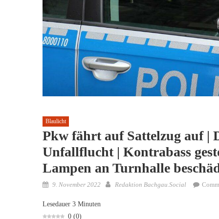
Blaulicht
Pkw fährt auf Sattelzug auf | 
Unfallflucht | Kontrabass ges
Lampen an Turnhalle beschäd
Posted
Author
9. November 2022
Redaktion Bachgau.Social
Comme
on
Lesedauer
3
Minuten
0
(
0
)