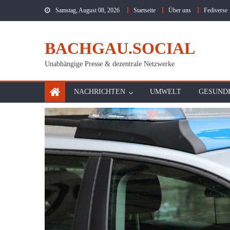
Skip
Samstag, August 08, 2026
Startseite
Über uns
Fediverse
to
content
BACHGAU.SOCIAL
Unabhängige Presse & dezentrale Netzwerke
NACHRICHTEN
UMWELT
GESUND