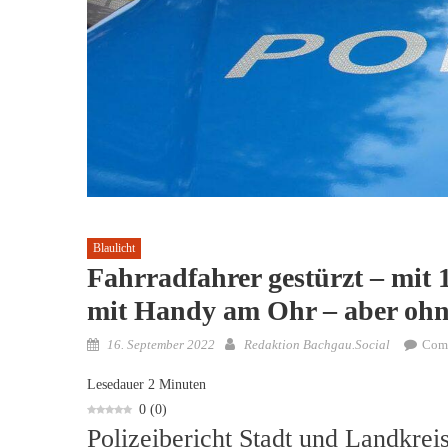
Blaulicht
Fahrradfahrer gestürzt – mit
mit Handy am Ohr – aber ohn
Posted
Author
16. September 2022
Redaktion Bachgau.Social
Com
on
Lesedauer
2
Minuten
0
(
0
)
Polizeibericht Stadt und Landkre