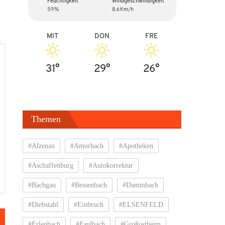
Feuchtigkeit
Windgeschwindigkeit
59%
8.6Km/h
MIT
DON
FRE
31°
29°
26°
Themen
#Alzenau
#Amorbach
#Apotheken
#Aschaffenburg
#Autokorrektur
#Bachgau
#Bessenbach
#Dammbach
#Diebstahl
#Einbruch
#ELSENFELD
#Erlenbach
#Faulbach
#Großostheim