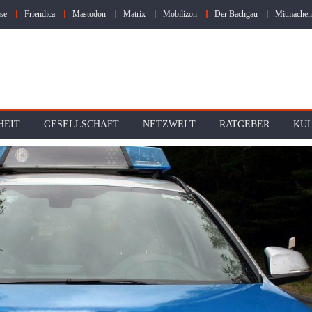
se
Friendica
Mastodon
Matrix
Mobilizon
Der Bachgau
Mitmachen
HEIT
GESELLSCHAFT
NETZWELT
RATGEBER
KU