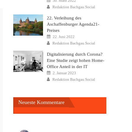
30. März 2022
on
Author
Redaktion Bachgau.Social
22. Verleihung des
Aschaffenburger Agenda21-
Preises
Posted
22. Juni 2022
on
Author
Redaktion Bachgau.Social
Digitalisierung durch Corona?
Eine Studie zeigt hohen Home-
Office Anteil in der IT
Posted
2. Januar 2023
on
Author
Redaktion Bachgau.Social
Neueste Kommentare