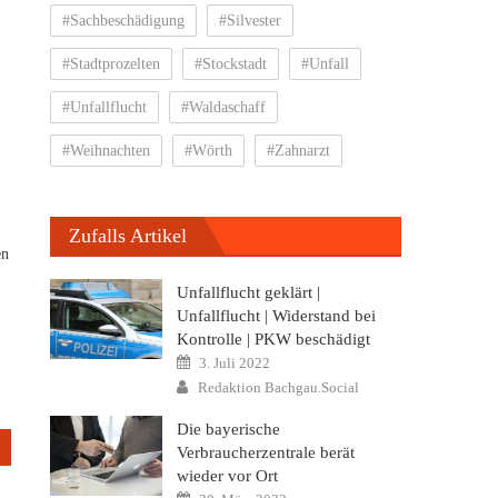
#Sachbeschädigung
#Silvester
#Stadtprozelten
#Stockstadt
#Unfall
,
#Unfallflucht
#Waldaschaff
#Weihnachten
#Wörth
#Zahnarzt
Zufalls Artikel
en
Unfallflucht geklärt |
Unfallflucht | Widerstand bei
Kontrolle | PKW beschädigt
Posted
3. Juli 2022
on
Author
Redaktion Bachgau.Social
Die bayerische
Verbraucherzentrale berät
wieder vor Ort
Posted