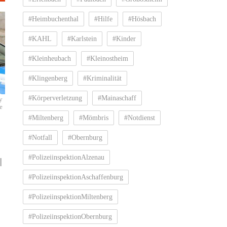
#Heimbuchenthal
#Hilfe
#Hösbach
#KAHL
#Karlstein
#Kinder
#Kleinheubach
#Kleinostheim
#Klingenberg
#Kriminalität
#Körperverletzung
#Mainaschaff
y
e
#Miltenberg
#Mömbris
#Notdienst
#Notfall
#Obernburg
#PolizeiinspektionAlzenau
|
#PolizeiinspektionAschaffenburg
#PolizeiinspektionMiltenberg
#PolizeiinspektionObernburg