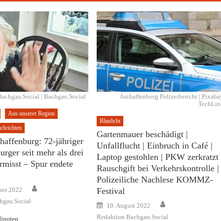
achgau.Social | Bachgau.Social
Aschaffenburg Polizeibericht | Pixaba
TechLin
Aus unserer Region
Blaulicht
chrichten
Gartenmauer beschädigt |
haffenburg: 72-jähriger
Unfallflucht | Einbruch in Café |
rger seit mehr als drei
Laptop gestohlen | PKW zerkratzt 
misst – Spur endete
Rauschgift bei Verkehrskontrolle |
Polizeiliche Nachlese KOMMZ-
Author
ber 2022
Festival
hgau.Social
Author
Posted
10. August 2022
on
Redaktion Bachgau.Social
inuten