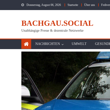
Skip
Donnerstag, August 06, 2026
Startseite
Über uns
Fediver
to
content
BACHGAU.SOCIAL
Unabhängige Presse & dezentrale Netzwerke
NACHRICHTEN
UMWELT
GESUND