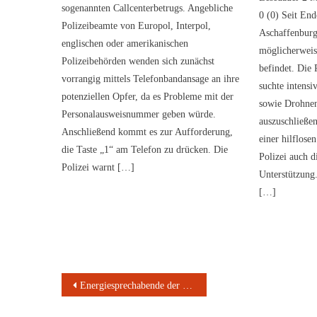
sogenannten Callcenterbetrugs. Angebliche
0 (0) Seit End
Polizeibeamte von Europol, Interpol,
Aschaffenburge
englischen oder amerikanischen
möglicherweise
Polizeibehörden wenden sich zunächst
befindet. Die 
vorrangig mittels Telefonbandansage an ihre
suchte intens
potenziellen Opfer, da es Probleme mit der
sowie Drohne
Personalausweisnummer geben würde.
auszuschließen 
Anschließend kommt es zur Aufforderung,
einer hilflosen
die Taste „1“ am Telefon zu drücken. Die
Polizei auch 
Polizei warnt […]
Unterstützung.
[…]
Beitragsnavigation
Energiesprechabende der VHS Aschaffenburg