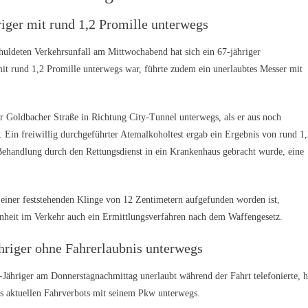
hriger mit rund 1,2 Promille unterwegs
chuldeten Verkehrsunfall am Mittwochabend hat sich ein 67-jähriger
it rund 1,2 Promille unterwegs war, führte zudem ein unerlaubtes Messer mit
r Goldbacher Straße in Richtung City-Tunnel unterwegs, als er aus noch
g. Ein freiwillig durchgeführter Atemalkoholtest ergab ein Ergebnis von rund 1
Behandlung durch den Rettungsdienst in ein Krankenhaus gebracht wurde, eine
einer feststehenden Klinge von 12 Zentimetern aufgefunden worden ist,
nheit im Verkehr auch ein Ermittlungsverfahren nach dem Waffengesetz.
hriger ohne Fahrerlaubnis unterwegs
-Jähriger am Donnerstagnachmittag unerlaubt während der Fahrt telefonierte, h
es aktuellen Fahrverbots mit seinem Pkw unterwegs.