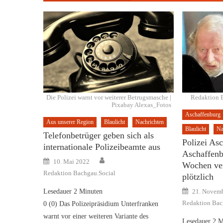
Die Polizei warnt vor weiterer Betrugsmasche |
Redaktion B
Pixabay Alexas_Fotos
Aschaffenburg
Aus unserer Region
Blaulicht
Nachrichten
Blaulicht
Na
Telefonbetrüger geben sich als
Polizei Asc
internationale Polizeibeamte aus
Aschaffenbu
Author
Posted
10. Mai 2022
Wochen ver
on
Redaktion Bachgau.Social
plötzlich
Posted
Lesedauer
2
Minuten
21. Novem
on
Redaktion Bac
0 (0) Das Polizeipräsidium Unterfranken
warnt vor einer weiteren Variante des
Lesedauer
2
M