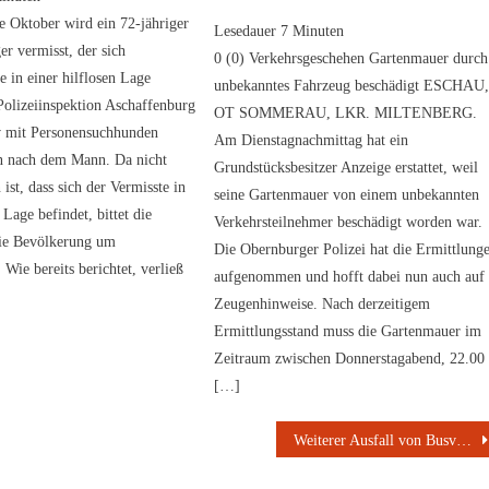
e Oktober wird ein 72-jähriger
Lesedauer
7
Minuten
r vermisst, der sich
0 (0) Verkehrsgeschehen Gartenmauer durch
 in einer hilflosen Lage
unbekanntes Fahrzeug beschädigt ESCHAU
Polizeiinspektion Aschaffenburg
OT SOMMERAU, LKR. MILTENBERG.
iv mit Personensuchhunden
Am Dienstagnachmittag hat ein
n nach dem Mann. Da nicht
Grundstücksbesitzer Anzeige erstattet, weil
ist, dass sich der Vermisste in
seine Gartenmauer von einem unbekannten
 Lage befindet, bittet die
Verkehrsteilnehmer beschädigt worden war.
die Bevölkerung um
Die Obernburger Polizei hat die Ermittlung
 Wie bereits berichtet, verließ
aufgenommen und hofft dabei nun auch auf
Zeugenhinweise. Nach derzeitigem
Ermittlungsstand muss die Gartenmauer im
Zeitraum zwischen Donnerstagabend, 22.00
[…]
Weiterer Ausfall von Busverbindungen im VAB Gebiet – Übersicht vom 13.09. – 28.10.2022