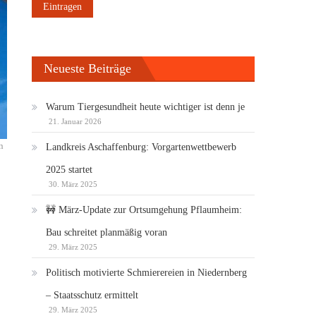
Neueste Beiträge
Warum Tiergesundheit heute wichtiger ist denn je
21. Januar 2026
n
Landkreis Aschaffenburg: Vorgartenwettbewerb
2025 startet
30. März 2025
🚧 März-Update zur Ortsumgehung Pflaumheim:
Bau schreitet planmäßig voran
29. März 2025
Politisch motivierte Schmierereien in Niedernberg
– Staatsschutz ermittelt
29. März 2025