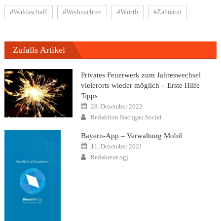
#Waldaschaff
#Weihnachten
#Wörth
#Zahnarzt
Zufalls Artikel
Privates Feuerwerk zum Jahreswechsel
vielerorts wieder möglich – Erste Hilfe
Tipps
Posted
28. Dezember 2022
on
Author
Redaktion Bachgau.Social
Bayern-App – Verwaltung Mobil
Posted
11. Dezember 2021
on
Author
Redakteur ogj