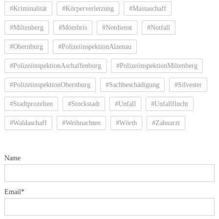
#Kriminalität
#Körperverletzung
#Mainaschaff
#Miltenberg
#Mömbris
#Notdienst
#Notfall
#Obernburg
#PolizeiinspektionAlzenau
#PolizeiinspektionAschaffenburg
#PolizeiinspektionMiltenberg
#PolizeiinspektionObernburg
#Sachbeschädigung
#Silvester
#Stadtprozelten
#Stockstadt
#Unfall
#Unfallflucht
#Waldaschaff
#Weihnachten
#Wörth
#Zahnarzt
Name
Email*