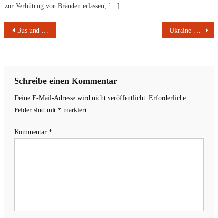
zur Verhütung von Bränden erlassen, […]
Beitragsnavigation
Bus und Bahn im ländlichen Raum stärken
Ukraine-Flüchtlinge: Stadt koordiniert Hilfen
Schreibe einen Kommentar
Deine E-Mail-Adresse wird nicht veröffentlicht.
Erforderliche
Felder sind mit
*
markiert
Kommentar
*