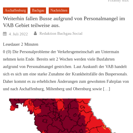
Pixabay stux
Aschaffenburg
Bachgau
Nachrichten
Weiterhin fallen Busse aufgrund von Personalmangel im
VAB Gebiet teilweise aus.
Author
Posted
Redaktion Bachgau.Social
4. Juli 2022
on
Lesedauer
2
Minuten
0 (0) Die Personalprobleme der Verkehrsgemeinschaft am Untermain
nehmen kein Ende. Bereits seit 2 Wochen werden viele Busfahrten
aufgrund von Personalmangel gestrichen. Laut Auskunft der VAB handelt
sich es sich um eine starke Zunahme der Krankheitsfälle des Buspersonals.
Daher kommt es zu erheblichen Änderungen zum gewohnten Fahrplan von
und nach Aschaffenburg, Miltenberg und Obernburg sowie […]