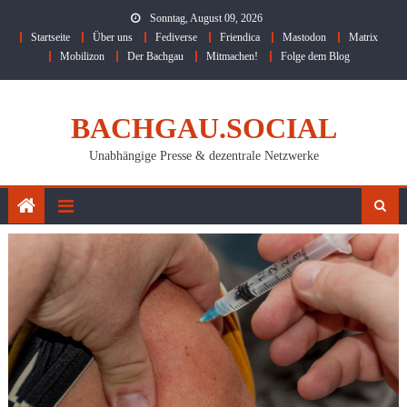
Skip
Sonntag, August 09, 2026
to
Startseite
Über uns
Fediverse
Friendica
Mastodon
Matrix
content
Mobilizon
Der Bachgau
Mitmachen!
Folge dem Blog
BACHGAU.SOCIAL
Unabhängige Presse & dezentrale Netzwerke