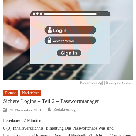
Redakteur ogj | Bachgau.Social
Dienste
Nachrichten
Sichere Logins – Teil 2 – Passwortmanager
Author
Posted
Redakteur ogj
20. November 2021
on
Lesedauer
27
Minuten
0 (0) Inhaltsverzeichnis: Einleitung Das Passwortchaos Was sind
Passwortmanager? Bitwarden Vor- und Nachteile Einrichtung Verwendung