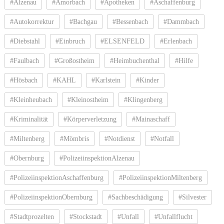
#Alzenau
#Amorbach
#Apotheken
#Aschaffenburg
#Autokorrektur
#Bachgau
#Bessenbach
#Dammbach
#Diebstahl
#Einbruch
#ELSENFELD
#Erlenbach
#Faulbach
#Großostheim
#Heimbuchenthal
#Hilfe
#Hösbach
#KAHL
#Karlstein
#Kinder
#Kleinheubach
#Kleinostheim
#Klingenberg
#Kriminalität
#Körperverletzung
#Mainaschaff
#Miltenberg
#Mömbris
#Notdienst
#Notfall
#Obernburg
#PolizeiinspektionAlzenau
#PolizeiinspektionAschaffenburg
#PolizeiinspektionMiltenberg
#PolizeiinspektionObernburg
#Sachbeschädigung
#Silvester
#Stadtprozelten
#Stockstadt
#Unfall
#Unfallflucht