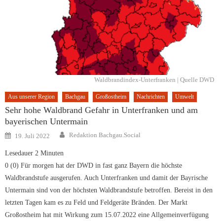
Waldbrandindex-Unterfranken | Quelle DWD
Aus unserer Region
Bachgau
Großostheim
Nachrichten
Umwelt
Sehr hohe Waldbrand Gefahr in Unterfranken und am
bayerischen Untermain
Author
Posted
Redaktion Bachgau.Social
19. Juli 2022
on
Lesedauer
2
Minuten
0 (0) Für morgen hat der DWD in fast ganz Bayern die höchste
Waldbrandstufe ausgerufen. Auch Unterfranken und damit der Bayrische
Untermain sind von der höchsten Waldbrandstufe betroffen. Bereist in den
letzten Tagen kam es zu Feld und Feldgeräte Bränden. Der Markt
Großostheim hat mit Wirkung zum 15.07.2022 eine Allgemeinverfügung