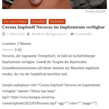
Pixabay/huntlh
Aus unserer Region
Gesundheit
Nachrichten
Corona Impfstoff Novavax im Impfzentrum verfügbar
Posted
Author
2. März 2022
Redaktion Bachgau.Social
Comment(0)
on
Lesedauer
2
Minuten
0
(
0
)
Novavax, der sogenannte Totimpfstoff, ist bald im Aschaffenburger
Impfzentrum verfügbar. Gemäß der Vorgabe des Bayerischen
Gesundheitsministeriums soll dieser zunächst nur Menschen angeboten
werden, die von der Impfpflicht betroffen sind.
[simple-audioplayer title=“Corona Impfstoff Novavax im Impfzentrum
verfügbar“ subtitle=“Hören statt lesen“
mp3=“https://www.bachgau.social/wp-
content/uploads/2022/03/Novavax.mp3″ ogg=““ color=““ image=““]