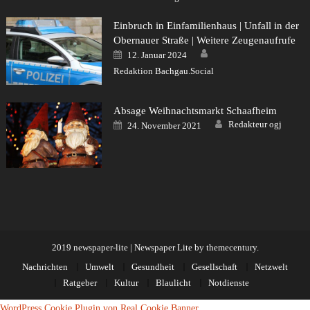
Einbruch in Einfamilienhaus | Unfall in der
Obernauer Straße | Weitere Zeugenaufrufe
Author
Posted
12. Januar 2024
on
Redaktion Bachgau.Social
Absage Weihnachtsmarkt Schaafheim
Author
Posted
Redakteur ogj
24. November 2021
on
2019 newspaper-lite
|
Newspaper Lite by
themecentury
.
Nachrichten
Umwelt
Gesundheit
Gesellschaft
Netzwelt
Ratgeber
Kultur
Blaulicht
Notdienste
WordPress Cookie Plugin von Real Cookie Banner