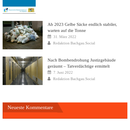
Ab 2023 Gelbe Säcke endlich stabiler,
warten auf die Tonne
Posted
31. März 2022
on
Author
Redaktion Bachgau.Social
Nach Bombendrohung Justizgebäude
geräumt – Tatverdächtige ermittelt
Posted
7. Juni 2022
on
Author
Redaktion Bachgau.Social
Neueste Kommentare