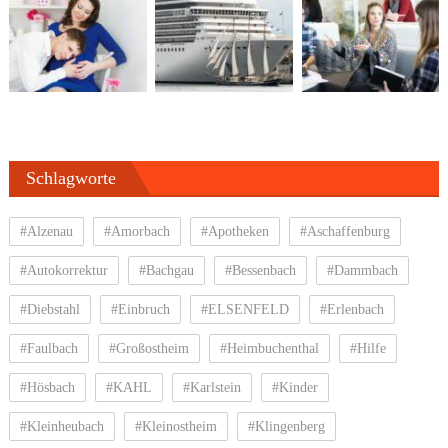
Schlagworte
#Alzenau
#Amorbach
#Apotheken
#Aschaffenburg
#Autokorrektur
#Bachgau
#Bessenbach
#Dammbach
#Diebstahl
#Einbruch
#ELSENFELD
#Erlenbach
#Faulbach
#Großostheim
#Heimbuchenthal
#Hilfe
#Hösbach
#KAHL
#Karlstein
#Kinder
#Kleinheubach
#Kleinostheim
#Klingenberg