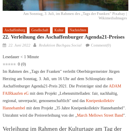
Am Sonntag, 3. Juli, im Rahmen des „Tags der Franken“ Pixabay |
WikimediaImages
Aschaffenburg
Gesellschaft
Kultur
Nachrichten
22. Verleihung des Aschaffenburger Agenda21-Preises
Posted
Author
22. Juni 2022
Redaktion Bachgau.Social
Comment(0)
on
Lesedauer
< 1
Minute
0
(
0
)
Im Rahmen des „Tags der Franken“ verleiht Oberbürgermeister Jürgen
Herzing am Sonntag, 3. Juli, um 16 Uhr auf dem Schlossplatz den
Aschaffenburger Agenda21-Preis 2021. Die Preisträger sind die
ADAM
FAIRkaufen eG
mit dem Projekt „Lebensmittelladen: fair, nachhaltig,
regional, unverpackt, genossenschaftlich“ und das
Kneipenkollektiv
Hannebambel
mit dem Projekt „35 Jahre Kneipenkollektiv Hannebambel“.
Umrahmt wird die Preisverleihung von der „
March Mellows Street Band
“.
Verleihung im Rahmen der Kulturtage am Tag der