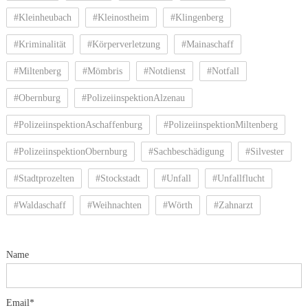
#Kleinheubach
#Kleinostheim
#Klingenberg
#Kriminalität
#Körperverletzung
#Mainaschaff
#Miltenberg
#Mömbris
#Notdienst
#Notfall
#Obernburg
#PolizeiinspektionAlzenau
#PolizeiinspektionAschaffenburg
#PolizeiinspektionMiltenberg
#PolizeiinspektionObernburg
#Sachbeschädigung
#Silvester
#Stadtprozelten
#Stockstadt
#Unfall
#Unfallflucht
#Waldaschaff
#Weihnachten
#Wörth
#Zahnarzt
Name
Email*