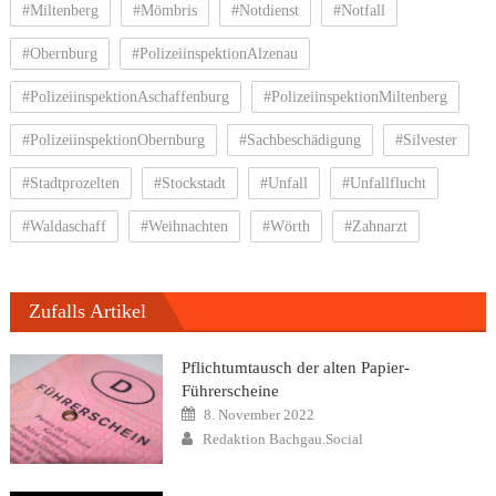
#Miltenberg
#Mömbris
#Notdienst
#Notfall
#Obernburg
#PolizeiinspektionAlzenau
#PolizeiinspektionAschaffenburg
#PolizeiinspektionMiltenberg
#PolizeiinspektionObernburg
#Sachbeschädigung
#Silvester
#Stadtprozelten
#Stockstadt
#Unfall
#Unfallflucht
#Waldaschaff
#Weihnachten
#Wörth
#Zahnarzt
Zufalls Artikel
Pflichtumtausch der alten Papier-
Führerscheine
Posted
8. November 2022
on
Author
Redaktion Bachgau.Social