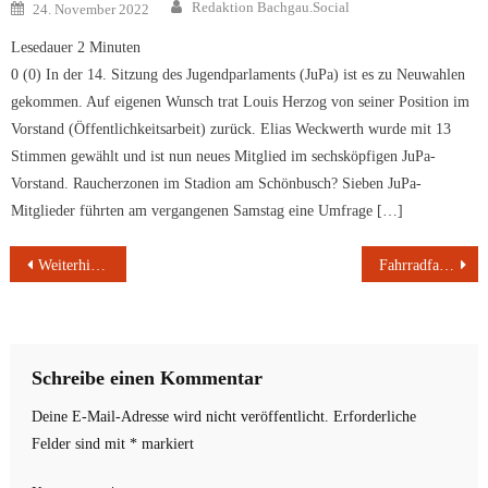
Author
Posted
Redaktion Bachgau.Social
24. November 2022
on
Lesedauer
2
Minuten
0 (0) In der 14. Sitzung des Jugendparlaments (JuPa) ist es zu Neuwahlen
gekommen. Auf eigenen Wunsch trat Louis Herzog von seiner Position im
Vorstand (Öffentlichkeitsarbeit) zurück. Elias Weckwerth wurde mit 13
Stimmen gewählt und ist nun neues Mitglied im sechsköpfigen JuPa-
Vorstand. Raucherzonen im Stadion am Schönbusch? Sieben JuPa-
Mitglieder führten am vergangenen Samstag eine Umfrage […]
Beitragsnavigation
Weiterhin hohe Waldbrandgefahr am Untermain
Fahrradfahrerin gestürzt | Wohnungsbrand Aschaffenburg Roßmarkt Feuerwehr rettet 2 Menschen
Schreibe einen Kommentar
Deine E-Mail-Adresse wird nicht veröffentlicht.
Erforderliche
Felder sind mit
*
markiert