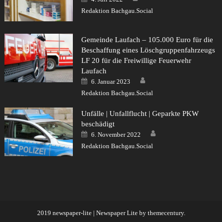
on
Redaktion Bachgau.Social
Gemeinde Laufach – 105.000 Euro für die
Beschaffung eines Löschgruppenfahrzeugs
LF 20 für die Freiwillige Feuerwehr
Laufach
Author
Posted
6. Januar 2023
on
Redaktion Bachgau.Social
Unfälle | Unfallflucht | Geparkte PKW
beschädigt
Author
Posted
6. November 2022
on
Redaktion Bachgau.Social
2019 newspaper-lite
|
Newspaper Lite by
themecentury
.