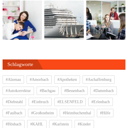
Schlagworte
#Alzenau
#Amorbach
#Apotheken
#Aschaffenburg
#Autokorrektur
#Bachgau
#Bessenbach
#Dammbach
#Diebstahl
#Einbruch
#ELSENFELD
#Erlenbach
#Faulbach
#Großostheim
#Heimbuchenthal
#Hilfe
#Hösbach
#KAHL
#Karlstein
#Kinder