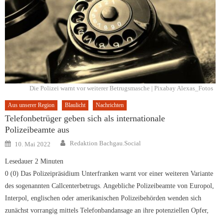
Die Polizei warnt vor weiterer Betrugsmasche | Pixabay Alexas_Fotos
Aus unserer Region
Blaulicht
Nachrichten
Telefonbetrüger geben sich als internationale
Polizeibeamte aus
Author
Posted
Redaktion Bachgau.Social
10. Mai 2022
on
Lesedauer
2
Minuten
0 (0) Das Polizeipräsidium Unterfranken warnt vor einer weiteren Variante
des sogenannten Callcenterbetrugs. Angebliche Polizeibeamte von Europol,
Interpol, englischen oder amerikanischen Polizeibehörden wenden sich
zunächst vorrangig mittels Telefonbandansage an ihre potenziellen Opfer,