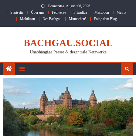
Skip
Donnerstag, August 06, 2026
to
Startseite
Über uns
Fediverse
Friendica
Mastodon
Matrix
content
Mobilizon
Der Bachgau
Mitmachen!
Folge dem Blog
BACHGAU.SOCIAL
Unabhängige Presse & dezentrale Netzwerke