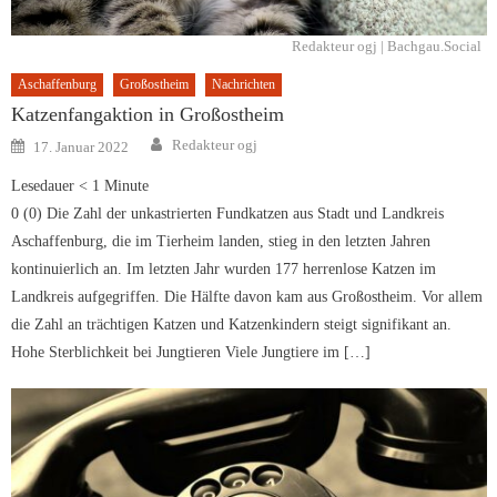
Redakteur ogj | Bachgau.Social
Aschaffenburg
Großostheim
Nachrichten
Katzenfangaktion in Großostheim
Author
Posted
Redakteur ogj
17. Januar 2022
on
Lesedauer
< 1
Minute
0 (0) Die Zahl der unkastrierten Fundkatzen aus Stadt und Landkreis
Aschaffenburg, die im Tierheim landen, stieg in den letzten Jahren
kontinuierlich an. Im letzten Jahr wurden 177 herrenlose Katzen im
Landkreis aufgegriffen. Die Hälfte davon kam aus Großostheim. Vor allem
die Zahl an trächtigen Katzen und Katzenkindern steigt signifikant an.
Hohe Sterblichkeit bei Jungtieren Viele Jungtiere im […]