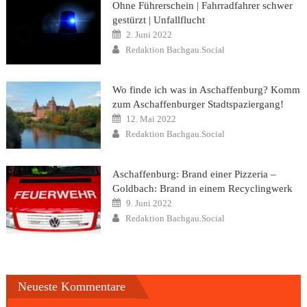
Ohne Führerschein | Fahrradfahrer schwer
gestürzt | Unfallflucht
Posted
2. Juni 2022
on
Author
Redaktion Bachgau.Social
Wo finde ich was in Aschaffenburg? Komm
zum Aschaffenburger Stadtspaziergang!
Posted
12. Mai 2022
on
Author
Redaktion Bachgau.Social
Aschaffenburg: Brand einer Pizzeria –
Goldbach: Brand in einem Recyclingwerk
Posted
9. Juni 2022
on
Author
Redaktion Bachgau.Social
Neueste Kommentare