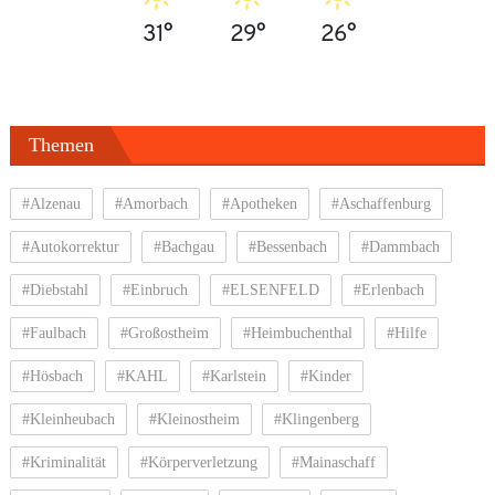
31°
29°
26°
Themen
#Alzenau
#Amorbach
#Apotheken
#Aschaffenburg
#Autokorrektur
#Bachgau
#Bessenbach
#Dammbach
#Diebstahl
#Einbruch
#ELSENFELD
#Erlenbach
#Faulbach
#Großostheim
#Heimbuchenthal
#Hilfe
#Hösbach
#KAHL
#Karlstein
#Kinder
#Kleinheubach
#Kleinostheim
#Klingenberg
#Kriminalität
#Körperverletzung
#Mainaschaff