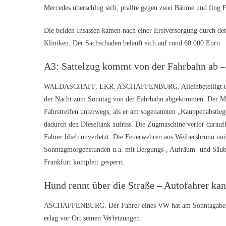
Mercedes überschlug sich, prallte gegen zwei Bäume und fing F
Die beiden Insassen kamen nach einer Erstversorgung durch den
Kliniken. Der Sachschaden beläuft sich auf rund 60.000 Euro.
A3: Sattelzug kommt von der Fahrbahn ab – 
WALDASCHAFF, LKR. ASCHAFFENBURG. Alleinbeteiligt und verm
der Nacht zum Sonntag von der Fahrbahn abgekommen. Der Man
Fahrstreifen unterwegs, als er am sogenannten „Kauppenabstieg“ 
dadurch den Dieseltank aufriss. Die Zugmaschine verlor daraufh
Fahrer blieb unverletzt. Die Feuerwehren aus Weibersbrunn und
Sonntagmorgenstunden u.a. mit Bergungs-, Aufräum- und Säuber
Frankfurt komplett gesperrt.
Hund rennt über die Straße – Autofahrer ka
ASCHAFFENBURG. Der Fahrer eines VW hat am Sonntagabend im 
erlag vor Ort seinen Verletzungen.