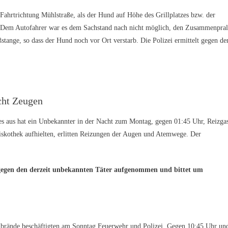
Fahrtrichtung Mühlstraße, als der Hund auf Höhe des Grillplatzes bzw. der
te. Dem Autofahrer war es dem Sachstand nach nicht möglich, den Zusammenpral
ßstange, so dass der Hund noch vor Ort verstarb. Die Polizei ermittelt gegen de
cht Zeugen
us hat ein Unbekannter in der Nacht zum Montag, gegen 01:45 Uhr, Reizga
Diskothek aufhielten, erlitten Reizungen der Augen und Atemwege. Der
 gegen den derzeit unbekannten Täter aufgenommen und bittet um
e beschäftigten am Sonntag Feuerwehr und Polizei. Gegen 10:45 Uhr un