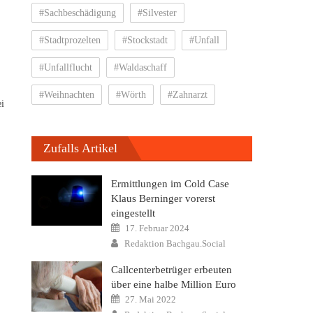
#Sachbeschädigung
#Silvester
#Stadtprozelten
#Stockstadt
#Unfall
#Unfallflucht
#Waldaschaff
#Weihnachten
#Wörth
#Zahnarzt
i
Zufalls Artikel
Ermittlungen im Cold Case
Klaus Berninger vorerst
eingestellt
Posted
17. Februar 2024
on
Author
Redaktion Bachgau.Social
Callcenterbetrüger erbeuten
über eine halbe Million Euro
Posted
27. Mai 2022
on
Author