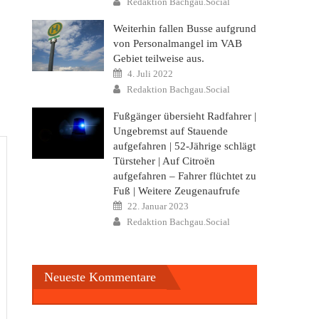
Redaktion Bachgau.Social
Weiterhin fallen Busse aufgrund
von Personalmangel im VAB
Gebiet teilweise aus.
Posted
4. Juli 2022
on
Author
Redaktion Bachgau.Social
Fußgänger übersieht Radfahrer |
Ungebremst auf Stauende
aufgefahren | 52-Jährige schlägt
Türsteher | Auf Citroën
aufgefahren – Fahrer flüchtet zu
Fuß | Weitere Zeugenaufrufe
Posted
22. Januar 2023
on
Author
Redaktion Bachgau.Social
Neueste Kommentare