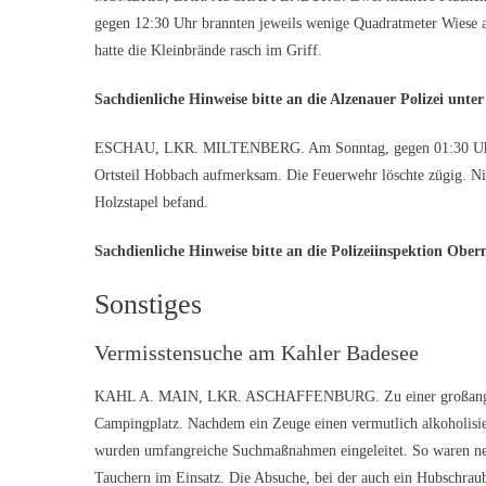
gegen 12:30 Uhr brannten jeweils wenige Quadratmeter Wiese 
hatte die Kleinbrände rasch im Griff.
Sachdienliche Hinweise bitte an die Alzenauer Polizei unter
ESCHAU, LKR. MILTENBERG. Am Sonntag, gegen 01:30 Uhr, w
Ortsteil Hobbach aufmerksam. Die Feuerwehr löschte zügig. Nic
Holzstapel befand.
Sachdienliche Hinweise bitte an die Polizeiinspektion Ober
Sonstiges
Vermisstensuche am Kahler Badesee
KAHL A. MAIN, LKR. ASCHAFFENBURG. Zu einer großangeleg
Campingplatz. Nachdem ein Zeuge einen vermutlich alkoholisie
wurden umfangreiche Suchmaßnahmen eingeleitet. So waren neb
Tauchern im Einsatz. Die Absuche, bei der auch ein Hubschraub