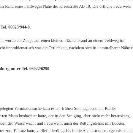
am Rand eines Feldweges Nähe der Kreisstraße AB 10. Die örtliche Feuerwehr
 Tel. 06023/944-0.
urde ein Zeuge auf einen kleinen Flächenbrand an einem Feldweg im
ht unproblematisch war die Örtlichkeit, nachdem sich in unmittelbarer Nähe e
nburg unter Tel. 06022/6290
.
ten Vermisstensuche kam es am frühen Sonntagabend am Kahler
rten Mann beobachtet hatte, der in den See ging, aber nicht mehr herauskam,
en der Wasserwacht und Feuerwehr, auch der Rettungsdienst mit Booten,
er zum Einsatz kam, verlief allerdings bis in die Abendstunden ergebnislos un