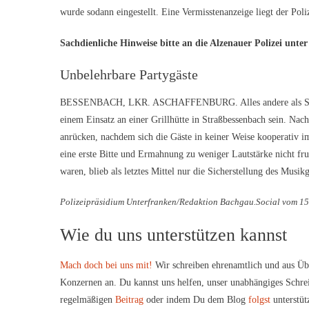
wurde sodann eingestellt. Eine Vermisstenanzeige liegt der Poliz
Sachdienliche Hinweise bitte an die Alzenauer Polizei unter
Unbelehrbare Partygäste
BESSENBACH, LKR. ASCHAFFENBURG. Alles andere als Spaßver
einem Einsatz an einer Grillhütte in Straßbessenbach sein. Na
anrücken, nachdem sich die Gäste in keiner Weise kooperativ i
eine erste Bitte und Ermahnung zu weniger Lautstärke nicht fru
waren, blieb als letztes Mittel nur die Sicherstellung des Musik
Polizeipräsidium Unterfranken/Redaktion Bachgau.Social vom 1
Wie du uns unterstützen kannst
Mach doch bei uns mit!
Wir schreiben ehrenamtlich und aus Üb
Konzernen an. Du kannst uns helfen, unser unabhängiges Schre
regelmäßigen
Beitrag
oder indem Du dem Blog
folgst
unterstüt