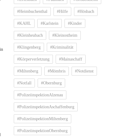
#Heimbuchenthal
#Hilfe
#Hösbach
#KAHL
#Karlstein
#Kinder
#Kleinheubach
#Kleinostheim
#Klingenberg
#Kriminalität
in
#Körperverletzung
#Mainaschaff
#Miltenberg
#Mömbris
#Notdienst
#Notfall
#Obernburg
#PolizeiinspektionAlzenau
#PolizeiinspektionAschaffenburg
#PolizeiinspektionMiltenberg
#PolizeiinspektionObernburg
d