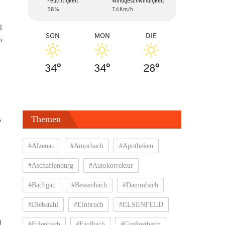
Feuchtigkeit
Windgeschwindigkeit
58%
7.6Km/h
l
SON
MON
DIE
n
34°
34°
28°
Themen
s
#Alzenau
#Amorbach
#Apotheken
#Aschaffenburg
#Autokorrektur
#Bachgau
#Bessenbach
#Dammbach
#Diebstahl
#Einbruch
#ELSENFELD
d
#Erlenbach
#Faulbach
#Großostheim