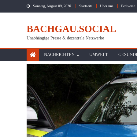
Skip
Sonntag, August 09, 2026
Startseite
Über uns
Fediverse
to
content
BACHGAU.SOCIAL
Unabhängige Presse & dezentrale Netzwerke
NACHRICHTEN
UMWELT
GESUND