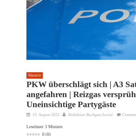
Blaulicht
PKW überschlägt sich | A3 Sa
angefahren | Reizgas versprüht
Uneinsichtige Partygäste
Posted
Author
15. August 2022
Redaktion Bachgau.Social
Commen
on
Lesedauer
3
Minuten
0
(
0
)