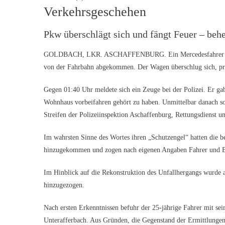
Verkehrsgeschehen
Pkw überschlägt sich und fängt Feuer – behe
GOLDBACH, LKR. ASCHAFFENBURG. Ein Mercedesfahrer ist in
von der Fahrbahn abgekommen. Der Wagen überschlug sich, pra
Gegen 01:40 Uhr meldete sich ein Zeuge bei der Polizei. Er ga
Wohnhaus vorbeifahren gehört zu haben. Unmittelbar danach so
Streifen der Polizeiinspektion Aschaffenburg, Rettungsdienst
Im wahrsten Sinne des Wortes ihren „Schutzengel“ hatten die be
hinzugekommen und zogen nach eigenen Angaben Fahrer und Be
Im Hinblick auf die Rekonstruktion des Unfallhergangs wurde 
hinzugezogen.
Nach ersten Erkenntnissen befuhr der 25-jährige Fahrer mit sein
Unterafferbach. Aus Gründen, die Gegenstand der Ermittlungen 