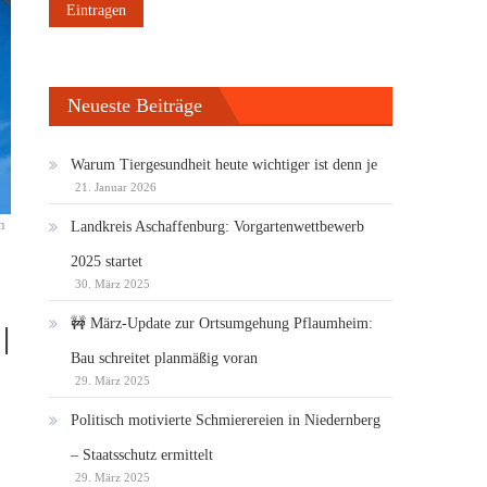
Neueste Beiträge
Warum Tiergesundheit heute wichtiger ist denn je
21. Januar 2026
n
Landkreis Aschaffenburg: Vorgartenwettbewerb
2025 startet
30. März 2025
🚧 März-Update zur Ortsumgehung Pflaumheim:
|
Bau schreitet planmäßig voran
29. März 2025
Politisch motivierte Schmierereien in Niedernberg
– Staatsschutz ermittelt
29. März 2025