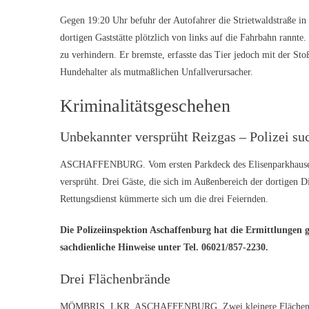
Gegen 19:20 Uhr befuhr der Autofahrer die Strietwaldstraße in 
dortigen Gaststätte plötzlich von links auf die Fahrbahn rann
zu verhindern. Er bremste, erfasste das Tier jedoch mit der Sto
Hundehalter als mutmaßlichen Unfallverursacher.
Kriminalitätsgeschehen
Unbekannter versprüht Reizgas – Polizei su
ASCHAFFENBURG. Vom ersten Parkdeck des Elisenparkhauses a
versprüht. Drei Gäste, die sich im Außenbereich der dortigen 
Rettungsdienst kümmerte sich um die drei Feiernden.
Die Polizeiinspektion Aschaffenburg hat die Ermittlungen
sachdienliche Hinweise unter Tel. 06021/857-2230.
Drei Flächenbrände
MÖMBRIS, LKR. ASCHAFFENBURG. Zwei kleinere Flächenbränd