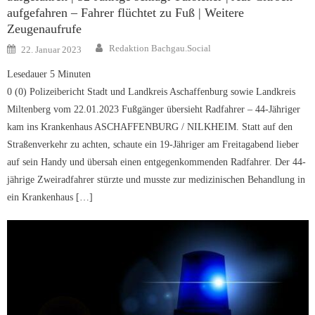
aufgefahren – Fahrer flüchtet zu Fuß | Weitere
Zeugenaufrufe
Author
Posted
Redaktion Bachgau.Social
22. Januar 2023
on
Lesedauer
5
Minuten
0 (0) Polizeibericht Stadt und Landkreis Aschaffenburg sowie Landkreis
Miltenberg vom 22.01.2023 Fußgänger übersieht Radfahrer – 44-Jähriger
kam ins Krankenhaus ASCHAFFENBURG / NILKHEIM. Statt auf den
Straßenverkehr zu achten, schaute ein 19-Jähriger am Freitagabend lieber
auf sein Handy und übersah einen entgegenkommenden Radfahrer. Der 44-
jährige Zweiradfahrer stürzte und musste zur medizinischen Behandlung in
ein Krankenhaus […]