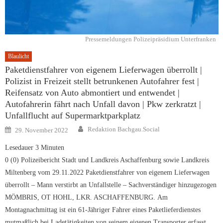
Pressemeldungen Polizeipräsidium Unterfranken
Blaulicht
Paketdienstfahrer von eigenem Lieferwagen überrollt |
Polizist in Freizeit stellt betrunkenen Autofahrer fest |
Reifensatz von Auto abmontiert und entwendet |
Autofahrerin fährt nach Unfall davon | Pkw zerkratzt |
Unfallflucht auf Supermarktparkplatz
Author
Posted
Redaktion Bachgau.Social
29. November 2022
on
Lesedauer
3
Minuten
0 (0) Polizeibericht Stadt und Landkreis Aschaffenburg sowie Landkreis
Miltenberg vom 29.11.2022 Paketdienstfahrer von eigenem Lieferwagen
überrollt – Mann verstirbt an Unfallstelle – Sachverständiger hinzugezogen
MÖMBRIS, OT HOHL, LKR. ASCHAFFENBURG. Am
Montagnachmittag ist ein 61-Jähriger Fahrer eines Paketlieferdienstes
mutmaßlich bei Ladetätigkeiten von seinem eigenen Transporter erfasst