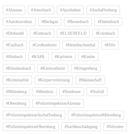
#Alzenau
#Amorbach
#Apotheken
#Aschaffenburg
#Autokorrektur
#Bachgau
#Bessenbach
#Dammbach
#Diebstahl
#Einbruch
#ELSENFELD
#Erlenbach
#Faulbach
#Großostheim
#Heimbuchenthal
#Hilfe
#Hösbach
#KAHL
#Karlstein
#Kinder
#Kleinheubach
#Kleinostheim
#Klingenberg
#Kriminalität
#Körperverletzung
#Mainaschaff
#Miltenberg
#Mömbris
#Notdienst
#Notfall
#Obernburg
#PolizeiinspektionAlzenau
#PolizeiinspektionAschaffenburg
#PolizeiinspektionMiltenberg
#PolizeiinspektionObernburg
#Sachbeschädigung
#Silvester