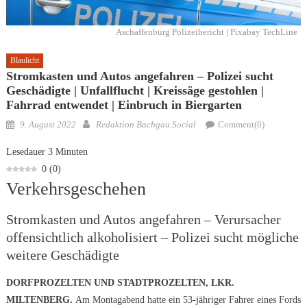
Aschaffenburg Polizeibericht | Pixabay TechLine
Blaulicht
Stromkasten und Autos angefahren – Polizei sucht
Geschädigte | Unfallflucht | Kreissäge gestohlen |
Fahrrad entwendet | Einbruch in Biergarten
Posted
Author
9. August 2022
Redaktion Bachgau.Social
Comment(0)
on
Lesedauer
3
Minuten
0
(
0
)
Verkehrsgeschehen
Stromkasten und Autos angefahren – Verursacher
offensichtlich alkoholisiert – Polizei sucht mögliche
weitere Geschädigte
DORFPROZELTEN UND STADTPROZELTEN, LKR.
MILTENBERG.
Am Montagabend hatte ein 53-jähriger Fahrer eines Fords