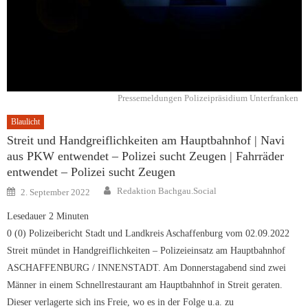
Pressemeldungen Polizeipräsidium Unterfranken
Blaulicht
Streit und Handgreiflichkeiten am Hauptbahnhof | Navi
aus PKW entwendet – Polizei sucht Zeugen | Fahrräder
entwendet – Polizei sucht Zeugen
Author
Posted
Redaktion Bachgau.Social
2. September 2022
on
Lesedauer
2
Minuten
0 (0) Polizeibericht Stadt und Landkreis Aschaffenburg vom 02.09.2022
Streit mündet in Handgreiflichkeiten – Polizeieinsatz am Hauptbahnhof
ASCHAFFENBURG / INNENSTADT. Am Donnerstagabend sind zwei
Männer in einem Schnellrestaurant am Hauptbahnhof in Streit geraten.
Dieser verlagerte sich ins Freie, wo es in der Folge u.a. zu