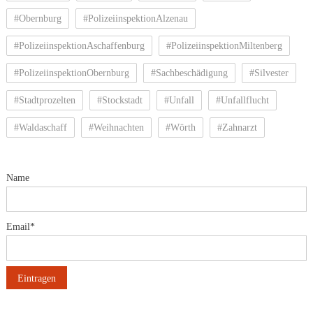
#Obernburg
#PolizeiinspektionAlzenau
#PolizeiinspektionAschaffenburg
#PolizeiinspektionMiltenberg
#PolizeiinspektionObernburg
#Sachbeschädigung
#Silvester
#Stadtprozelten
#Stockstadt
#Unfall
#Unfallflucht
#Waldaschaff
#Weihnachten
#Wörth
#Zahnarzt
Name
Email*