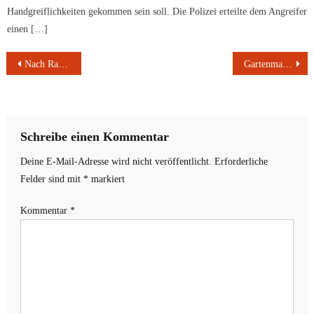
Handgreiflichkeiten gekommen sein soll. Die Polizei erteilte dem Angreifer
einen […]
Beitragsnavigation
Nach Raub auf Tankstelle im Juli – Tatverdächtiger in Haft
Gartenmauer beschädigt | Unfallflucht | Einbruch in Café | Laptop gestohlen | PKW zerkratzt | Rauschgift bei Verkehrskontrolle | Polizeiliche Nachlese KOMMZ-Festival
Schreibe einen Kommentar
Deine E-Mail-Adresse wird nicht veröffentlicht.
Erforderliche
Felder sind mit
*
markiert
Kommentar
*