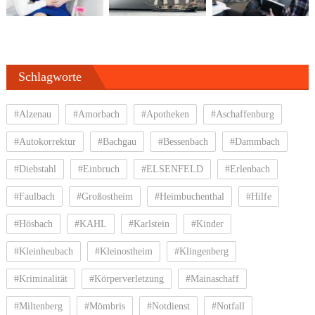
Schlagworte
#Alzenau
#Amorbach
#Apotheken
#Aschaffenburg
#Autokorrektur
#Bachgau
#Bessenbach
#Dammbach
#Diebstahl
#Einbruch
#ELSENFELD
#Erlenbach
#Faulbach
#Großostheim
#Heimbuchenthal
#Hilfe
#Hösbach
#KAHL
#Karlstein
#Kinder
#Kleinheubach
#Kleinostheim
#Klingenberg
#Kriminalität
#Körperverletzung
#Mainaschaff
#Miltenberg
#Mömbris
#Notdienst
#Notfall