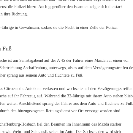
ienst die Polizei hinzu. Auch gegenüber den Beamten zeigte sich die stark
in ihre Richtung.
-Jährige in Gewahrsam, sodass sie die Nacht in einer Zelle der Polizei
u Fuß
che ist am Samstagabend auf der A 45 der Fahrer eines Mazda auf einen vor
ahrtrichtung Aschaffenburg unterwegs, als es auf dem Verzögerungsstreifen de
her sprang aus seinem Auto und flüchtete zu Fuß.
es Citroens die Autobahn verlassen und wechselte auf den Verzögerungsstreifen
ache auf ihr Fahrzeug auf. Während die 32-Jährige mit ihrem Auto stehen blieb
fen weiter. Anschließend sprang der Fahrer aus dem Auto und flüchtete zu Fuß
ie durch den hinzugezogenen Rettungsdienst vor Ort versorgt worden sind.
schaffenburg-Hösbach fiel den Beamten im Innenraum des Mazda starker
 sowie Wein- und Schnapsflaschen im Auto. Der Sachschaden wird sich