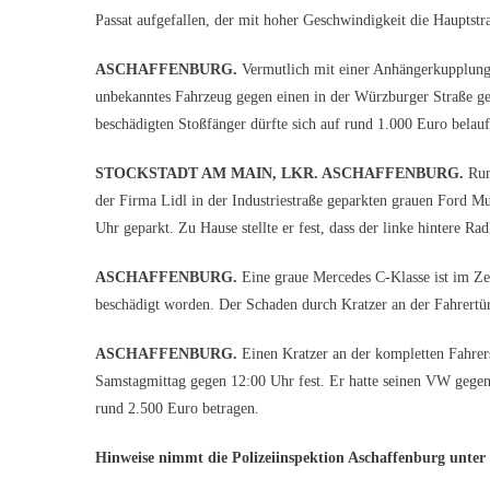
Passat aufgefallen, der mit hoher Geschwindigkeit die Hauptst
ASCHAFFENBURG.
Vermutlich mit einer Anhängerkupplung 
unbekanntes Fahrzeug gegen einen in der Würzburger Straße g
beschädigten Stoßfänger dürfte sich auf rund 1.000 Euro belauf
STOCKSTADT AM MAIN, LKR. ASCHAFFENBURG.
Run
der Firma Lidl in der Industriestraße geparkten grauen Ford Mu
Uhr geparkt. Zu Hause stellte er fest, dass der linke hintere Ra
ASCHAFFENBURG.
Eine graue Mercedes C-Klasse ist im Zei
beschädigt worden. Der Schaden durch Kratzer an der Fahrertür
ASCHAFFENBURG.
Einen Kratzer an der kompletten Fahrers
Samstagmittag gegen 12:00 Uhr fest. Er hatte seinen VW gegen 
rund 2.500 Euro betragen.
Hinweise nimmt die Polizeiinspektion Aschaffenburg unter 