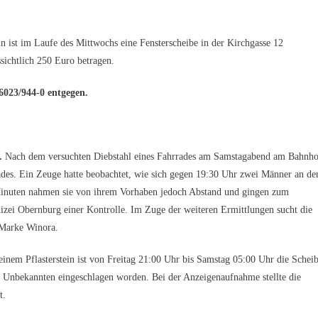
n ist im Laufe des Mittwochs eine Fensterscheibe in der Kirchgasse 12
sichtlich 250 Euro betragen.
6023/944-0 entgegen.
.
Nach dem versuchten Diebstahl eines Fahrrades am Samstagabend am Bahnho
rades. Ein Zeuge hatte beobachtet, wie sich gegen 19:30 Uhr zwei Männer an d
Minuten nahmen sie von ihrem Vorhaben jedoch Abstand und gingen zum
lizei Obernburg einer Kontrolle. Im Zuge der weiteren Ermittlungen sucht die
 Marke Winora.
inem Pflasterstein ist von Freitag 21:00 Uhr bis Samstag 05:00 Uhr die Schei
em Unbekannten eingeschlagen worden. Bei der Anzeigenaufnahme stellte die
t.