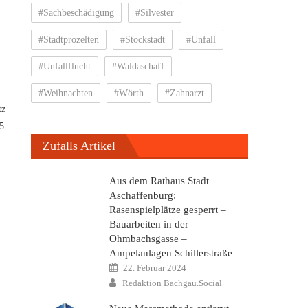
#Sachbeschädigung
#Silvester
#Stadtprozelten
#Stockstadt
#Unfall
#Unfallflucht
#Waldaschaff
#Weihnachten
#Wörth
#Zahnarzt
tz
05
Zufalls Artikel
Aus dem Rathaus Stadt
Aschaffenburg:
Rasenspielplätze gesperrt –
Bauarbeiten in der
Ohmbachsgasse –
Ampelanlagen Schillerstraße
Posted
22. Februar 2024
on
Author
Redaktion Bachgau.Social