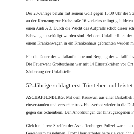
Der 28-Jährige befuhr mit seinem Golf gegen 13:30 Uhr die St
an der Kreuzung zur Kreisstraße 16 verkehrsbedingt gebildeten
einen Audi A 3. Durch die Wucht des Aufpralls schob dieser sc
Fahrzeuge beschädigt worden sind. Bei dem Unfall erlitten der 
einem Krankenwagen in ein Krankenhaus gebrachten werden mu
Für die Dauer der Unfallaufnahme und Bergung der Unfallfahrze
Die Feuerwehr Großostheim war mit 14 Einsatzkräften vor Ort
Säuberung der Unfallstelle.
52-Jährige schlägt erst Türsteher und leist
ASCHAFFENBURG.
Mit dem Rauswurf aus einer Diskothek in
einverstanden und versuchte trotz Hausverbot wieder in die Di
gegen das Schienbein. Den Anordnungen der hinzugezogenen Poliz
Gleich mehrere Streifen der Aschaffenburger Polizei waren am s
Gewahrsam zu nehmen. Trotz Hausverbotes hatte sie versucht,