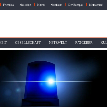
Friendica
Mastodon
Matrix
Mobilizon
Der Bachgau
Mitmachen!
HEIT
GESELLSCHAFT
NETZWELT
RATGEBER
KU