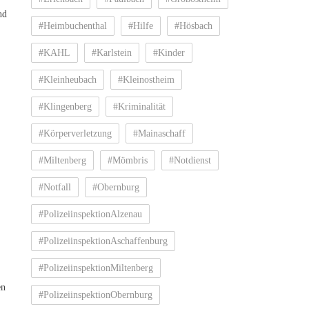
nd
#Heimbuchenthal
#Hilfe
#Hösbach
#KAHL
#Karlstein
#Kinder
#Kleinheubach
#Kleinostheim
#Klingenberg
#Kriminalität
#Körperverletzung
#Mainaschaff
#Miltenberg
#Mömbris
#Notdienst
#Notfall
#Obernburg
#PolizeiinspektionAlzenau
#PolizeiinspektionAschaffenburg
#PolizeiinspektionMiltenberg
en
#PolizeiinspektionObernburg