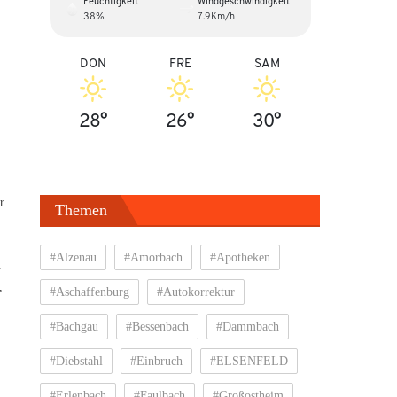
Feuchtigkeit
Windgeschwindigkeit
38%
7.9Km/h
DON
FRE
SAM
28°
26°
30°
r
Themen
#Alzenau
#Amorbach
#Apotheken
.
,
#Aschaffenburg
#Autokorrektur
.
#Bachgau
#Bessenbach
#Dammbach
#Diebstahl
#Einbruch
#ELSENFELD
#Erlenbach
#Faulbach
#Großostheim