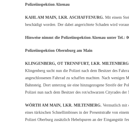
Polizeiinspektion Alzenau
KAHL AM MAIN, LKR. ASCHAFFENURG.
Mit einem Stei
beschädigt worden. Der dabei angerichtete Schaden wird voraus
Hinweise nimmt die Polizeiinspektion Alzenau unter Tel.: 0
Polizeiinspektion Obernburg am Main
KLINGENBERG, OT TRENNFURT, LKR. MILTENBERG
Klingenberg sucht nun die Polizei nach dem Besitzer des Fahr
angeschlossenen Fahrrad zu schaffen machten. Nach wenigen 
Bahnsteig. Dort unterzog sie eine hinzugezogene Streife der Po
Polizei nun nach dem Besitzer des rot/schwarzen Cityrades der
WÖRTH AM MAIN, LKR. MILTENBERG.
Vermutlich mit e
eines türkischen Schnellimbisses in der Presentstraße von ein
Polizei Oberburg zusätzlich Hebelspuren an der Eingangstür fes