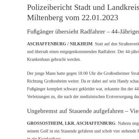
Polizeibericht Stadt und Landkre
Miltenberg vom 22.01.2023
Fußgänger übersieht Radfahrer – 44-Jährig
ASCHAFFENBURG / NILKHEIM
. Statt auf den Straßenver
und übersah einen entgegenkommenden Radfahrer. Der 44-jährig
Krankenhaus gebracht werden.
Der junge Mann hatte gegen 18:00 Uhr die Großostheimer Stra
Richtung Großostheim weiter. Da er dabei auf sein Handy sch
Fußgänger komplett schwarz gekleidet war, erkannte ihn der 44-
Verletzungen zu, die nach der medizinischen Erstversorgung d
Ungebremst auf Stauende aufgefahren – V
GROSSOSTHEIM, LKR. ASCHAFFENBURG
. Nahezu ung
seinem Golf in ein Stauende gefahren und schob vier stehende
in ein Krankenhaus.