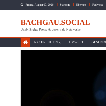
Skip
Freitag, August 07, 2026
Startseite
Über uns
Fediverse
to
content
BACHGAU.SOCIAL
Unabhängige Presse & dezentrale Netzwerke
NACHRICHTEN
UMWELT
GESUND