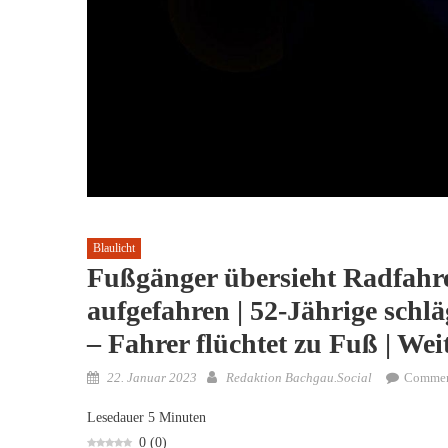
Blaulicht
Fußgänger übersieht Radfahre
aufgefahren | 52-Jährige schlä
– Fahrer flüchtet zu Fuß | We
Posted
Author
22. Januar 2023
Redaktion Bachgau.Social
Commen
on
Lesedauer
5
Minuten
0
(
0
)