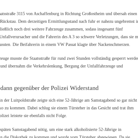
aatsstraße 3115 von Aschaffenburg in Richtung Großostheim und übersah einen
 Rückstau. Dem derzeitigen Ermittlungsstand nach fuhr er nahezu ungebremst i
hließlich noch drei weitere Fahrzeuge zusammen, sodass insgesamt fünf
Unfallverursacher und die Fahrerin des A 3 so schwere Verletzungen, dass sie m
ssten. Die Beifahrerin in einem VW Passat klagte über Nackenschmerzen.
uge musste die Staatsstraße für rund zwei Stunden vollständig gesperrt werde
 und übernahm die Verkehrslenkung, Bergung der Unfallfahrzeuge und
et dann gegenüber der Polizei Widerstand
 der Luitpoldstraße zeigte sich eine 52-Jährige am Samstagabend so gar nicht
sko zu kommen. Dabei schlug sie einem Türsteher in das Gesicht und trat ihm
ei leistete sie ebenfalls nicht Folge.
päten Samstagabend nötig, um eine stark alkoholisierte 52-Jährige in
 in die Diskothek zu kommen und wurde vom Türsteher abgewiesen. Da sie