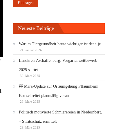
Neueste Beiträge
Warum Tiergesundheit heute wichtiger ist denn je
21. Januar 2026
n
Landkreis Aschaffenburg: Vorgartenwettbewerb
2025 startet
30. März 2025
🚧 März-Update zur Ortsumgehung Pflaumheim:
n
Bau schreitet planmäßig voran
29. März 2025
Politisch motivierte Schmierereien in Niedernberg
– Staatsschutz ermittelt
29. März 2025