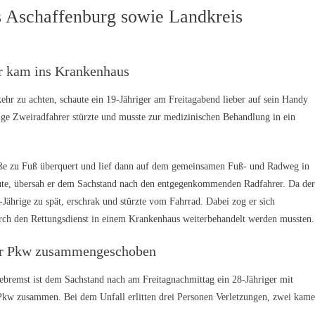
is Aschaffenburg sowie Landkreis
er kam ins Krankenhaus
kehr zu achten, schaute ein 19-Jähriger am Freitagabend lieber auf sein Handy
e Zweiradfahrer stürzte und musste zur medizinischen Behandlung in ein
ße zu Fuß überquert und lief dann auf dem gemeinsamen Fuß- und Radweg in
aute, übersah er dem Sachstand nach den entgegenkommenden Radfahrer. Da der
Jährige zu spät, erschrak und stürzte vom Fahrrad. Dabei zog er sich
urch den Rettungsdienst in einem Krankenhaus weiterbehandelt werden mussten.
ier Pkw zusammengeschoben
ebremst ist dem Sachstand nach am Freitagnachmittag ein 28-Jähriger mit
 Pkw zusammen. Bei dem Unfall erlitten drei Personen Verletzungen, zwei kam