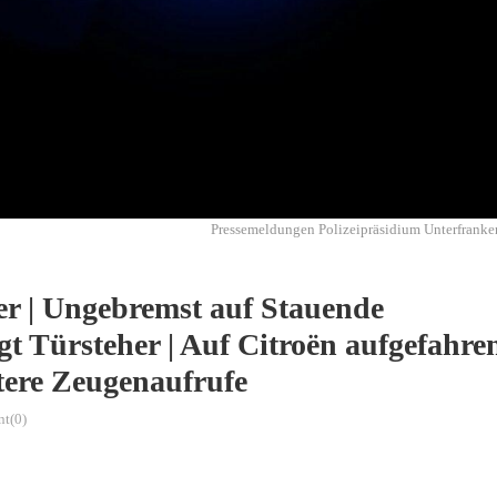
Pressemeldungen Polizeipräsidium Unterfranke
r | Ungebremst auf Stauende
gt Türsteher | Auf Citroën aufgefahre
itere Zeugenaufrufe
t(0)