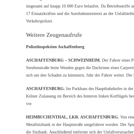
insgesamt auf knapp 10.000 Euro belaufen. Da Betriebsstoffe a
17 Einsatzkräften und die Autobahnmeisterei an der Unfallstell
Verkehrspolizei.
Weitere Zeugenaufrufe
Polizeiinspektion Aschaffenburg
ASCHAFFENBURG – SCHWEINHEIM.
Der Fahrer eines P
Steubenstraße beim Wenden gegen die Dachrinne eines Carports
sich um den Schaden zu kümmern, fuhr der Fahrer weiter. Die
ASCHAFFENBURG.
Im Parkhaus des Hauptbahnhofes in der 
Kölner Zulassung im Bereich des hinteren linken Kotflügels be
vor.
HEIMBUCHENTHAL, LKR. ASCHAFFENBURG.
Von eine
Metallsitzbank in der Hauptstraße umgefahren worden. Der Spu
die Sitzbank. Anschließend entfernte sich der Unfallverursach