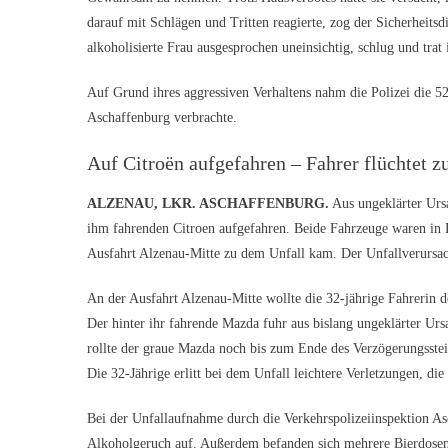
darauf mit Schlägen und Tritten reagierte, zog der Sicherheitsd
alkoholisierte Frau ausgesprochen uneinsichtig, schlug und trat 
Auf Grund ihres aggressiven Verhaltens nahm die Polizei die 52
Aschaffenburg verbrachte.
Auf Citroën aufgefahren – Fahrer flüchtet z
ALZENAU, LKR. ASCHAFFENBURG.
Aus ungeklärter Ursa
ihm fahrenden Citroen aufgefahren. Beide Fahrzeuge waren in F
Ausfahrt Alzenau-Mitte zu dem Unfall kam. Der Unfallverursac
An der Ausfahrt Alzenau-Mitte wollte die 32-jährige Fahrerin d
Der hinter ihr fahrende Mazda fuhr aus bislang ungeklärter Urs
rollte der graue Mazda noch bis zum Ende des Verzögerungsstei
Die 32-Jährige erlitt bei dem Unfall leichtere Verletzungen, d
Bei der Unfallaufnahme durch die Verkehrspolizeiinspektion A
Alkoholgeruch auf. Außerdem befanden sich mehrere Bierdosen