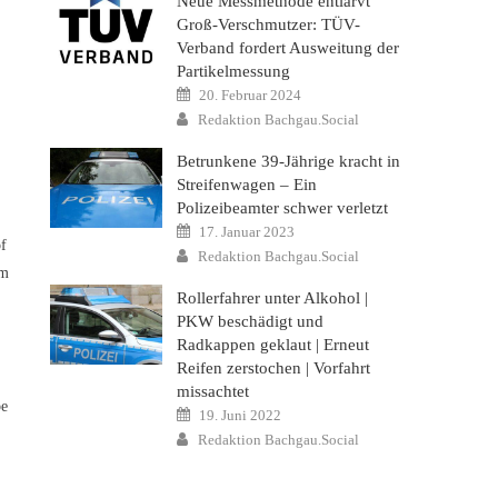
Neue Messmethode entlarvt
Groß-Verschmutzer: TÜV-
Verband fordert Ausweitung der
Partikelmessung
Posted
20. Februar 2024
on
Author
Redaktion Bachgau.Social
Betrunkene 39-Jährige kracht in
Streifenwagen – Ein
Polizeibeamter schwer verletzt
Posted
17. Januar 2023
on
f
Author
Redaktion Bachgau.Social
em
Rollerfahrer unter Alkohol |
PKW beschädigt und
Radkappen geklaut | Erneut
Reifen zerstochen | Vorfahrt
missachtet
be
Posted
19. Juni 2022
on
Author
Redaktion Bachgau.Social