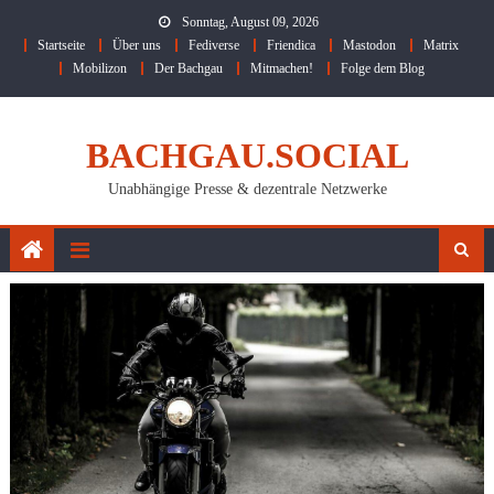
Skip
Sonntag, August 09, 2026
to
Startseite
Über uns
Fediverse
Friendica
Mastodon
Matrix
content
Mobilizon
Der Bachgau
Mitmachen!
Folge dem Blog
BACHGAU.SOCIAL
Unabhängige Presse & dezentrale Netzwerke