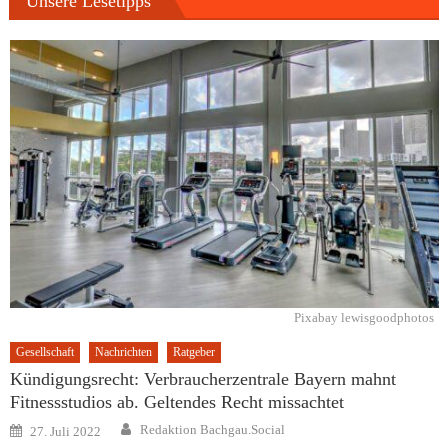
Unsere Lesetipps
Pixabay lewisgoodphotos
Gesellschaft
Nachrichten
Ratgeber
Kündigungsrecht: Verbraucherzentrale Bayern mahnt
Fitnessstudios ab. Geltendes Recht missachtet
Author
Posted
Redaktion Bachgau.Social
27. Juli 2022
on