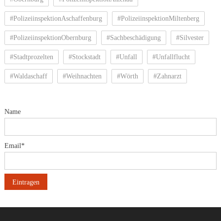
#PolizeiinspektionAschaffenburg
#PolizeiinspektionMiltenberg
#PolizeiinspektionObernburg
#Sachbeschädigung
#Silvester
#Stadtprozelten
#Stockstadt
#Unfall
#Unfallflucht
#Waldaschaff
#Weihnachten
#Wörth
#Zahnarzt
Name
Email*