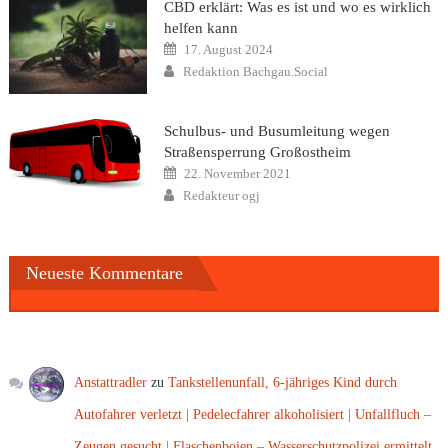
CBD erklärt: Was es ist und wo es wirklich
helfen kann
Posted
17. August 2024
on
Author
Redaktion Bachgau.Social
Schulbus- und Busumleitung wegen
Straßensperrung Großostheim
Posted
22. November 2021
on
Author
Redakteur ogj
Neueste Kommentare
Anstattradler
zu
Tankstellenunfall, 6-jähriges Kind durch
Autofahrer verletzt | Pedelecfahrer alkoholisiert | Unfallfluch –
Zeugen gesucht | Flaschenbojen – Wasserschutzpolizei ermittelt