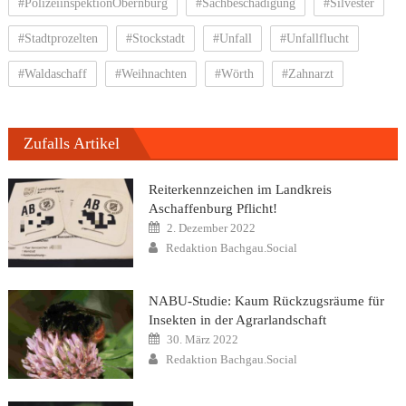
#PolizeiinspektionObernburg
#Sachbeschädigung
#Silvester
#Stadtprozelten
#Stockstadt
#Unfall
#Unfallflucht
#Waldaschaff
#Weihnachten
#Wörth
#Zahnarzt
Zufalls Artikel
Reiterkennzeichen im Landkreis
Aschaffenburg Pflicht!
Posted
2. Dezember 2022
on
Author
Redaktion Bachgau.Social
NABU-Studie: Kaum Rückzugsräume für
Insekten in der Agrarlandschaft
Posted
30. März 2022
on
Author
Redaktion Bachgau.Social