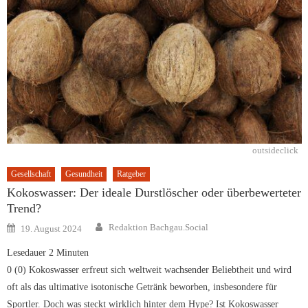
outsideclick
Gesellschaft
Gesundheit
Ratgeber
Kokoswasser: Der ideale Durstlöscher oder überbewerteter
Trend?
Author
Posted
Redaktion Bachgau.Social
19. August 2024
on
Lesedauer
2
Minuten
0 (0) Kokoswasser erfreut sich weltweit wachsender Beliebtheit und wird
oft als das ultimative isotonische Getränk beworben, insbesondere für
Sportler. Doch was steckt wirklich hinter dem Hype? Ist Kokoswasser