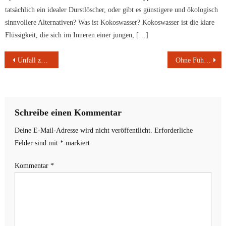
tatsächlich ein idealer Durstlöscher, oder gibt es günstigere und ökologisch
sinnvollere Alternativen? Was ist Kokoswasser? Kokoswasser ist die klare
Flüssigkeit, die sich im Inneren einer jungen, […]
Beitragsnavigation
Unfall zwischen Streifenwagen und Motorradfahrer – Zeugen gesucht
Ohne Führerschein | Fahrradfahrer schwer gestürzt | Unfallflucht
Schreibe einen Kommentar
Deine E-Mail-Adresse wird nicht veröffentlicht.
Erforderliche
Felder sind mit
*
markiert
Kommentar
*