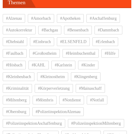
Themen
#Alzenau
#Amorbach
#Apotheken
#Aschaffenburg
#Autokorrektur
#Bachgau
#Bessenbach
#Dammbach
#Diebstahl
#Einbruch
#ELSENFELD
#Erlenbach
#Faulbach
#Großostheim
#Heimbuchenthal
#Hilfe
#Hösbach
#KAHL
#Karlstein
#Kinder
#Kleinheubach
#Kleinostheim
#Klingenberg
#Kriminalität
#Körperverletzung
#Mainaschaff
#Miltenberg
#Mömbris
#Notdienst
#Notfall
#Obernburg
#PolizeiinspektionAlzenau
#PolizeiinspektionAschaffenburg
#PolizeiinspektionMiltenberg