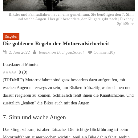
Bikder und Fahrradfahrer haben eins gemeinsam. Sie benötigen den 7. Sinn
und wache Augen. Hier gilt besonders, der Klügere gibt nach | Pixabay
SplitShire
Ratgeber
Die goldenen Regeln der Motorradsicherheit
Posted
Author
2. Juni 2022
Redaktion Bachgau.Social
Comment(0)
on
Lesedauer
3
Minuten
0
(
0
)
(TRD/MID) Motorradfahrer sind ganz besonders dazu aufgerufen, mit
wachen Augen unterwegs zu sein, um Risiken frühzeitig wahrnehmen und
darauf reagieren zu können. Schließlich fehlt ihnen die Knautschzone. Und
zusätzlich „lenken“ die Biker auch mit den Augen.
7. Sinn und wache Augen
Das klingt seltsam, ist aber Tatsache. Die richtige Blickführung ist beim
Motorradfahren ausgesprochen wichtig, weil ein Bike dahin fährt, wohin