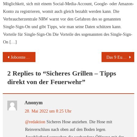
Möglichkeit, sich mit einem Social-Media-Account, Google- oder Amazon-
Konto zu registrieren, womit auch gleich bezahlt werden kann. Die
Verbraucherzentrale NRW warnt vor den Gefahren des so genannten
Single-Sign-On und gibt Tipps, wie man seine Daten schützen kann.
Vorteile für Single-Sign-On Die Vorteile des sogenannten des Single-Sign-
On […]
Beitragsnavigation
Jobcenter ab Juni für Geflüchtete aus der Ukraine zuständig
Das 9 Euro Ticket am Bayerischen Untermain mit der FAIRTIQ APP
2 Replies to “
Sicheres Grillen – Tipps
direkt von der Feuerwehr
”
Anonym
28. Mai 2022 um 8:25 Uhr
@redaktion
Sicheres Hose anziehen. Die Hose mit
Reisverschluss nach oben auf den Boden legen.