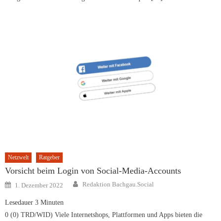
Netzwelt
Ratgeber
Vorsicht beim Login von Social-Media-Accounts
Author
Posted
Redaktion Bachgau.Social
1. Dezember 2022
on
Lesedauer
3
Minuten
0 (0) TRD/WID) Viele Internetshops, Plattformen und Apps bieten die