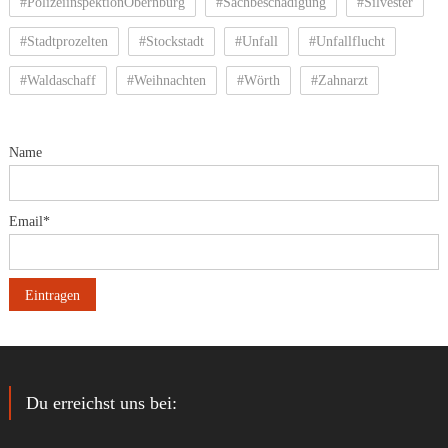
#PolizeiinspektionObernburg
#Sachbeschädigung
#Silvester
#Stadtprozelten
#Stockstadt
#Unfall
#Unfallflucht
#Waldaschaff
#Weihnachten
#Wörth
#Zahnarzt
Name
Email*
Du erreichst uns bei: