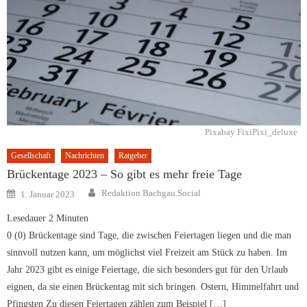
Pixabay FixiPixi_deluxe
Gesellschaft
Nachrichten
Ratgeber
Brückentage 2023 – So gibt es mehr freie Tage
Author
Posted
Redaktion Bachgau.Social
1. Januar 2023
on
Lesedauer
2
Minuten
0 (0) Brückentage sind Tage, die zwischen Feiertagen liegen und die man
sinnvoll nutzen kann, um möglichst viel Freizeit am Stück zu haben. Im
Jahr 2023 gibt es einige Feiertage, die sich besonders gut für den Urlaub
eignen, da sie einen Brückentag mit sich bringen. Ostern, Himmelfahrt und
Pfingsten Zu diesen Feiertagen zählen zum Beispiel […]