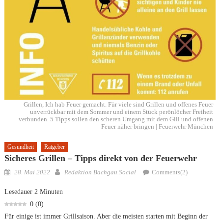
Grillen, Ich hab Feuer gemacht. Für viele sind Grillen und offenes Feuer
unverrückbar mit dem Sommer und einem Stück perönlöcher Freiheit
verbunden. 5 Tipps sollen den scheren Umgang mit dem Gill und offenen
Feuer näher bringen | Feuerwehr München
Gesundheit
Ratgeber
Sicheres Grillen – Tipps direkt von der Feuerwehr
Posted
Author
28. Mai 2022
Redaktion Bachgau.Social
Comments(2)
on
Lesedauer
2
Minuten
0
(
0
)
Für einige ist immer Grillsaison. Aber die meisten starten mit Beginn der