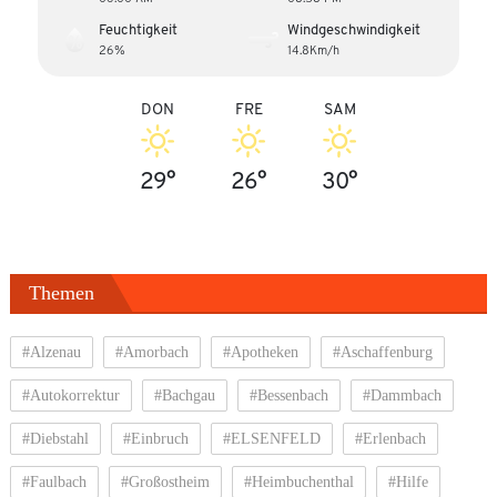
Feuchtigkeit
Windgeschwindigkeit
26%
14.8Km/h
DON
FRE
SAM
29°
26°
30°
Themen
#Alzenau
#Amorbach
#Apotheken
#Aschaffenburg
#Autokorrektur
#Bachgau
#Bessenbach
#Dammbach
#Diebstahl
#Einbruch
#ELSENFELD
#Erlenbach
#Faulbach
#Großostheim
#Heimbuchenthal
#Hilfe