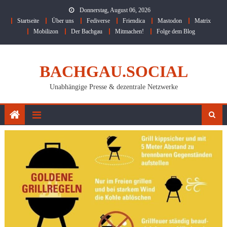
Skip
Donnerstag, August 06, 2026
to
Startseite
Über uns
Fediverse
Friendica
Mastodon
Matrix
content
Mobilizon
Der Bachgau
Mitmachen!
Folge dem Blog
BACHGAU.SOCIAL
Unabhängige Presse & dezentrale Netzwerke