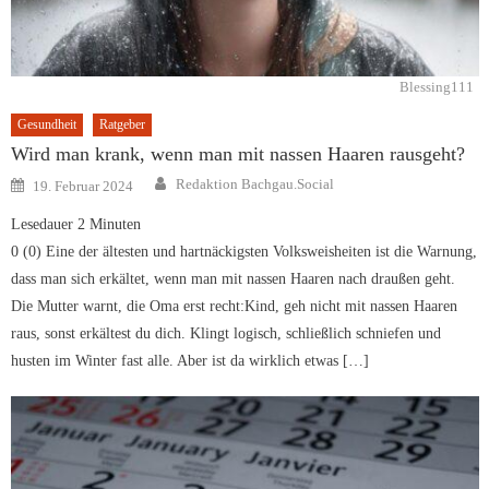
Blessing111
Gesundheit
Ratgeber
Wird man krank, wenn man mit nassen Haaren rausgeht?
Author
Posted
Redaktion Bachgau.Social
19. Februar 2024
on
Lesedauer
2
Minuten
0 (0) Eine der ältesten und hartnäckigsten Volksweisheiten ist die Warnung,
dass man sich erkältet, wenn man mit nassen Haaren nach draußen geht.
Die Mutter warnt, die Oma erst recht:Kind, geh nicht mit nassen Haaren
raus, sonst erkältest du dich. Klingt logisch, schließlich schniefen und
husten im Winter fast alle. Aber ist da wirklich etwas […]