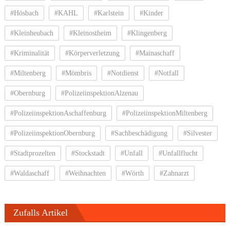
#Hösbach
#KAHL
#Karlstein
#Kinder
#Kleinheubach
#Kleinostheim
#Klingenberg
#Kriminalität
#Körperverletzung
#Mainaschaff
#Miltenberg
#Mömbris
#Notdienst
#Notfall
#Obernburg
#PolizeiinspektionAlzenau
#PolizeiinspektionAschaffenburg
#PolizeiinspektionMiltenberg
#PolizeiinspektionObernburg
#Sachbeschädigung
#Silvester
#Stadtprozelten
#Stockstadt
#Unfall
#Unfallflucht
#Waldaschaff
#Weihnachten
#Wörth
#Zahnarzt
Zufalls Artikel