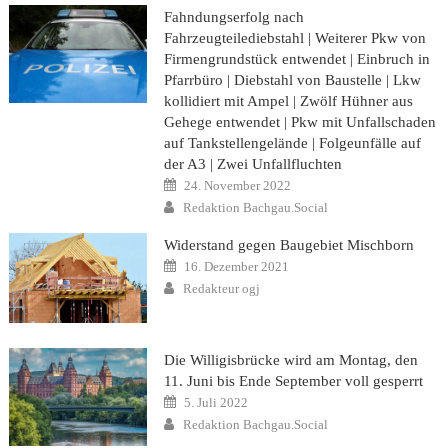
Fahndungserfolg nach
Fahrzeugteilediebstahl | Weiterer Pkw von
Firmengrundstück entwendet | Einbruch in
Pfarrbüro | Diebstahl von Baustelle | Lkw
kollidiert mit Ampel | Zwölf Hühner aus
Gehege entwendet | Pkw mit Unfallschaden
auf Tankstellengelände | Folgeunfälle auf
der A3 | Zwei Unfallfluchten
Posted
24. November 2022
on
Author
Redaktion Bachgau.Social
Widerstand gegen Baugebiet Mischborn
Posted
16. Dezember 2021
on
Author
Redakteur ogj
Die Willigisbrücke wird am Montag, den
11. Juni bis Ende September voll gesperrt
Posted
5. Juli 2022
on
Author
Redaktion Bachgau.Social