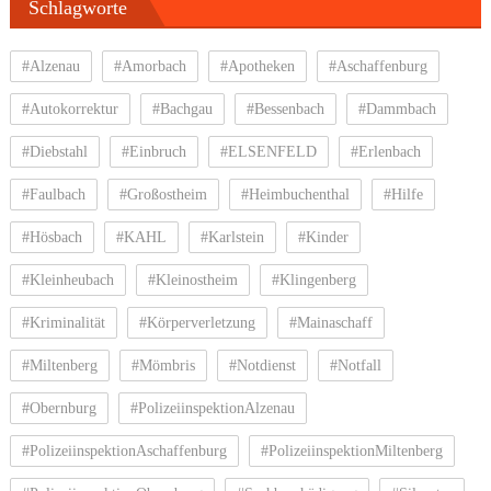
Schlagworte
#Alzenau
#Amorbach
#Apotheken
#Aschaffenburg
#Autokorrektur
#Bachgau
#Bessenbach
#Dammbach
#Diebstahl
#Einbruch
#ELSENFELD
#Erlenbach
#Faulbach
#Großostheim
#Heimbuchenthal
#Hilfe
#Hösbach
#KAHL
#Karlstein
#Kinder
#Kleinheubach
#Kleinostheim
#Klingenberg
#Kriminalität
#Körperverletzung
#Mainaschaff
#Miltenberg
#Mömbris
#Notdienst
#Notfall
#Obernburg
#PolizeiinspektionAlzenau
#PolizeiinspektionAschaffenburg
#PolizeiinspektionMiltenberg