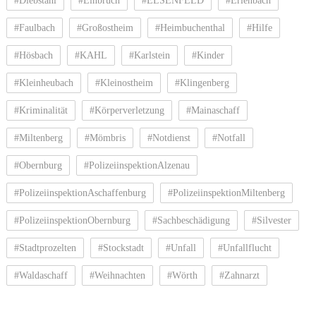
#Diebstahl
#Einbruch
#ELSENFELD
#Erlenbach
#Faulbach
#Großostheim
#Heimbuchenthal
#Hilfe
#Hösbach
#KAHL
#Karlstein
#Kinder
#Kleinheubach
#Kleinostheim
#Klingenberg
#Kriminalität
#Körperverletzung
#Mainaschaff
#Miltenberg
#Mömbris
#Notdienst
#Notfall
#Obernburg
#PolizeiinspektionAlzenau
#PolizeiinspektionAschaffenburg
#PolizeiinspektionMiltenberg
#PolizeiinspektionObernburg
#Sachbeschädigung
#Silvester
#Stadtprozelten
#Stockstadt
#Unfall
#Unfallflucht
#Waldaschaff
#Weihnachten
#Wörth
#Zahnarzt