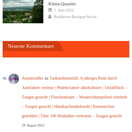
Klima-Quartier
Posted
7. Juni 2022
on
Author
Redaktion Bachgau.Social
Neueste Kommentare
Anstattradler
zu
Tankstellenunfall, 6-jähriges Kind durch
Autofahrer verletzt | Pedelecfahrer alkoholisiert | Unfallfluch –
Zeugen gesucht | Flaschenbojen – Wasserschutzpolizei ermittelt
– Zeugen gesucht | Handtaschendiebstahl | Kennzeichen
gestohlen | Über 100 Heuballen verbrannt – Zeugen gesucht
29. August 2022