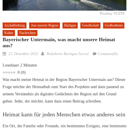
Pixabay VGTFF
Aschaffenburg
Aus unserer Region
Bachgau
Gesellschaft
Großostheim
Kultur
Nachrichten
Bayerischer Untermain, was macht unsere Heimat
aus?
Posted
Author
22. Dezember 2022
Redaktion Bachgau.Social
Comment(0)
on
Lesedauer
2
Minuten
0
(
0
)
Was macht meine Heimat in der Region Bayerischer Untermain aus? Dieser
Frage möchte der Heimathub zum Start des Projektes und dazu passend zu
seinem Verständnis als digitales Gedächtnis der Region auf den Grund
gehen. Jeder, der möchte, kann dazu einen Beitrag schreiben.
Heimat kann für jeden Menschen etwas anderes sein
Ein Ort, die Familie oder Freunde, ein bestimmtes Ereignis, eine bestimmte