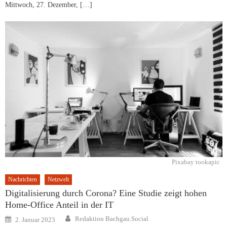
Mittwoch, 27. Dezember, […]
Pixabay tookapic
Nachrichten
Netzwelt
Digitalisierung durch Corona? Eine Studie zeigt hohen
Home-Office Anteil in der IT
Author
Posted
Redaktion Bachgau.Social
2. Januar 2023
on