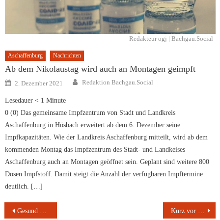
Redakteur ogj | Bachgau.Social
Aschaffenburg
Nachrichten
Ab dem Nikolaustag wird auch an Montagen geimpft
Author
Posted
Redaktion Bachgau.Social
2. Dezember 2021
on
Lesedauer
< 1
Minute
0 (0) Das gemeinsame Impfzentrum von Stadt und Landkreis
Aschaffenburg in Hösbach erweitert ab dem 6. Dezember seine
Impfkapazitäten. Wie der Landkreis Aschaffenburg mitteilt, wird ab dem
kommenden Montag das Impfzentrum des Stadt- und Landkeises
Aschaffenburg auch an Montagen geöffnet sein. Geplant sind weitere 800
Dosen Impfstoff. Damit steigt die Anzahl der verfügbaren Impftermine
deutlich. […]
Beitragsnavigation
Gesund oder schädlich – die weiße Haut von Zitrusfrüchten
Kurz vor Weihnachten und noch kein Geschenk? Was bei Gutscheinen zu beachten ist