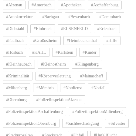
#Alzenau
#Amorbach
#Apotheken
#Aschaffenburg
#Autokorrektur
#Bachgau
#Bessenbach
#Dammbach
#Diebstahl
#Einbruch
#ELSENFELD
#Erlenbach
#Faulbach
#Großostheim
#Heimbuchenthal
#Hilfe
#Hösbach
#KAHL
#Karlstein
#Kinder
#Kleinheubach
#Kleinostheim
#Klingenberg
#Kriminalität
#Körperverletzung
#Mainaschaff
#Miltenberg
#Mömbris
#Notdienst
#Notfall
#Obernburg
#PolizeiinspektionAlzenau
#PolizeiinspektionAschaffenburg
#PolizeiinspektionMiltenberg
#PolizeiinspektionObernburg
#Sachbeschädigung
#Silvester
#Stadtprozelten
#Stockstadt
#Unfall
#Unfallflucht