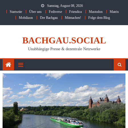
Skip
Samstag, August 08, 2026
to
Startseite
Über uns
Fediverse
Friendica
Mastodon
Matrix
content
Mobilizon
Der Bachgau
Mitmachen!
Folge dem Blog
BACHGAU.SOCIAL
Unabhängige Presse & dezentrale Netzwerke