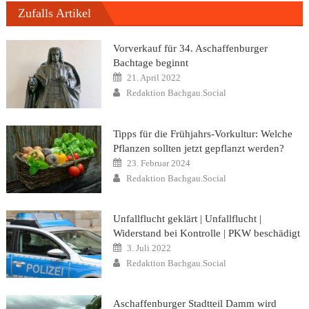
Zufalls Artikel
Vorverkauf für 34. Aschaffenburger
Bachtage beginnt
Posted
21. April 2022
on
Author
Redaktion Bachgau.Social
Tipps für die Frühjahrs-Vorkultur: Welche
Pflanzen sollten jetzt gepflanzt werden?
Posted
23. Februar 2024
on
Author
Redaktion Bachgau.Social
Unfallflucht geklärt | Unfallflucht |
Widerstand bei Kontrolle | PKW beschädigt
Posted
3. Juli 2022
on
Author
Redaktion Bachgau.Social
Aschaffenburger Stadtteil Damm wird