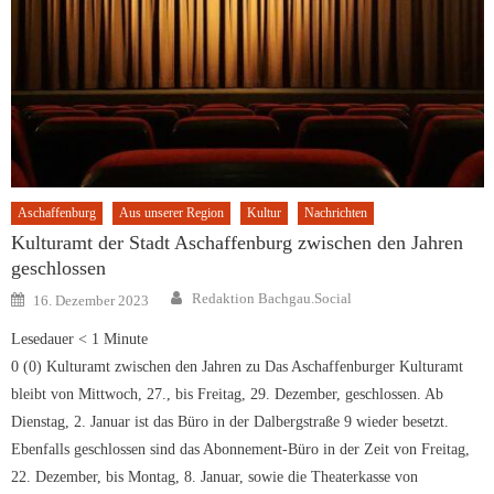
Aschaffenburg
Aus unserer Region
Kultur
Nachrichten
Kulturamt der Stadt Aschaffenburg zwischen den Jahren
geschlossen
Author
Posted
Redaktion Bachgau.Social
16. Dezember 2023
on
Lesedauer
< 1
Minute
0 (0) Kulturamt zwischen den Jahren zu Das Aschaffenburger Kulturamt
bleibt von Mittwoch, 27., bis Freitag, 29. Dezember, geschlossen. Ab
Dienstag, 2. Januar ist das Büro in der Dalbergstraße 9 wieder besetzt.
Ebenfalls geschlossen sind das Abonnement-Büro in der Zeit von Freitag,
22. Dezember, bis Montag, 8. Januar, sowie die Theaterkasse von