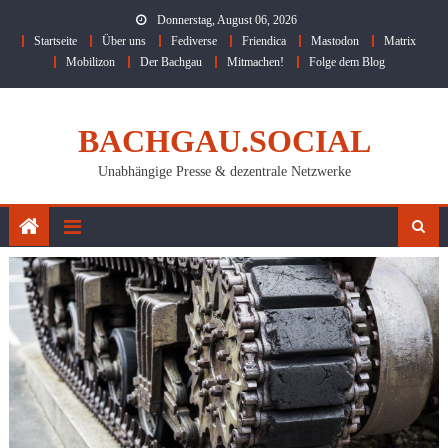
Skip
Donnerstag, August 06, 2026
to
Startseite
Über uns
Fediverse
Friendica
Mastodon
Matrix
content
Mobilizon
Der Bachgau
Mitmachen!
Folge dem Blog
BACHGAU.SOCIAL
Unabhängige Presse & dezentrale Netzwerke