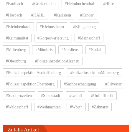
#Faulbach
#Großostheim
#Heimbuchenthal
#Hilfe
#Hösbach
#KAHL
#Karlstein
#Kinder
#Kleinheubach
#Kleinostheim
#Klingenberg
#Kriminalität
#Körperverletzung
#Mainaschaff
#Miltenberg
#Mömbris
#Notdienst
#Notfall
#Obernburg
#PolizeiinspektionAlzenau
#PolizeiinspektionAschaffenburg
#PolizeiinspektionMiltenberg
#PolizeiinspektionObernburg
#Sachbeschädigung
#Silvester
#Stadtprozelten
#Stockstadt
#Unfall
#Unfallflucht
#Waldaschaff
#Weihnachten
#Wörth
#Zahnarzt
Zufalls Artikel