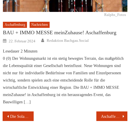
Ralphs_Fotos
Aschaffenburg
Nachrichten
BAU + IMMO MESSE meinZuhause! Aschaffenburg
Author
Posted
Redaktion Bachgau.Social
22. Februar 2024
on
Lesedauer
2
Minuten
0 (0) Der Wohnungsmarkt ist ein stetig bewegtes Terrain, das maßgeblich
die Lebensqualität einer Gesellschaft beeinflusst. Neue Wohnungen sind
nicht nur für individuelle Bedürfnisse von Familien und Einzelpersonen
wichtig, sondern spielen auch eine entscheidende Rolle für die
wirtschaftliche Entwicklung einer Region. Die BAU + IMMO MESSE
meinZuhause! in Aschaffenburg ist ein herausragendes Event, das
Bauwilligen […]
Beitragsnavigation
Die Solarinsel
Aschaffenburger Stadtgeschichte jetzt als App auf dem Smartphone