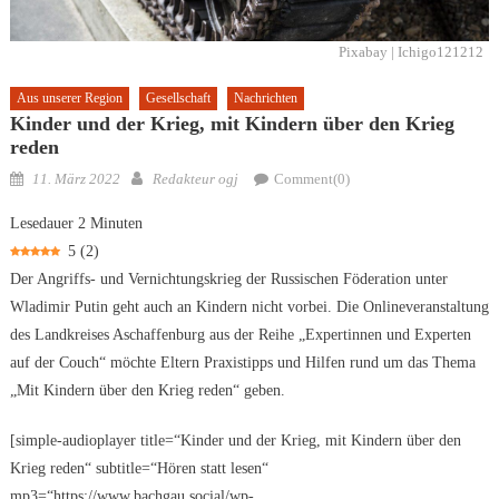
Pixabay | Ichigo121212
Aus unserer Region
Gesellschaft
Nachrichten
Kinder und der Krieg, mit Kindern über den Krieg
reden
Posted
Author
11. März 2022
Redakteur ogj
Comment(0)
on
Lesedauer
2
Minuten
5
(
2
)
Der Angriffs- und Vernichtungskrieg der Russischen Föderation unter
Wladimir Putin geht auch an Kindern nicht vorbei. Die Onlineveranstaltung
des Landkreises Aschaffenburg aus der Reihe „Expertinnen und Experten
auf der Couch“ möchte Eltern Praxistipps und Hilfen rund um das Thema
„Mit Kindern über den Krieg reden“ geben.
[simple-audioplayer title=“Kinder und der Krieg, mit Kindern über den
Krieg reden“ subtitle=“Hören statt lesen“
mp3=“https://www.bachgau.social/wp-