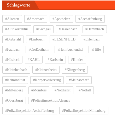
Schlagworte
#Alzenau
#Amorbach
#Apotheken
#Aschaffenburg
#Autokorrektur
#Bachgau
#Bessenbach
#Dammbach
#Diebstahl
#Einbruch
#ELSENFELD
#Erlenbach
#Faulbach
#Großostheim
#Heimbuchenthal
#Hilfe
#Hösbach
#KAHL
#Karlstein
#Kinder
#Kleinheubach
#Kleinostheim
#Klingenberg
#Kriminalität
#Körperverletzung
#Mainaschaff
#Miltenberg
#Mömbris
#Notdienst
#Notfall
#Obernburg
#PolizeiinspektionAlzenau
#PolizeiinspektionAschaffenburg
#PolizeiinspektionMiltenberg