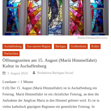
PublicDomainPictures
Aschaffenburg
Aus unserer Region
Bachgau
Großostheim
Kultur
Nachrichten
Öffnungszeiten am 15. August (Mariä Himmelfahrt)
Kultur in Aschaffenburg
Author
Posted
Redaktion Bachgau.Social
5. August 2024
on
Lesedauer
< 1
Minute
0 (0) Der 15. August (Mariä Himmelfahrt) ist in Aschaffenburg ein
Feiertag. Mariä Himmelfahrt ist ein christlicher Feiertag, an dem die
Aufnahme der Jungfrau Maria in den Himmel gefeiert wird. Es ist in
vielen katholisch geprägten Regionen ein gesetzlicher Feiertag. In