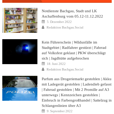
Notdienste Bachgau, Stadt und LK
Aschaffenburg vom 05.12-11.12.2022
Posted
5. Dezember 2022
on
Author
Redaktion Bachgau.Social
Kein Führerschein | Wildunfälle im
Stadtgebiet | Radfahrer gestürzt | Fahrrad
auf Volksfest geklaut | PKW überschlägt
sich | Jagdhütte aufgebrochen
Posted
18. Juni 2022
on
Author
Redaktion Bachgau.Social
Parfum aus Drogeriemarkt gestohlen | Akku
mit Ladegerät gestohlen | Ladendieb gefasst
| Fahrrad gestohlen | Mit 2 Promille auf A3
unterwegs | Kennzeichen gestohlen |
Einbruch in Farbengroßhandel | Sattelzug in
Schlangenlinien über A3
Posted
9. September 2022
on