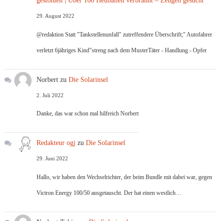
gestohlen | Über 100 Heuballen verbrannt – Zeugen gesucht
29. August 2022
@redaktion Statt "Tankstellenunfall" zutreffendere Überschrift;" Autofahrer
verletzt 6jähriges Kind"streng nach dem MusterTäter - Handlung - Opfer
Norbert
zu
Die Solarinsel
2. Juli 2022
Danke, das war schon mal hilfreich Norbert
Redakteur ogj
zu
Die Solarinsel
29. Juni 2022
Hallo, wir haben den Wechselrichter, der beim Bundle mit dabei war, gegen
Victron Energy 100/50 ausgetauscht. Der hat einen westlich…