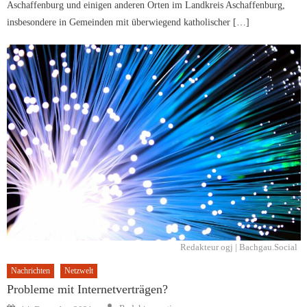
Aschaffenburg und einigen anderen Orten im Landkreis Aschaffenburg,
insbesondere in Gemeinden mit überwiegend katholischer […]
Redakteur ogj | Bachgau.Social
Nachrichten
Netzwelt
Probleme mit Internetverträgen?
Author
Posted