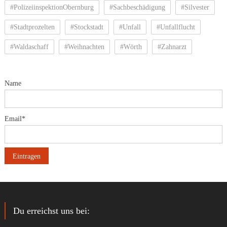
#PolizeiinspektionObernburg
#Sachbeschädigung
#Silvester
#Stadtprozelten
#Stockstadt
#Unfall
#Unfallflucht
#Waldaschaff
#Weihnachten
#Wörth
#Zahnarzt
Name
Email*
Du erreichst uns bei: