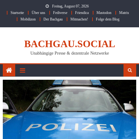
Skip
Freitag, August 07, 2026
to
Startseite
Über uns
Fediverse
Friendica
Mastodon
Matrix
content
Mobilizon
Der Bachgau
Mitmachen!
Folge dem Blog
BACHGAU.SOCIAL
Unabhängige Presse & dezentrale Netzwerke