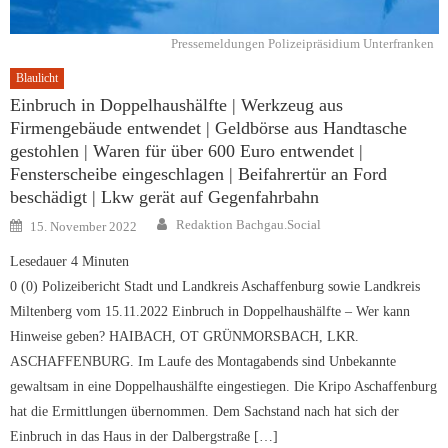
Pressemeldungen Polizeipräsidium Unterfranken
Blaulicht
Einbruch in Doppelhaushälfte | Werkzeug aus
Firmengebäude entwendet | Geldbörse aus Handtasche
gestohlen | Waren für über 600 Euro entwendet |
Fensterscheibe eingeschlagen | Beifahrertür an Ford
beschädigt | Lkw gerät auf Gegenfahrbahn
Author
Posted
Redaktion Bachgau.Social
15. November 2022
on
Lesedauer
4
Minuten
0 (0) Polizeibericht Stadt und Landkreis Aschaffenburg sowie Landkreis
Miltenberg vom 15.11.2022 Einbruch in Doppelhaushälfte – Wer kann
Hinweise geben? HAIBACH, OT GRÜNMORSBACH, LKR.
ASCHAFFENBURG. Im Laufe des Montagabends sind Unbekannte
gewaltsam in eine Doppelhaushälfte eingestiegen. Die Kripo Aschaffenburg
hat die Ermittlungen übernommen. Dem Sachstand nach hat sich der
Einbruch in das Haus in der Dalbergstraße […]