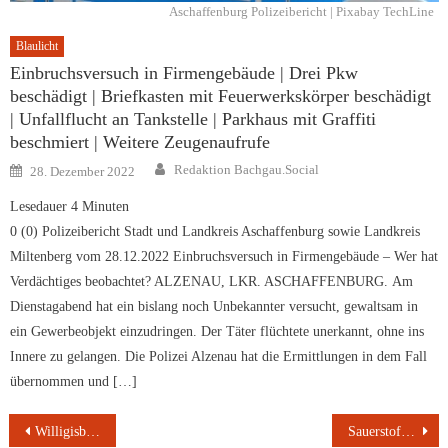
Aschaffenburg Polizeibericht | Pixabay TechLine
Blaulicht
Einbruchsversuch in Firmengebäude | Drei Pkw
beschädigt | Briefkasten mit Feuerwerkskörper beschädigt
| Unfallflucht an Tankstelle | Parkhaus mit Graffiti
beschmiert | Weitere Zeugenaufrufe
Author
Posted
Redaktion Bachgau.Social
28. Dezember 2022
on
Lesedauer
4
Minuten
0 (0) Polizeibericht Stadt und Landkreis Aschaffenburg sowie Landkreis
Miltenberg vom 28.12.2022 Einbruchsversuch in Firmengebäude – Wer hat
Verdächtiges beobachtet? ALZENAU, LKR. ASCHAFFENBURG. Am
Dienstagabend hat ein bislang noch Unbekannter versucht, gewaltsam in
ein Gewerbeobjekt einzudringen. Der Täter flüchtete unerkannt, ohne ins
Innere zu gelangen. Die Polizei Alzenau hat die Ermittlungen in dem Fall
übernommen und […]
Beitragsnavigation
Willigisbrücke in Aschaffenburg ab 12. September voll gesperrt
Sauerstoffanreicherung des Fasaneriesees durch die Feuerwehr Aschaffenburg