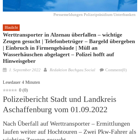
Pressemeldungen Polizeipräsidium Unterfranken
Blaulicht
Werttransporter in Alzenau überfallen – wichtige
Zeugen gesucht | Telefonbetrüger – Bargeld übergeben
| Einbruch in Firmengebäude | Müll an
Wasserhäuschen abgelagert – Polizei hofft auf
Hinweisgeber
Posted
Author
1. September 2022
Redaktion Bachgau.Social
Comment(0)
on
Lesedauer
4
Minuten
0
(
0
)
Polizeibericht Stadt und Landkreis
Aschaffenburg vom 01.09.2022
Nach Überfall auf Werttransporter – Ermittlungen
laufen weiter auf Hochtouren – Zwei Pkw-Fahrer als
wichtige Zeugen gesucht