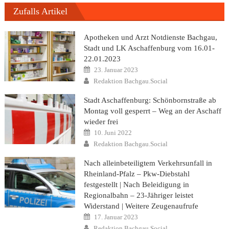
Zufalls Artikel
Apotheken und Arzt Notdienste Bachgau,
Stadt und LK Aschaffenburg vom 16.01-
22.01.2023
Posted
23. Januar 2023
on
Author
Redaktion Bachgau.Social
Stadt Aschaffenburg: Schönbornstraße ab
Montag voll gesperrt – Weg an der Aschaff
wieder frei
Posted
10. Juni 2022
on
Author
Redaktion Bachgau.Social
Nach alleinbeteiligtem Verkehrsunfall in
Rheinland-Pfalz – Pkw-Diebstahl
festgestellt | Nach Beleidigung in
Regionalbahn – 23-Jähriger leistet
Widerstand | Weitere Zeugenaufrufe
Posted
17. Januar 2023
on
Author
Redaktion Bachgau.Social