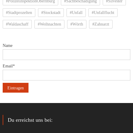
#PolizeiinspektionObernburg
#Sachbeschädigung
#Silvester
#Stadtprozelten
#Stockstadt
#Unfall
#Unfallflucht
#Waldaschaff
#Weihnachten
#Wörth
#Zahnarzt
Name
Email*
Du erreichst uns bei: