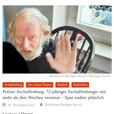
Redaktion Bachgau.Social | Bachgau.Social
Aschaffenburg
Aus unserer Region
Blaulicht
Nachrichten
Polizei Aschaffenburg: 72-jähriger Aschaffenburger seit
mehr als drei Wochen vermisst – Spur endete plötzlich
Author
Posted
Redaktion Bachgau.Social
21. November 2022
on
Lesedauer
2
Minuten