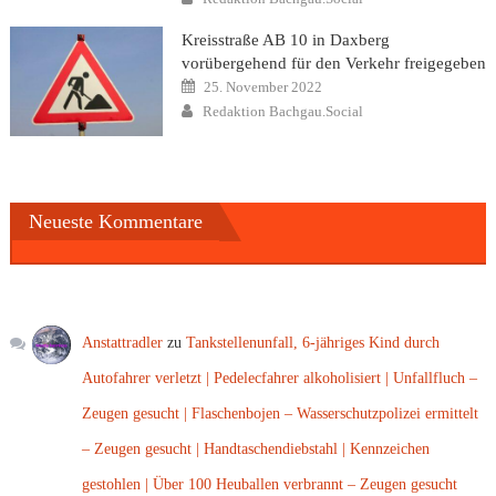
Kreisstraße AB 10 in Daxberg
vorübergehend für den Verkehr freigegeben
Posted
25. November 2022
on
Author
Redaktion Bachgau.Social
Neueste Kommentare
Anstattradler
zu
Tankstellenunfall, 6-jähriges Kind durch
Autofahrer verletzt | Pedelecfahrer alkoholisiert | Unfallfluch –
Zeugen gesucht | Flaschenbojen – Wasserschutzpolizei ermittelt
– Zeugen gesucht | Handtaschendiebstahl | Kennzeichen
gestohlen | Über 100 Heuballen verbrannt – Zeugen gesucht