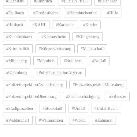
#Diebstahl
#Einbruch
#ELSENFELD
#Erlenbach
#Faulbach
#Großostheim
#Heimbuchenthal
#Hilfe
#Hösbach
#KAHL
#Karlstein
#Kinder
#Kleinheubach
#Kleinostheim
#Klingenberg
#Kriminalität
#Körperverletzung
#Mainaschaff
#Miltenberg
#Mömbris
#Notdienst
#Notfall
#Obernburg
#PolizeiinspektionAlzenau
#PolizeiinspektionAschaffenburg
#PolizeiinspektionMiltenberg
#PolizeiinspektionObernburg
#Sachbeschädigung
#Silvester
#Stadtprozelten
#Stockstadt
#Unfall
#Unfallflucht
#Waldaschaff
#Weihnachten
#Wörth
#Zahnarzt