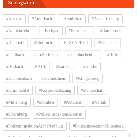
Schlagworte
#Alzenau
#Amorbach
#Apotheken
#Aschaffenburg
#Autokorrektur
#Bachgau
#Bessenbach
#Dammbach
#Diebstahl
#Einbruch
#ELSENFELD
#Erlenbach
#Faulbach
#Großostheim
#Heimbuchenthal
#Hilfe
#Hösbach
#KAHL
#Karlstein
#Kinder
#Kleinheubach
#Kleinostheim
#Klingenberg
#Kriminalität
#Körperverletzung
#Mainaschaff
#Miltenberg
#Mömbris
#Notdienst
#Notfall
#Obernburg
#PolizeiinspektionAlzenau
#PolizeiinspektionAschaffenburg
#PolizeiinspektionMiltenberg