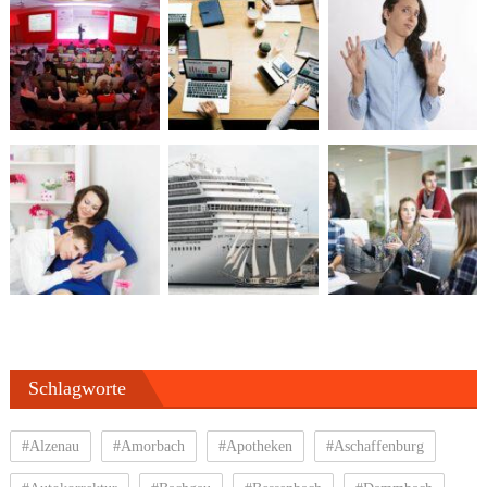
Schlagworte
#Alzenau
#Amorbach
#Apotheken
#Aschaffenburg