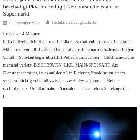
beschädigt Pkw mutwillig | Geldbörsendiebstahl in
Supermarkt
Author
Posted
Redaktion Bachgau.Social
8. Dezember 2022
on
Lesedauer
4
Minuten
0 (0) Polizeibericht Stadt und Landkreis Aschaffenburg sowie Landkreis
Miltenberg vom 08.12.2022 Bei Unfallaufnahme nach schadensträchtigem
Unfall – Sattelauflieger überfährt Polizeiwarnleuchten – Glücklicherweise
niemand verletzt BISCHBRUNN, LKR. MAIN-SPESSART. Am
Dienstagnachmittag ist es auf der A3 in Richtung Frankfurt zu einem
schadensträchtigen Unfall zwischen zwei Pkw gekommen. Bei der
nachfolgenden Unfallaufnahme übersah der Fahrer eines Sattelzugs die
[…]