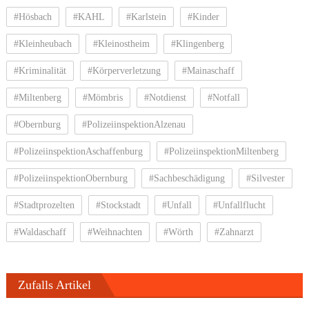
#Hösbach
#KAHL
#Karlstein
#Kinder
#Kleinheubach
#Kleinostheim
#Klingenberg
#Kriminalität
#Körperverletzung
#Mainaschaff
#Miltenberg
#Mömbris
#Notdienst
#Notfall
#Obernburg
#PolizeiinspektionAlzenau
#PolizeiinspektionAschaffenburg
#PolizeiinspektionMiltenberg
#PolizeiinspektionObernburg
#Sachbeschädigung
#Silvester
#Stadtprozelten
#Stockstadt
#Unfall
#Unfallflucht
#Waldaschaff
#Weihnachten
#Wörth
#Zahnarzt
Zufalls Artikel