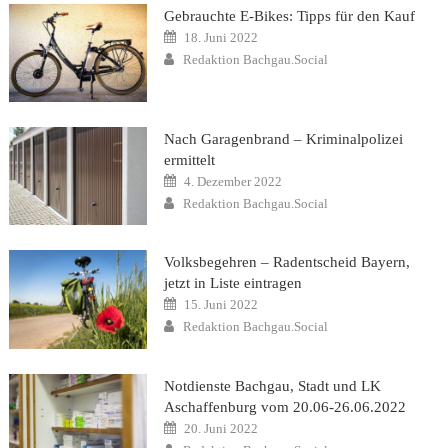
Gebrauchte E-Bikes: Tipps für den Kauf
Posted
18. Juni 2022
on
Author
Redaktion Bachgau.Social
Nach Garagenbrand – Kriminalpolizei
ermittelt
Posted
4. Dezember 2022
on
Author
Redaktion Bachgau.Social
Volksbegehren – Radentscheid Bayern,
jetzt in Liste eintragen
Posted
15. Juni 2022
on
Author
Redaktion Bachgau.Social
Notdienste Bachgau, Stadt und LK
Aschaffenburg vom 20.06-26.06.2022
Posted
20. Juni 2022
on
Author