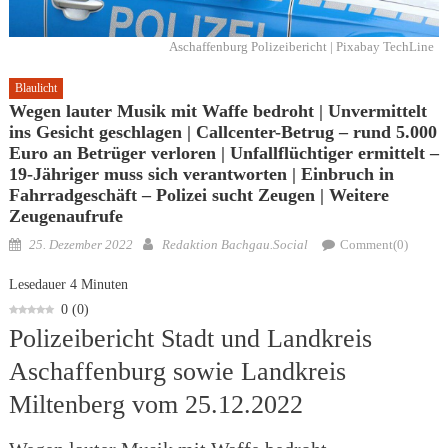
Aschaffenburg Polizeibericht | Pixabay TechLine
Blaulicht
Wegen lauter Musik mit Waffe bedroht | Unvermittelt
ins Gesicht geschlagen | Callcenter-Betrug – rund 5.000
Euro an Betrüger verloren | Unfallflüchtiger ermittelt –
19-Jähriger muss sich verantworten | Einbruch in
Fahrradgeschäft – Polizei sucht Zeugen | Weitere
Zeugenaufrufe
Posted
Author
25. Dezember 2022
Redaktion Bachgau.Social
Comment(0)
on
Lesedauer
4
Minuten
0
(
0
)
Polizeibericht Stadt und Landkreis
Aschaffenburg sowie Landkreis
Miltenberg vom 25.12.2022