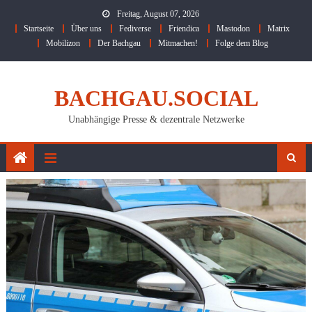
Skip
Freitag, August 07, 2026
to
Startseite
Über uns
Fediverse
Friendica
Mastodon
Matrix
content
Mobilizon
Der Bachgau
Mitmachen!
Folge dem Blog
BACHGAU.SOCIAL
Unabhängige Presse & dezentrale Netzwerke