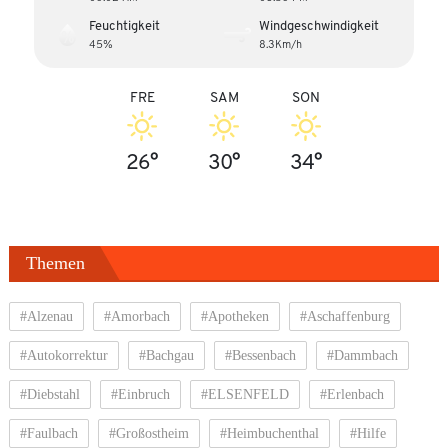
Feuchtigkeit
Windgeschwindigkeit
45%
8.3Km/h
FRE
SAM
SON
26°
30°
34°
Themen
#Alzenau
#Amorbach
#Apotheken
#Aschaffenburg
#Autokorrektur
#Bachgau
#Bessenbach
#Dammbach
#Diebstahl
#Einbruch
#ELSENFELD
#Erlenbach
#Faulbach
#Großostheim
#Heimbuchenthal
#Hilfe