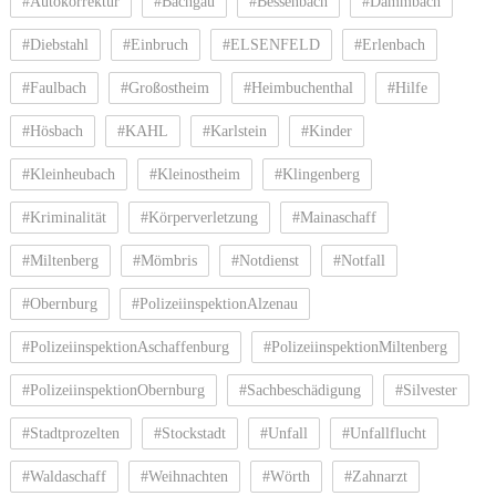
#Autokorrektur
#Bachgau
#Bessenbach
#Dammbach
#Diebstahl
#Einbruch
#ELSENFELD
#Erlenbach
#Faulbach
#Großostheim
#Heimbuchenthal
#Hilfe
#Hösbach
#KAHL
#Karlstein
#Kinder
#Kleinheubach
#Kleinostheim
#Klingenberg
#Kriminalität
#Körperverletzung
#Mainaschaff
#Miltenberg
#Mömbris
#Notdienst
#Notfall
#Obernburg
#PolizeiinspektionAlzenau
#PolizeiinspektionAschaffenburg
#PolizeiinspektionMiltenberg
#PolizeiinspektionObernburg
#Sachbeschädigung
#Silvester
#Stadtprozelten
#Stockstadt
#Unfall
#Unfallflucht
#Waldaschaff
#Weihnachten
#Wörth
#Zahnarzt