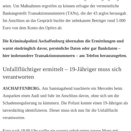
seien. Um Maßnahmen ergreifen zu können erfragte der vermeintliche
Bankangestellt Transaktionsnummern (TANs), die der 43 arglos herausgab.
Im Anschluss an das Gespräch buchte der unbekannte Betrüger rund 5.000
Euro von dem Konto des Opfers ab.
Die Kriminalpolizei Aschaffenburg übernahm die Ermittlungen und
warnt eindringlich davor, persönliche Daten oder gar Bankdaten –
hier insbesondere Transaktionsnummern – am Telefon herauszugeben.
Unfallflüchtiger ermittelt – 19-Jähriger muss sich
verantworten
ASCHAFFENBURG.
Am Samstagabend touchierte ein Mercedes beim
Ausparken einen Audi und fuhr im Anschluss davon, ohne sich um die
Schadensregulierung zu kümmern. Die Polizei konnte einen 19-Jährigen als
tatverdächtig identifizieren. Dieser muss sich nun für die Unfallflucht
verantworten.
Kurz nach 18:00 Uhr wollte ein vorerst unbekannter junger Mann mit