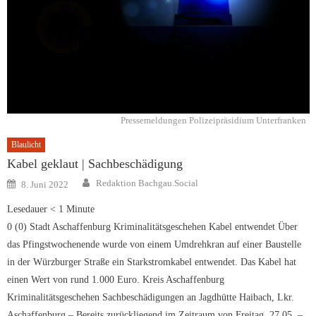
Pressemeldungen Polizeipräsidium Unterfranken
Blaulicht
Kabel geklaut | Sachbeschädigung
Author
Posted
Redaktion Bachgau.Social
8. Juni 2022
on
Lesedauer
< 1
Minute
0 (0) Stadt Aschaffenburg Kriminalitätsgeschehen Kabel entwendet Über
das Pfingstwochenende wurde von einem Umdrehkran auf einer Baustelle
in der Würzburger Straße ein Starkstromkabel entwendet. Das Kabel hat
einen Wert von rund 1.000 Euro. Kreis Aschaffenburg
Kriminalitätsgeschehen Sachbeschädigungen an Jagdhütte Haibach, Lkr.
Aschaffenburg – Bereits zurückliegend im Zeitraum von Freitag, 27.05. –