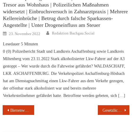
Tresor aus Wohnhaus | Polizeilichen Maßnahmen
widersetzt | Einbruchsversuch in Zahnarztpraxis | Mehrere
Kellereinbrüche | Betrug durch falsche Sparkassen-
Angestellte | Unter Drogeneinfluss am Steuer
Author
Posted
Redaktion Bachgau.Social
23. November 2022
on
Lesedauer
5
Minuten
0 (0) Polizeibericht Stadt und Landkreis Aschaffenburg sowie Landkreis
Miltenberg vom 23.11.2022 Stark alkoholisierter Lkw-Fahrer auf der A3
gestoppt – Wer wurde durch die Fahrweise gefährdet? WALDASCHAFF,
LKR. ASCHAFFENBURG. Die Verkehrspolizei Aschaffenburg-Hösbach
hat am Dienstagnachmittag einen Lkw-Fahrer aus dem Verkehr gezogen,
der offenbar stark alkoholisiert war und bereits mehrere
Verkehrsteilnehmer gefährdet hatte. Betroffene werden gebeten, sich […]
Beitragsnavigation
Bienenwachstücher – eine Alternative zur Folie?
Gesetzliche Krankenkasse können die Beiträge zum Jahreswechsel erhöhen. Vorsicht, ohne darüber per Post zu informieren!