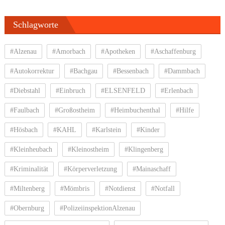
Schlagworte
#Alzenau
#Amorbach
#Apotheken
#Aschaffenburg
#Autokorrektur
#Bachgau
#Bessenbach
#Dammbach
#Diebstahl
#Einbruch
#ELSENFELD
#Erlenbach
#Faulbach
#Großostheim
#Heimbuchenthal
#Hilfe
#Hösbach
#KAHL
#Karlstein
#Kinder
#Kleinheubach
#Kleinostheim
#Klingenberg
#Kriminalität
#Körperverletzung
#Mainaschaff
#Miltenberg
#Mömbris
#Notdienst
#Notfall
#Obernburg
#PolizeiinspektionAlzenau