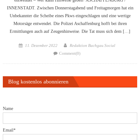
entwendet – Wer kann Hinweise geben? ASCHAFFENBURG /
INNENSTADT. Zwischen Donnerstagabend und Freitagmorgen hat ein
Unbekannter die Scheibe eines Pkws eingeschlagen und eine wertige
Motorsäge entwendet. Die Polizei Aschaffenburg hofft bei ihren
Ermittlungen auch auf Zeugenhinweise. Die Tat muss sich dem […]
Posted
Author
11. Dezember 2022
Redaktion Bachgau.Social
on
Comment(0)
Blog kostenlos abonnieren
Name
Email*