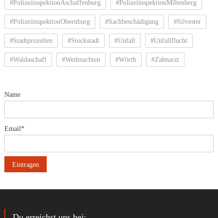
#PolizeiinspektionAschaffenburg
#PolizeiinspektionMiltenberg
#PolizeiinspektionObernburg
#Sachbeschädigung
#Silvester
#Stadtprozelten
#Stockstadt
#Unfall
#Unfallflucht
#Waldaschaff
#Weihnachten
#Wörth
#Zahnarzt
Name
Email*
Du erreichst uns bei: