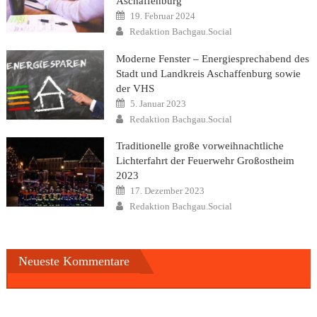
Aschaffenburg
Posted
19. Februar 2024
on
Author
Redaktion Bachgau.Social
Moderne Fenster – Energiesprechabend des
Stadt und Landkreis Aschaffenburg sowie
der VHS
Posted
5. Januar 2023
on
Author
Redaktion Bachgau.Social
Traditionelle große vorweihnachtliche
Lichterfahrt der Feuerwehr Großostheim
2023
Posted
17. Dezember 2023
on
Author
Redaktion Bachgau.Social
Neueste Kommentare