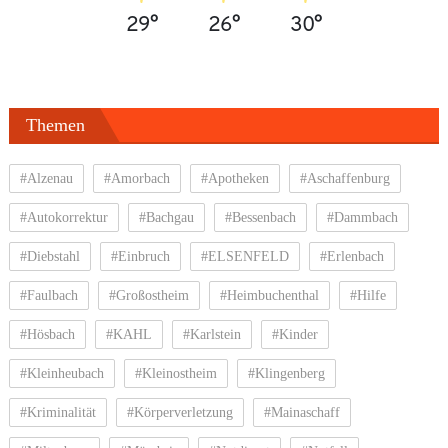
29°
26°
30°
Themen
#Alzenau
#Amorbach
#Apotheken
#Aschaffenburg
#Autokorrektur
#Bachgau
#Bessenbach
#Dammbach
#Diebstahl
#Einbruch
#ELSENFELD
#Erlenbach
#Faulbach
#Großostheim
#Heimbuchenthal
#Hilfe
#Hösbach
#KAHL
#Karlstein
#Kinder
#Kleinheubach
#Kleinostheim
#Klingenberg
#Kriminalität
#Körperverletzung
#Mainaschaff