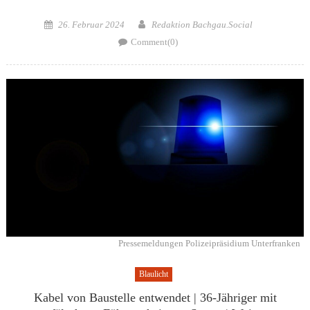
Posted
Author
26. Februar 2024
Redaktion Bachgau.Social
on
Comment(0)
Pressemeldungen Polizeipräsidium Unterfranken
Blaulicht
Kabel von Baustelle entwendet | 36-Jähriger mit