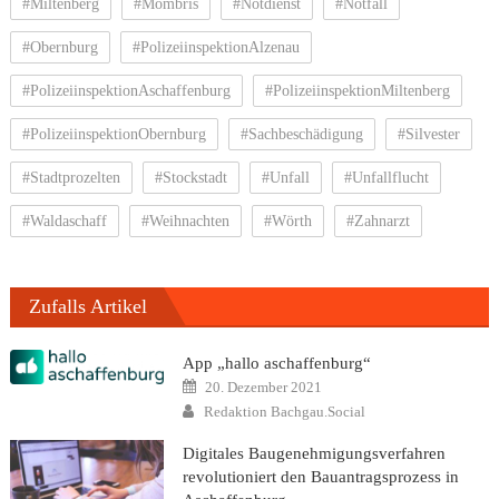
#Miltenberg
#Mömbris
#Notdienst
#Notfall
#Obernburg
#PolizeiinspektionAlzenau
#PolizeiinspektionAschaffenburg
#PolizeiinspektionMiltenberg
#PolizeiinspektionObernburg
#Sachbeschädigung
#Silvester
#Stadtprozelten
#Stockstadt
#Unfall
#Unfallflucht
#Waldaschaff
#Weihnachten
#Wörth
#Zahnarzt
Zufalls Artikel
App „hallo aschaffenburg“
Posted
20. Dezember 2021
on
Author
Redaktion Bachgau.Social
Digitales Baugenehmigungsverfahren
revolutioniert den Bauantragsprozess in