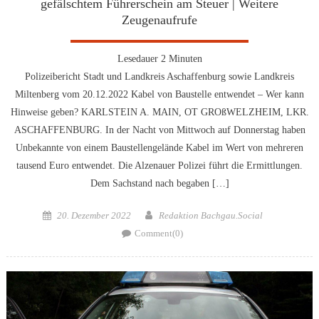
gefälschtem Führerschein am Steuer | Weitere
Zeugenaufrufe
Lesedauer
2
Minuten
Polizeibericht Stadt und Landkreis Aschaffenburg sowie Landkreis
Miltenberg vom 20.12.2022 Kabel von Baustelle entwendet – Wer kann
Hinweise geben? KARLSTEIN A. MAIN, OT GROßWELZHEIM, LKR.
ASCHAFFENBURG. In der Nacht von Mittwoch auf Donnerstag haben
Unbekannte von einem Baustellengelände Kabel im Wert von mehreren
tausend Euro entwendet. Die Alzenauer Polizei führt die Ermittlungen.
Dem Sachstand nach begaben […]
Posted
Author
20. Dezember 2022
Redaktion Bachgau.Social
on
Comment(0)