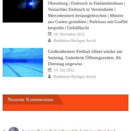
Obernburg | Einbruch in Einfamilienhaus |
Versuchter Einbruch in Vereinsheim |
Mercedesstern herausgebrochen | Minion
aus Garten gestohlen | Parkhaus mit Graffiti
besprüht | Unfallflucht
Posted
28. November 2022
on
Author
Redaktion Bachgau.Social
Großostheimer Freibad öffnet wieder am
Samstag. Geänderte Öffnungszeiten. Ab
Dienstag ungewiss
Posted
15. Juli 2022
on
Author
Redaktion Bachgau.Social
Neueste Kommentare