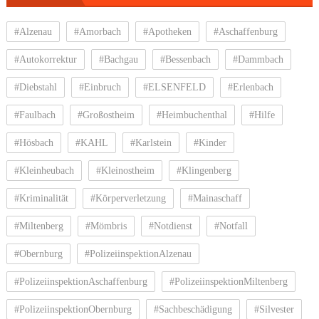
#Alzenau
#Amorbach
#Apotheken
#Aschaffenburg
#Autokorrektur
#Bachgau
#Bessenbach
#Dammbach
#Diebstahl
#Einbruch
#ELSENFELD
#Erlenbach
#Faulbach
#Großostheim
#Heimbuchenthal
#Hilfe
#Hösbach
#KAHL
#Karlstein
#Kinder
#Kleinheubach
#Kleinostheim
#Klingenberg
#Kriminalität
#Körperverletzung
#Mainaschaff
#Miltenberg
#Mömbris
#Notdienst
#Notfall
#Obernburg
#PolizeiinspektionAlzenau
#PolizeiinspektionAschaffenburg
#PolizeiinspektionMiltenberg
#PolizeiinspektionObernburg
#Sachbeschädigung
#Silvester