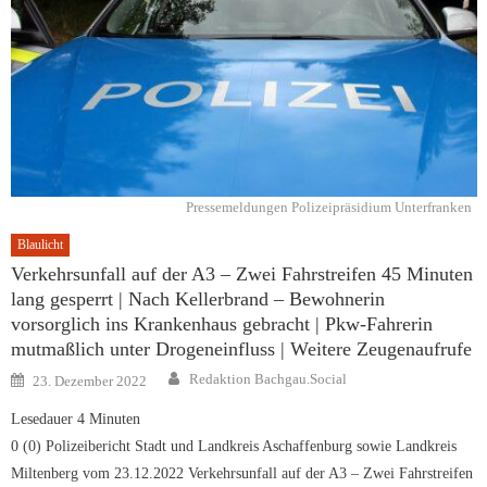
Pressemeldungen Polizeipräsidium Unterfranken
Blaulicht
Verkehrsunfall auf der A3 – Zwei Fahrstreifen 45 Minuten
lang gesperrt | Nach Kellerbrand – Bewohnerin
vorsorglich ins Krankenhaus gebracht | Pkw-Fahrerin
mutmaßlich unter Drogeneinfluss | Weitere Zeugenaufrufe
Author
Posted
Redaktion Bachgau.Social
23. Dezember 2022
on
Lesedauer
4
Minuten
0 (0) Polizeibericht Stadt und Landkreis Aschaffenburg sowie Landkreis
Miltenberg vom 23.12.2022 Verkehrsunfall auf der A3 – Zwei Fahrstreifen