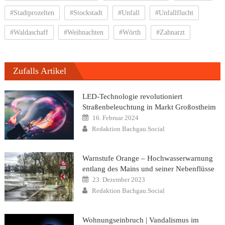
#Stadtprozelten
#Stockstadt
#Unfall
#Unfallflucht
#Waldaschaff
#Weihnachten
#Wörth
#Zahnarzt
Zufalls Artikel
LED-Technologie revolutioniert
Straßenbeleuchtung in Markt Großostheim
Posted
16. Februar 2024
on
Author
Redaktion Bachgau.Social
Warnstufe Orange – Hochwasserwarnung
entlang des Mains und seiner Nebenflüsse
Posted
23. Dezember 2023
on
Author
Redaktion Bachgau.Social
Wohnungseinbruch | Vandalismus im