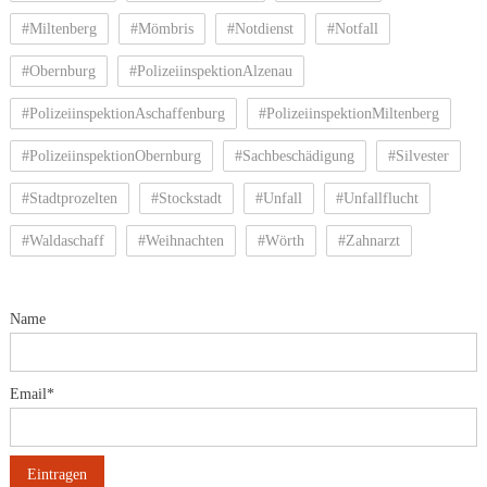
#Miltenberg
#Mömbris
#Notdienst
#Notfall
#Obernburg
#PolizeiinspektionAlzenau
#PolizeiinspektionAschaffenburg
#PolizeiinspektionMiltenberg
#PolizeiinspektionObernburg
#Sachbeschädigung
#Silvester
#Stadtprozelten
#Stockstadt
#Unfall
#Unfallflucht
#Waldaschaff
#Weihnachten
#Wörth
#Zahnarzt
Name
Email*