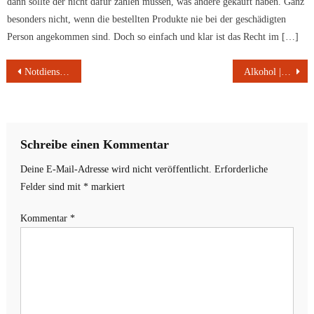
dann sollte der nicht dafür zahlen müssen, was andere gekauft haben. Ganz
besonders nicht, wenn die bestellten Produkte nie bei der geschädigten
Person angekommen sind. Doch so einfach und klar ist das Recht im […]
Beitragsnavigation
Notdienste Bachgau, Stadt und LK Aschaffenburg vom 08.06-12.06.2022
Alkohol | Sachschaden | Wildunfall | Diebstahl
Schreibe einen Kommentar
Deine E-Mail-Adresse wird nicht veröffentlicht.
Erforderliche
Felder sind mit
*
markiert
Kommentar
*