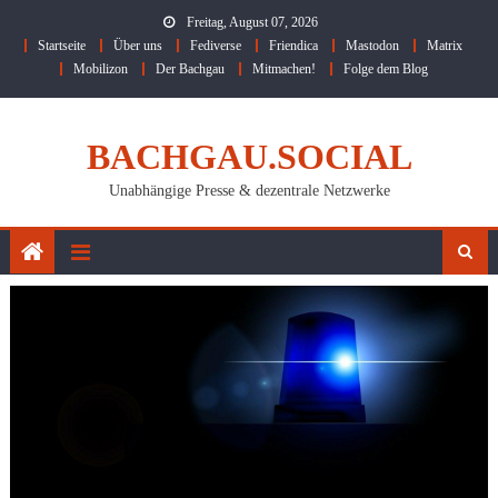
Skip
Freitag, August 07, 2026
to
Startseite
Über uns
Fediverse
Friendica
Mastodon
Matrix
content
Mobilizon
Der Bachgau
Mitmachen!
Folge dem Blog
BACHGAU.SOCIAL
Unabhängige Presse & dezentrale Netzwerke