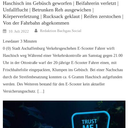
Haschisch ins Gebüsch geworfen | Beifahrerin verletzt |
Unfallflucht | Betrunken Reh ausgewichen |
Körperverletzung | Rucksack geklaut | Reifen zerstochen |
Von der Fahrbahn abgekommen
Author
Posted
Redaktion Bachgau.Social
10. Juli 2022
on
Lesedauer
3
Minuten
0 (0) Stadt Aschaffenburg Verkehrsgeschehen E-Scooter Fahrer wirft
Haschisch weg Während einer Verkehrskontrolle am Samstag gegen 21.00
Uhr in der Ottostraße warf der 20-jährige E-Scooter Fahrer einen, mit
Frischhaltefolie eingepackten, Klumpen ins Gebüsch. Bei einer Nachschau
durch die Streifenbesatzung konnten ca. 6 Gramm Haschisch aufgefunden
werden. Des Weiteren bestand für den E-Scooter kein aktueller
Versicherungsschutz. […]