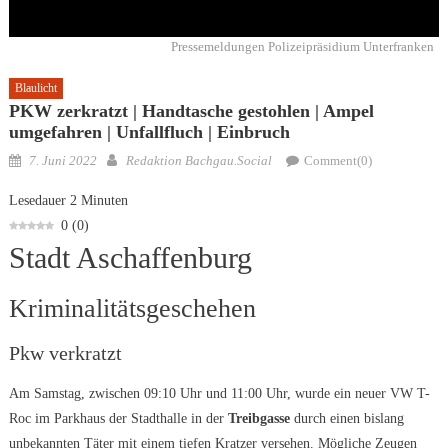
Pressemeldungen Polizeipräsidium Unterfranken
Blaulicht
PKW zerkratzt | Handtasche gestohlen | Ampel
umgefahren | Unfallfluch | Einbruch
Posted
Author
7. Juni 2022
Redaktion Bachgau.Social
Comment(0)
on
Lesedauer
2
Minuten
0
(
0
)
Stadt Aschaffenburg
Kriminalitätsgeschehen
Pkw verkratzt
Am Samstag, zwischen 09:10 Uhr und 11:00 Uhr, wurde ein neuer VW T-
Roc im Parkhaus der Stadthalle in der
Treibgasse
durch einen bislang
unbekannten Täter mit einem tiefen Kratzer versehen. Mögliche Zeugen