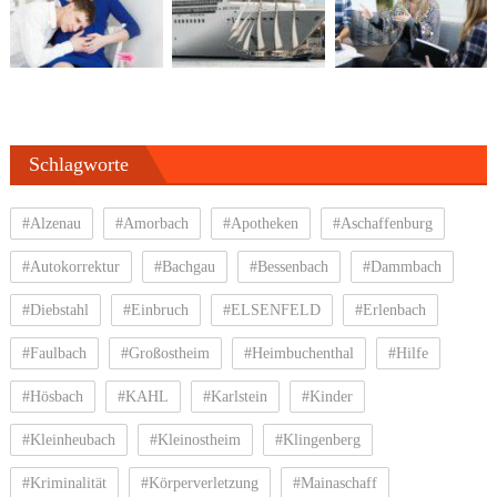
Schlagworte
#Alzenau
#Amorbach
#Apotheken
#Aschaffenburg
#Autokorrektur
#Bachgau
#Bessenbach
#Dammbach
#Diebstahl
#Einbruch
#ELSENFELD
#Erlenbach
#Faulbach
#Großostheim
#Heimbuchenthal
#Hilfe
#Hösbach
#KAHL
#Karlstein
#Kinder
#Kleinheubach
#Kleinostheim
#Klingenberg
#Kriminalität
#Körperverletzung
#Mainaschaff