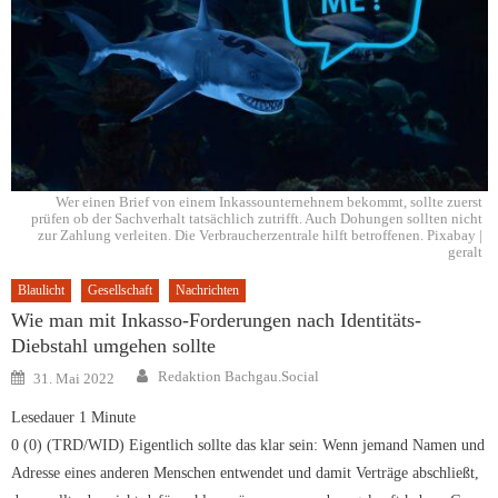
Wer einen Brief von einem Inkassounternehnem bekommt, sollte zuerst
prüfen ob der Sachverhalt tatsächlich zutrifft. Auch Dohungen sollten nicht
zur Zahlung verleiten. Die Verbraucherzentrale hilft betroffenen. Pixabay |
geralt
Blaulicht
Gesellschaft
Nachrichten
Wie man mit Inkasso-Forderungen nach Identitäts-
Diebstahl umgehen sollte
Author
Posted
Redaktion Bachgau.Social
31. Mai 2022
on
Lesedauer
1
Minute
0 (0) (TRD/WID) Eigentlich sollte das klar sein: Wenn jemand Namen und
Adresse eines anderen Menschen entwendet und damit Verträge abschließt,