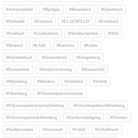
#Autokorrektur
#Bachgau
#Bessenbach
#Dammbach
#Diebstahl
#Einbruch
#ELSENFELD
#Erlenbach
#Faulbach
#Großostheim
#Heimbuchenthal
#Hilfe
#Hösbach
#KAHL
#Karlstein
#Kinder
#Kleinheubach
#Kleinostheim
#Klingenberg
#Kriminalität
#Körperverletzung
#Mainaschaff
#Miltenberg
#Mömbris
#Notdienst
#Notfall
#Obernburg
#PolizeiinspektionAlzenau
#PolizeiinspektionAschaffenburg
#PolizeiinspektionMiltenberg
#PolizeiinspektionObernburg
#Sachbeschädigung
#Silvester
#Stadtprozelten
#Stockstadt
#Unfall
#Unfallflucht