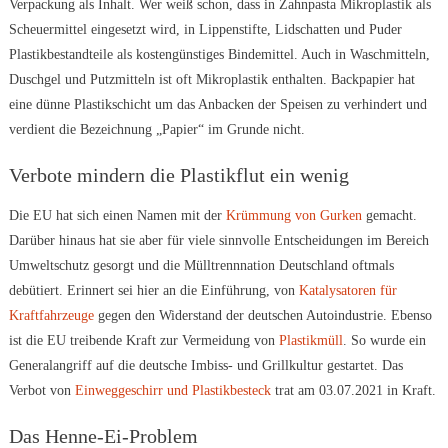
Verpackung als Inhalt. Wer weiß schon, dass in Zahnpasta Mikroplastik als
Scheuermittel eingesetzt wird, in Lippenstifte, Lidschatten und Puder
Plastikbestandteile als kostengünstiges Bindemittel. Auch in Waschmitteln,
Duschgel und Putzmitteln ist oft Mikroplastik enthalten. Backpapier hat
eine dünne Plastikschicht um das Anbacken der Speisen zu verhindert und
verdient die Bezeichnung „Papier“ im Grunde nicht.
Verbote mindern die Plastikflut ein wenig
Die EU hat sich einen Namen mit der
Krümmung von Gurken
gemacht.
Darüber hinaus hat sie aber für viele sinnvolle Entscheidungen im Bereich
Umweltschutz gesorgt und die Mülltrennnation Deutschland oftmals
debütiert. Erinnert sei hier an die Einführung, von
Katalysatoren für
Kraftfahrzeuge
gegen den Widerstand der deutschen Autoindustrie. Ebenso
ist die EU treibende Kraft zur Vermeidung von
Plastikmüll
. So wurde ein
Generalangriff auf die deutsche Imbiss- und Grillkultur gestartet. Das
Verbot von
Einweggeschirr und Plastikbesteck
trat am 03.07.2021 in Kraft.
Das Henne-Ei-Problem