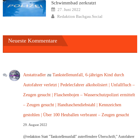
Schwimmbad zerkratzt
Posted
27. Juni 2022
on
Author
Redaktion Bachgau.Social
Neueste Kommentare
Anstattradler
zu
Tankstellenunfall, 6-jähriges Kind durch
Autofahrer verletzt | Pedelecfahrer alkoholisiert | Unfallfluch –
Zeugen gesucht | Flaschenbojen – Wasserschutzpolizei ermittelt
– Zeugen gesucht | Handtaschendiebstahl | Kennzeichen
gestohlen | Über 100 Heuballen verbrannt – Zeugen gesucht
29. August 2022
@redaktion Statt "Tankstellenunfall" zutreffendere Überschrift;" Autofahrer