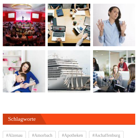
Schlagworte
#Alzenau
#Amorbach
#Apotheken
#Aschaffenburg