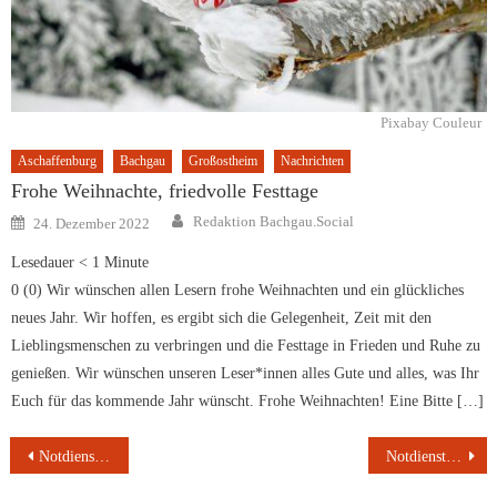
Pixabay Couleur
Aschaffenburg
Bachgau
Großostheim
Nachrichten
Frohe Weihnachte, friedvolle Festtage
Author
Posted
Redaktion Bachgau.Social
24. Dezember 2022
on
Lesedauer
< 1
Minute
0 (0) Wir wünschen allen Lesern frohe Weihnachten und ein glückliches
neues Jahr. Wir hoffen, es ergibt sich die Gelegenheit, Zeit mit den
Lieblingsmenschen zu verbringen und die Festtage in Frieden und Ruhe zu
genießen. Wir wünschen unseren Leser*innen alles Gute und alles, was Ihr
Euch für das kommende Jahr wünscht. Frohe Weihnachten! Eine Bitte […]
Beitragsnavigation
Notdienste Bachgau, Stadt und LK Aschaffenburg vom 09.01-15.01.2023
Notdienste Bachgau, Stadt und LK Aschaffenburg vom 16.01-22.01.2023