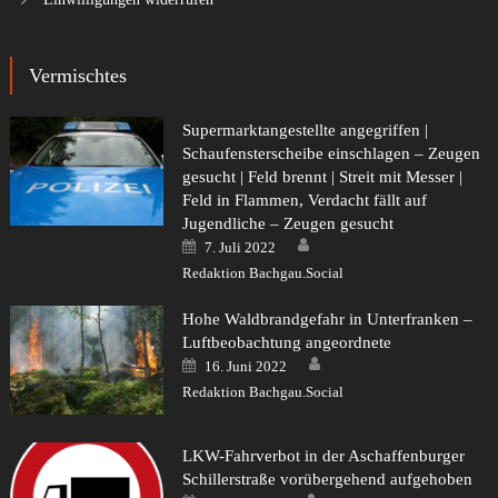
Vermischtes
Supermarktangestellte angegriffen |
Schaufensterscheibe einschlagen – Zeugen
gesucht | Feld brennt | Streit mit Messer |
Feld in Flammen, Verdacht fällt auf
Jugendliche – Zeugen gesucht
Author
Posted
7. Juli 2022
on
Redaktion Bachgau.Social
Hohe Waldbrandgefahr in Unterfranken –
Luftbeobachtung angeordnete
Author
Posted
16. Juni 2022
on
Redaktion Bachgau.Social
LKW-Fahrverbot in der Aschaffenburger
Schillerstraße vorübergehend aufgehoben
Author
Posted