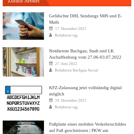
Zufalls Artikel
Gefälschte DHL Sendungs SMS und E-
Mails
Posted
17. Dezember 2021
on
Author
Redakteur ogj
Notdienste Bachgau, Stadt und LK
Aschaffenburg vom 27.06-03.07.2022
Posted
27. Juni 2022
on
Author
Redaktion Bachgau.Social
KFZ-Zulassung jetzt vollständig digital
möglich
Posted
19. Dezember 2021
on
Author
Redakteur ogj
Fußplatte eines mobilen Verkehrsschildes
auf Fuß geschmissen | PKW am