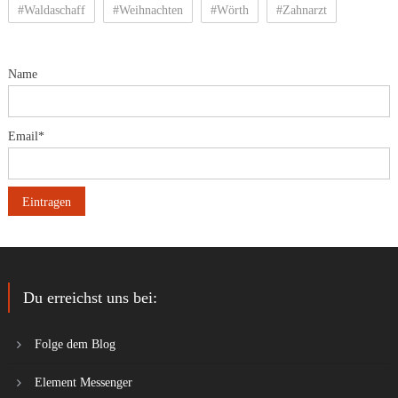
#Waldaschaff
#Weihnachten
#Wörth
#Zahnarzt
Name
Email*
Du erreichst uns bei:
Folge dem Blog
Element Messenger