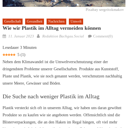
Pixabay sergeitokmakov
Gesellschaft
Gesundheit
Nachrichten
Umwelt
Wie wir Plastik im Alltag vermeiden können
Posted
Author
11. Januar 2023
Redaktion Bachgau.Social
Comment(0)
on
Lesedauer
3
Minuten
5
(
1
)
Neben dem Klimawandel ist die Umweltverschmutzung einer der
dringendsten Probleme unserer Gesellschaften. Produkte aus Kunststoff,
Plaste und Plastik, wie sie noch genannt werden, verschmutzen nachhaltig
unsere Meere, Gewässer und Böden.
Die Suche nach weniger Plastik im Alltag
Plastik versteckt sich oft in unserem Alltag, wir haben uns daran gewöhnt
Produkte so zu kaufen wie sie angeboten werden. Offensichtlich sind die
Blisterverpackungen, die an den Haken im Regal hängen, oft viel mehr