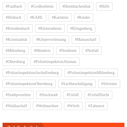
#Faulbach
#Großostheim
#Heimbuchenthal
#Hilfe
#Hösbach
#KAHL
#Karlstein
#Kinder
#Kleinheubach
#Kleinostheim
#Klingenberg
#Kriminalität
#Körperverletzung
#Mainaschaff
#Miltenberg
#Mömbris
#Notdienst
#Notfall
#Obernburg
#PolizeiinspektionAlzenau
#PolizeiinspektionAschaffenburg
#PolizeiinspektionMiltenberg
#PolizeiinspektionObernburg
#Sachbeschädigung
#Silvester
#Stadtprozelten
#Stockstadt
#Unfall
#Unfallflucht
#Waldaschaff
#Weihnachten
#Wörth
#Zahnarzt