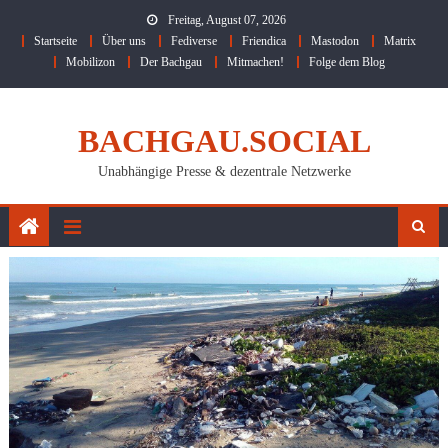
Skip
Freitag, August 07, 2026
to
Startseite
Über uns
Fediverse
Friendica
Mastodon
Matrix
content
Mobilizon
Der Bachgau
Mitmachen!
Folge dem Blog
BACHGAU.SOCIAL
Unabhängige Presse & dezentrale Netzwerke