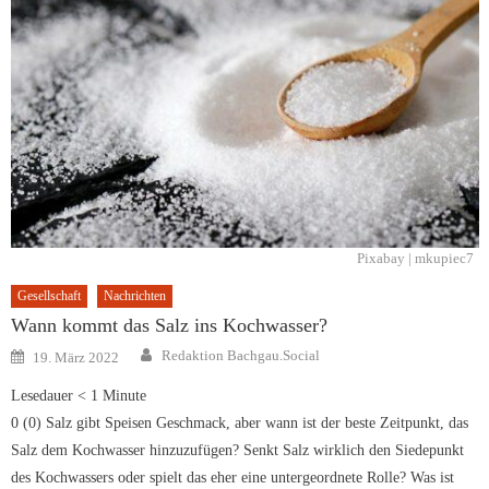
Pixabay | mkupiec7
Gesellschaft
Nachrichten
Wann kommt das Salz ins Kochwasser?
Author
Posted
Redaktion Bachgau.Social
19. März 2022
on
Lesedauer
< 1
Minute
0 (0) Salz gibt Speisen Geschmack, aber wann ist der beste Zeitpunkt, das
Salz dem Kochwasser hinzuzufügen? Senkt Salz wirklich den Siedepunkt
des Kochwassers oder spielt das eher eine untergeordnete Rolle? Was ist