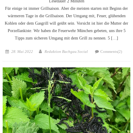
Lesedauer
2
Minuten
Für einige ist immer Grillsaison. Aber die meisten starten mit Beginn der
wärmeren Tage in die Grillsaison. Der Umgang mit, Feuer, glühenden
Kohlen oder dem Gasgrill will geübt sein. Vorsicht ist hier die Mutter der
Porzellankiste. Wir haben die Feuerwehr München gebeten, uns ihre 5
Tipps zum sicheren Umgang mit dem Grill zu nennen. 5 […]
Posted
Author
28. Mai 2022
Redaktion Bachgau.Social
Comments(2)
on