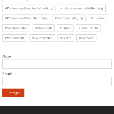
#PolizeiinspektionAschaffenburg
#PolizeiinspektionMiltenberg
#PolizeiinspektionObernburg
#Sachbeschädigung
#Silvester
#Stadtprozelten
#Stockstadt
#Unfall
#Unfallflucht
#Waldaschaff
#Weihnachten
#Wörth
#Zahnarzt
Name
Email*