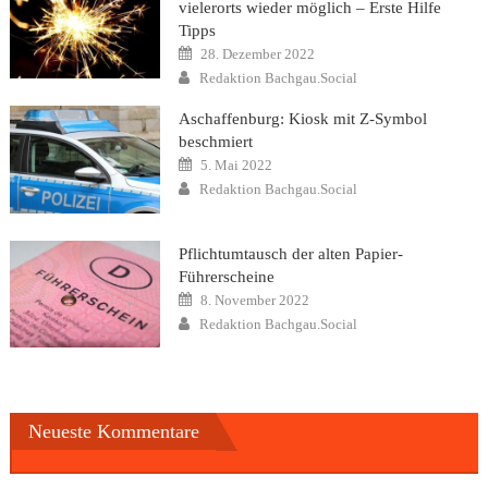
vielerorts wieder möglich – Erste Hilfe
Tipps
Posted
28. Dezember 2022
on
Author
Redaktion Bachgau.Social
Aschaffenburg: Kiosk mit Z-Symbol
beschmiert
Posted
5. Mai 2022
on
Author
Redaktion Bachgau.Social
Pflichtumtausch der alten Papier-
Führerscheine
Posted
8. November 2022
on
Author
Redaktion Bachgau.Social
Neueste Kommentare