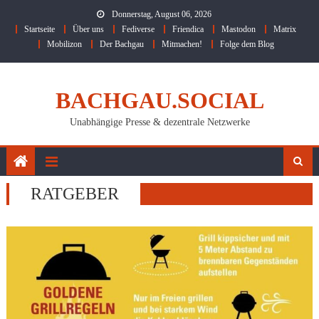
Skip
Donnerstag, August 06, 2026
to
Startseite
Über uns
Fediverse
Friendica
Mastodon
Matrix
content
Mobilizon
Der Bachgau
Mitmachen!
Folge dem Blog
BACHGAU.SOCIAL
Unabhängige Presse & dezentrale Netzwerke
RATGEBER