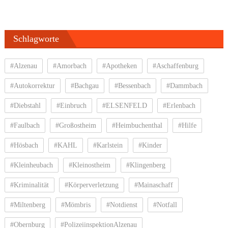
Schlagworte
#Alzenau
#Amorbach
#Apotheken
#Aschaffenburg
#Autokorrektur
#Bachgau
#Bessenbach
#Dammbach
#Diebstahl
#Einbruch
#ELSENFELD
#Erlenbach
#Faulbach
#Großostheim
#Heimbuchenthal
#Hilfe
#Hösbach
#KAHL
#Karlstein
#Kinder
#Kleinheubach
#Kleinostheim
#Klingenberg
#Kriminalität
#Körperverletzung
#Mainaschaff
#Miltenberg
#Mömbris
#Notdienst
#Notfall
#Obernburg
#PolizeiinspektionAlzenau