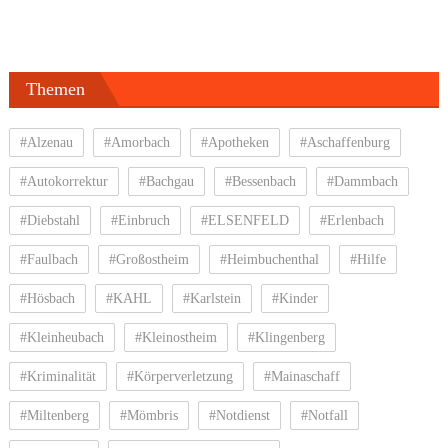
Themen
#Alzenau
#Amorbach
#Apotheken
#Aschaffenburg
#Autokorrektur
#Bachgau
#Bessenbach
#Dammbach
#Diebstahl
#Einbruch
#ELSENFELD
#Erlenbach
#Faulbach
#Großostheim
#Heimbuchenthal
#Hilfe
#Hösbach
#KAHL
#Karlstein
#Kinder
#Kleinheubach
#Kleinostheim
#Klingenberg
#Kriminalität
#Körperverletzung
#Mainaschaff
#Miltenberg
#Mömbris
#Notdienst
#Notfall