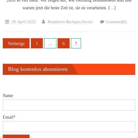
2020 so viel mehr. Wir zeigen auf, wie vielfältig Brennnesseln sind und
warum jetzt die beste Zeit ist, sie zu verarbeiten. […]
Posted
Author
28. April 2022
Redaktion Bachgau.Social
Comment(0)
on
Seitennummerierung
Vorherige
1
…
6
7
der
Beiträge
Blog kostenlos abonnieren
Name
Email*