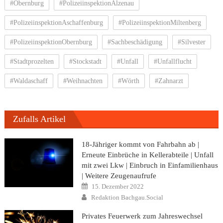
#Obernburg
#PolizeiinspektionAlzenau
#PolizeiinspektionAschaffenburg
#PolizeiinspektionMiltenberg
#PolizeiinspektionObernburg
#Sachbeschädigung
#Silvester
#Stadtprozelten
#Stockstadt
#Unfall
#Unfallflucht
#Waldaschaff
#Weihnachten
#Wörth
#Zahnarzt
Zufalls Artikel
18-Jähriger kommt von Fahrbahn ab |
Erneute Einbrüche in Kellerabteile | Unfall
mit zwei Lkw | Einbruch in Einfamilienhaus
| Weitere Zeugenaufrufe
Posted
15. Dezember 2022
on
Author
Redaktion Bachgau.Social
Privates Feuerwerk zum Jahreswechsel