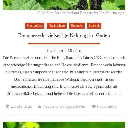
C. Siefken Brennnessel mit Raupen des Tagpfauenauges
Gesundheit
Nachrichten
Ratgeber
Umwelt
Brennnesseln vielseitige Nahrung im Garten
Lesedauer
2
Minuten
Die Brennnessel ist nur nicht die Heilpflanze des Jahres 2022, sondern auch
eine wichtige Nahrungspflanze und Kosmetikpflanze. Brennnesseln können
in Cremes, Haarshampoos oder anderen Pflegemitteln verarbeitet werden.
Dort entfalten sie ihre heilende Wirkung besonders gut. In der
menschlichen Ernährung sind Brennnessel als Tee, Spinat oder als
Brennsesselkäse bekannt und beliebt. Die Brennnessel ist nur nicht […]
Posted
Author
25. Mai 2022
Redaktion Bachgau.Social
Comment(0)
on