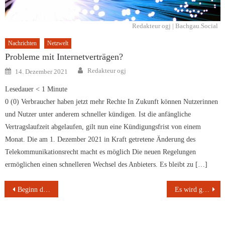
Redakteur ogj | Bachgau.Social
Nachrichten
Netzwelt
Probleme mit Internetverträgen?
Author
Posted
Redakteur ogj
14. Dezember 2021
on
Lesedauer
< 1
Minute
0 (0) Verbraucher haben jetzt mehr Rechte In Zukunft können Nutzerinnen
und Nutzer unter anderem schneller kündigen. Ist die anfängliche
Vertragslaufzeit abgelaufen, gilt nun eine Kündigungsfrist von einem
Monat. Die am 1. Dezember 2021 in Kraft getretene Änderung des
Telekommunikationsrecht macht es möglich Die neuen Regelungen
ermöglichen einen schnelleren Wechsel des Anbieters. Es bleibt zu […]
Beitragsnavigation
Beginn der Impfungen für Kinder von 5-11 Jahren
Es wird geblitzt und das ist gut so!