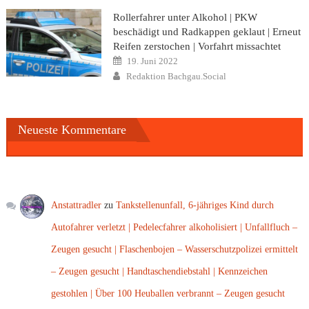
Rollerfahrer unter Alkohol | PKW
beschädigt und Radkappen geklaut | Erneut
Reifen zerstochen | Vorfahrt missachtet
Posted
19. Juni 2022
on
Author
Redaktion Bachgau.Social
Neueste Kommentare
Anstattradler
zu
Tankstellenunfall, 6-jähriges Kind durch
Autofahrer verletzt | Pedelecfahrer alkoholisiert | Unfallfluch –
Zeugen gesucht | Flaschenbojen – Wasserschutzpolizei ermittelt
– Zeugen gesucht | Handtaschendiebstahl | Kennzeichen
gestohlen | Über 100 Heuballen verbrannt – Zeugen gesucht