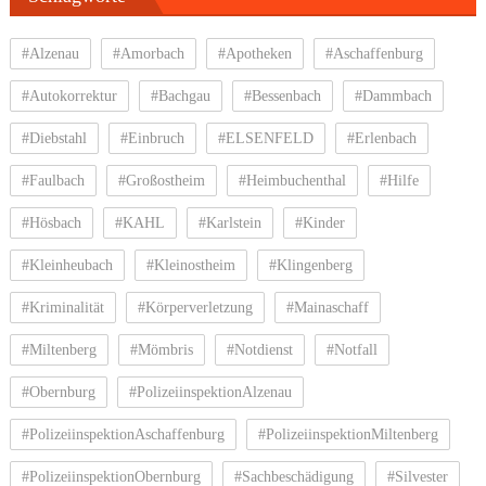
#Alzenau
#Amorbach
#Apotheken
#Aschaffenburg
#Autokorrektur
#Bachgau
#Bessenbach
#Dammbach
#Diebstahl
#Einbruch
#ELSENFELD
#Erlenbach
#Faulbach
#Großostheim
#Heimbuchenthal
#Hilfe
#Hösbach
#KAHL
#Karlstein
#Kinder
#Kleinheubach
#Kleinostheim
#Klingenberg
#Kriminalität
#Körperverletzung
#Mainaschaff
#Miltenberg
#Mömbris
#Notdienst
#Notfall
#Obernburg
#PolizeiinspektionAlzenau
#PolizeiinspektionAschaffenburg
#PolizeiinspektionMiltenberg
#PolizeiinspektionObernburg
#Sachbeschädigung
#Silvester