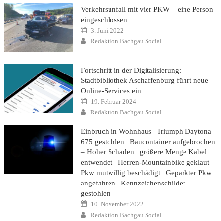
Verkehrsunfall mit vier PKW – eine Person
eingeschlossen
Posted
3. Juni 2022
on
Author
Redaktion Bachgau.Social
Fortschritt in der Digitalisierung:
Stadtbibliothek Aschaffenburg führt neue
Online-Services ein
Posted
19. Februar 2024
on
Author
Redaktion Bachgau.Social
Einbruch in Wohnhaus | Triumph Daytona
675 gestohlen | Baucontainer aufgebrochen
– Hoher Schaden | größere Menge Kabel
entwendet | Herren-Mountainbike geklaut |
Pkw mutwillig beschädigt | Geparkter Pkw
angefahren | Kennzeichenschilder
gestohlen
Posted
10. November 2022
on
Author
Redaktion Bachgau.Social