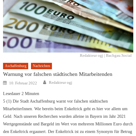
Redakteur ogj | Bachgau.Social
Aschaffenburg
Nachrichten
Warnung vor falschen städtischen Mitarbeitenden
Author
Posted
Redakteur ogj
10. Februar 2022
on
Lesedauer
2
Minuten
5 (1) Die Stadt Aschaffenburg warnt vor falschen städtischen
MitarbeiterInnen. Wie bereits beim Enkeltrick geht es hier vor allem um
Geld. Nach unseren Recherchen wurden alleine in Bayern im Jahr 2021
Wertgegenstände und Bargeld im Wert von mehreren Millionen Euro durch
den Enkeltrick ergaunert. Der Enkeltrick ist zu einem Synonym für Betrug