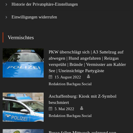
Historie der Privatsphäre-Einstellungen
Einwilligungen widerrufen
Vermischtes
PKW überschlägt sich | A3 Sattelzug auf
abwegen | Hund angefahren | Reizgas
versprüht | Brände | Vermisster am Kahler
See | Uneinsichtige Partygäste
Author
Posted
15. August 2022
on
Redaktion Bachgau.Social
Aschaffenburg: Kiosk mit Z-Symbol
beschmiert
Author
Posted
5. Mai 2022
on
Redaktion Bachgau.Social
Busse fallen Mittwoch aufgrund von