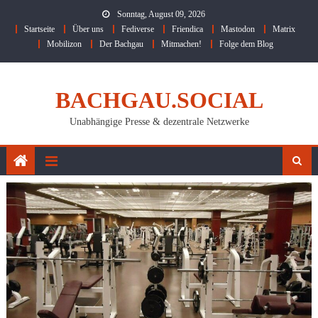
Skip
Sonntag, August 09, 2026
to
Startseite
Über uns
Fediverse
Friendica
Mastodon
Matrix
content
Mobilizon
Der Bachgau
Mitmachen!
Folge dem Blog
BACHGAU.SOCIAL
Unabhängige Presse & dezentrale Netzwerke