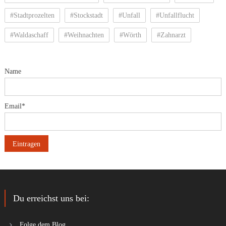
#Stadtprozelten
#Stockstadt
#Unfall
#Unfallflucht
#Waldaschaff
#Weihnachten
#Wörth
#Zahnarzt
Name
Email*
Du erreichst uns bei:
Folge dem Blog