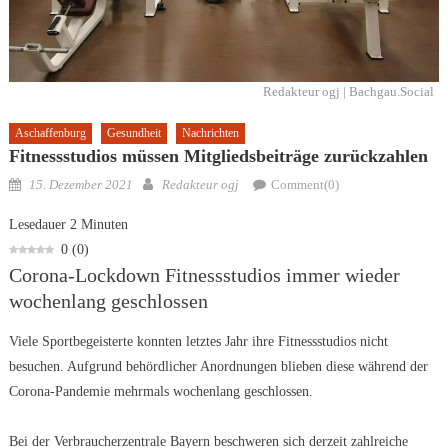
Redakteur ogj | Bachgau.Social
Aschaffenburg
Gesundheit
Nachrichten
Fitnessstudios müssen Mitgliedsbeiträge zurückzahlen
Posted
Author
15. Dezember 2021
Redakteur ogj
Comment(0)
on
Lesedauer
2
Minuten
0
(
0
)
Corona-Lockdown Fitnessstudios immer wieder
wochenlang geschlossen
Viele Sportbegeisterte konnten letztes Jahr ihre Fitnessstudios nicht
besuchen. Aufgrund behördlicher Anordnungen blieben diese während der
Corona-Pandemie mehrmals wochenlang geschlossen.
Bei der Verbraucherzentrale Bayern beschweren sich derzeit zahlreiche