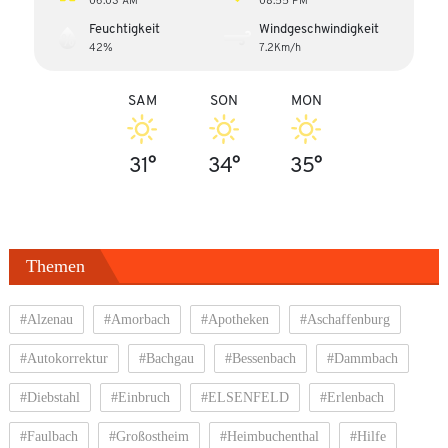
Feuchtigkeit
Windgeschwindigkeit
42%
7.2Km/h
SAM
SON
MON
31°
34°
35°
Themen
#Alzenau
#Amorbach
#Apotheken
#Aschaffenburg
#Autokorrektur
#Bachgau
#Bessenbach
#Dammbach
#Diebstahl
#Einbruch
#ELSENFELD
#Erlenbach
#Faulbach
#Großostheim
#Heimbuchenthal
#Hilfe