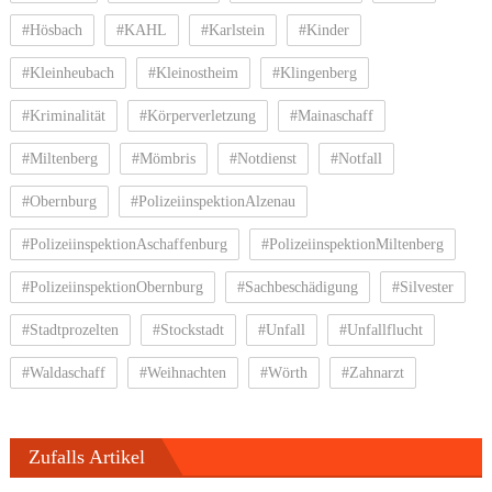
#Hösbach
#KAHL
#Karlstein
#Kinder
#Kleinheubach
#Kleinostheim
#Klingenberg
#Kriminalität
#Körperverletzung
#Mainaschaff
#Miltenberg
#Mömbris
#Notdienst
#Notfall
#Obernburg
#PolizeiinspektionAlzenau
#PolizeiinspektionAschaffenburg
#PolizeiinspektionMiltenberg
#PolizeiinspektionObernburg
#Sachbeschädigung
#Silvester
#Stadtprozelten
#Stockstadt
#Unfall
#Unfallflucht
#Waldaschaff
#Weihnachten
#Wörth
#Zahnarzt
Zufalls Artikel