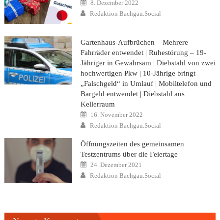
Posted
8. Dezember 2022
on
Author
Redaktion Bachgau.Social
Gartenhaus-Aufbrüchen – Mehrere
Fahrräder entwendet | Ruhestörung – 19-
Jähriger in Gewahrsam | Diebstahl von zwei
hochwertigen Pkw | 10-Jährige bringt
„Falschgeld“ in Umlauf | Mobiltelefon und
Bargeld entwendet | Diebstahl aus
Kellerraum
Posted
16. November 2022
on
Author
Redaktion Bachgau.Social
Öffnungszeiten des gemeinsamen
Testzentrums über die Feiertage
Posted
24. Dezember 2021
on
Author
Redaktion Bachgau.Social