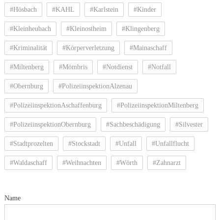
#Hösbach
#KAHL
#Karlstein
#Kinder
#Kleinheubach
#Kleinostheim
#Klingenberg
#Kriminalität
#Körperverletzung
#Mainaschaff
#Miltenberg
#Mömbris
#Notdienst
#Notfall
#Obernburg
#PolizeiinspektionAlzenau
#PolizeiinspektionAschaffenburg
#PolizeiinspektionMiltenberg
#PolizeiinspektionObernburg
#Sachbeschädigung
#Silvester
#Stadtprozelten
#Stockstadt
#Unfall
#Unfallflucht
#Waldaschaff
#Weihnachten
#Wörth
#Zahnarzt
Name