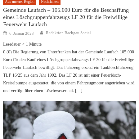
Aus unserer Region
Nachrichten
Gemeinde Laufach – 105.000 Euro für die Beschaffung
eines Löschgruppenfahrzeugs LF 20 für die Freiwillige
Feuerwehr Laufach
Author
Posted
Redaktion Bachgau.Social
6. Januar 2023
on
Lesedauer
< 1
Minute
0 (0) Die Regierung von Unterfranken hat der Gemeinde Laufach 105.000
Euro für den Kauf eines Löschgruppenfahrzeugs LF 20 für die Freiwillige
Feuerwehr Laufach bewilligt. Das Fahrzeug ersetzt ein Tanklöschfahrzeug
TLF 16/25 aus dem Jahr 1992. Das LF 20 ist mit einer Feuerlösch-
Kreiselpumpe ausgestattet, die von einem Fahrzeugmotor angetrieben wird,
und verfügt über einen Löschwassertank […]