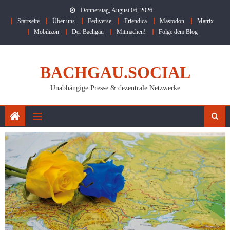
Skip
Donnerstag, August 06, 2026
to
Startseite
Über uns
Fediverse
Friendica
Mastodon
Matrix
content
Mobilizon
Der Bachgau
Mitmachen!
Folge dem Blog
BACHGAU.SOCIAL
Unabhängige Presse & dezentrale Netzwerke