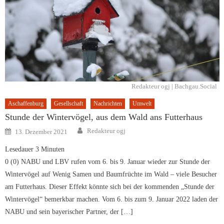
Redakteur ogj | Bachgau.Social
Aschaffenburg
Gesellschaft
Nachrichten
Umwelt
Stunde der Wintervögel, aus dem Wald ans Futterhaus
Author
Posted
Redakteur ogj
13. Dezember 2021
on
Lesedauer
3
Minuten
0 (0) NABU und LBV rufen vom 6. bis 9. Januar wieder zur Stunde der
Wintervögel auf Wenig Samen und Baumfrüchte im Wald – viele Besucher
am Futterhaus. Dieser Effekt könnte sich bei der kommenden „Stunde der
Wintervögel“ bemerkbar machen. Vom 6. bis zum 9. Januar 2022 laden der
NABU und sein bayerischer Partner, der […]