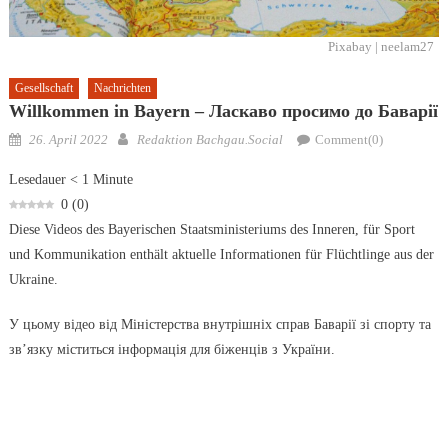
Pixabay | neelam27
Gesellschaft
Nachrichten
Willkommen in Bayern – Ласкаво просимо до Баварії
Posted
Author
26. April 2022
Redaktion Bachgau.Social
Comment(0)
on
Lesedauer
< 1
Minute
0
(
0
)
Diese Videos des Bayerischen Staatsministeriums des Inneren, für Sport
und Kommunikation enthält aktuelle Informationen für Flüchtlinge aus der
Ukraine.
У цьому відео від Міністерства внутрішніх справ Баварії зі спорту та
зв’язку міститься інформація для біженців з України.