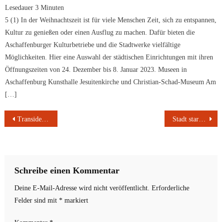
Lesedauer
3
Minuten
5 (1) In der Weihnachtszeit ist für viele Menschen Zeit, sich zu entspannen,
Kultur zu genießen oder einen Ausflug zu machen. Dafür bieten die
Aschaffenburger Kulturbetriebe und die Stadtwerke vielfältige
Möglichkeiten. Hier eine Auswahl der städtischen Einrichtungen mit ihren
Öffnungszeiten von 24. Dezember bis 8. Januar 2023. Museen in
Aschaffenburg Kunsthalle Jesuitenkirche und Christian-Schad-Museum Am
[…]
Beitragsnavigation
Transidentität bei Kindern und Jugendlichen – Ich bin anders! Bin ich anders?
Stadt startet Initiative für den Umweltverbund – Bus mit Informationen vorgestellt
Schreibe einen Kommentar
Deine E-Mail-Adresse wird nicht veröffentlicht.
Erforderliche
Felder sind mit
*
markiert