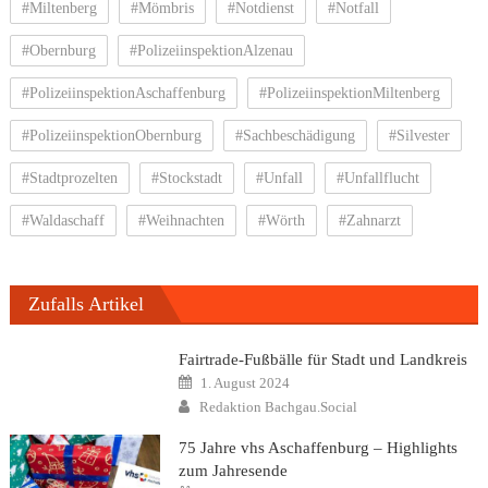
#Miltenberg
#Mömbris
#Notdienst
#Notfall
#Obernburg
#PolizeiinspektionAlzenau
#PolizeiinspektionAschaffenburg
#PolizeiinspektionMiltenberg
#PolizeiinspektionObernburg
#Sachbeschädigung
#Silvester
#Stadtprozelten
#Stockstadt
#Unfall
#Unfallflucht
#Waldaschaff
#Weihnachten
#Wörth
#Zahnarzt
Zufalls Artikel
Fairtrade-Fußbälle für Stadt und Landkreis
Posted
1. August 2024
on
Author
Redaktion Bachgau.Social
75 Jahre vhs Aschaffenburg – Highlights
zum Jahresende