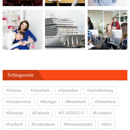
Schlagworte
#Alzenau
#Amorbach
#Apotheken
#Aschaffenburg
#Autokorrektur
#Bachgau
#Bessenbach
#Dammbach
#Diebstahl
#Einbruch
#ELSENFELD
#Erlenbach
#Faulbach
#Großostheim
#Heimbuchenthal
#Hilfe