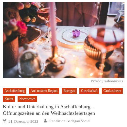
Pixabay kaboompics
Aschaffenburg
Aus unserer Region
Bachgau
Gesellschaft
Großostheim
Kultur
Nachrichten
Kultur und Unterhaltung in Aschaffenburg –
Öffnungszeiten an den Weihnachtsfeiertagen
Author
Posted
Redaktion Bachgau.Social
21. Dezember 2022
on