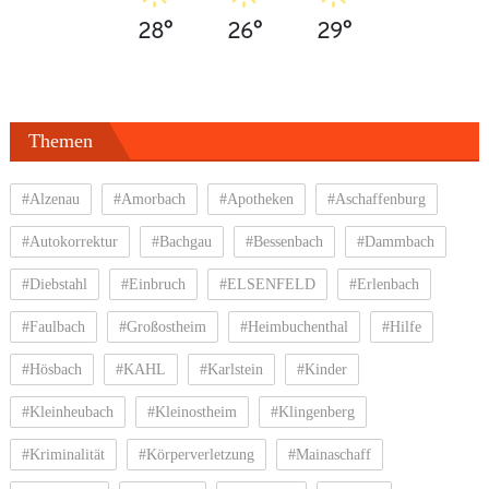
28°
26°
29°
Themen
#Alzenau
#Amorbach
#Apotheken
#Aschaffenburg
#Autokorrektur
#Bachgau
#Bessenbach
#Dammbach
#Diebstahl
#Einbruch
#ELSENFELD
#Erlenbach
#Faulbach
#Großostheim
#Heimbuchenthal
#Hilfe
#Hösbach
#KAHL
#Karlstein
#Kinder
#Kleinheubach
#Kleinostheim
#Klingenberg
#Kriminalität
#Körperverletzung
#Mainaschaff