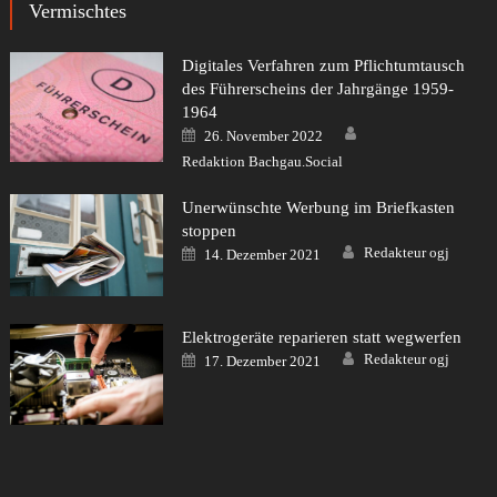
Vermischtes
Digitales Verfahren zum Pflichtumtausch
des Führerscheins der Jahrgänge 1959-
1964
Author
Posted
26. November 2022
on
Redaktion Bachgau.Social
Unerwünschte Werbung im Briefkasten
stoppen
Author
Posted
Redakteur ogj
14. Dezember 2021
on
Elektrogeräte reparieren statt wegwerfen
Author
Posted
Redakteur ogj
17. Dezember 2021
on