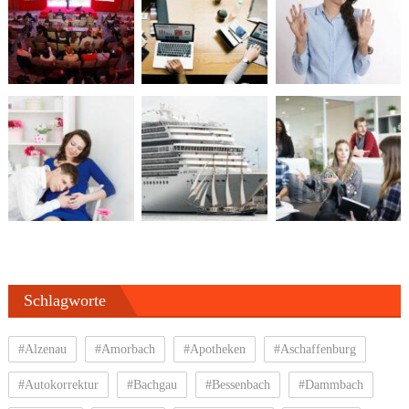
Schlagworte
#Alzenau
#Amorbach
#Apotheken
#Aschaffenburg
#Autokorrektur
#Bachgau
#Bessenbach
#Dammbach