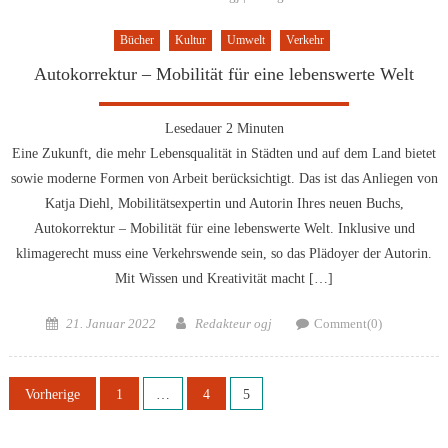
Bücher
Kultur
Umwelt
Verkehr
Autokorrektur – Mobilität für eine lebenswerte Welt
Lesedauer
2
Minuten
Eine Zukunft, die mehr Lebensqualität in Städten und auf dem Land bietet
sowie moderne Formen von Arbeit berücksichtigt. Das ist das Anliegen von
Katja Diehl, Mobilitätsexpertin und Autorin Ihres neuen Buchs,
Autokorrektur – Mobilität für eine lebenswerte Welt. Inklusive und
klimagerecht muss eine Verkehrswende sein, so das Plädoyer der Autorin.
Mit Wissen und Kreativität macht […]
Posted
Author
21. Januar 2022
Redakteur ogj
Comment(0)
on
Seitennummerierung
Vorherige
1
…
4
5
der