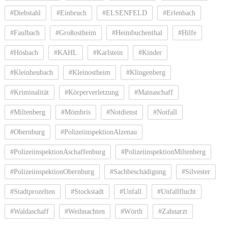
#Diebstahl
#Einbruch
#ELSENFELD
#Erlenbach
#Faulbach
#Großostheim
#Heimbuchenthal
#Hilfe
#Hösbach
#KAHL
#Karlstein
#Kinder
#Kleinheubach
#Kleinostheim
#Klingenberg
#Kriminalität
#Körperverletzung
#Mainaschaff
#Miltenberg
#Mömbris
#Notdienst
#Notfall
#Obernburg
#PolizeiinspektionAlzenau
#PolizeiinspektionAschaffenburg
#PolizeiinspektionMiltenberg
#PolizeiinspektionObernburg
#Sachbeschädigung
#Silvester
#Stadtprozelten
#Stockstadt
#Unfall
#Unfallflucht
#Waldaschaff
#Weihnachten
#Wörth
#Zahnarzt