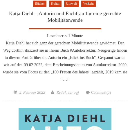
Bücher
Kultur
Umwelt
Verkehr
Katja Diehl – Autorin und Fachfrau für eine gerechte
Mobilitätswende
Lesedauer
< 1
Minute
Katja Diehl hat sich ganz der gerechten Mobilitätswende gewidmet. Den
Weg dorthin skizziert sie in Ihrem Buch #Autokorrektur. Neugierige finden
in diesem Porträt über die Autorin ein „Blick ins Buch“. Gespannt warten
wir auf den 09.02.2022, dem Erscheinungsdatum von Autokorrektur. 2020
wurde sie vom Focus zu den „100 Frauen des Jahres“ gezählt, 2019 kam sie
[…]
Posted
Author
2. Februar 2022
Redakteur ogj
Comment(0)
on