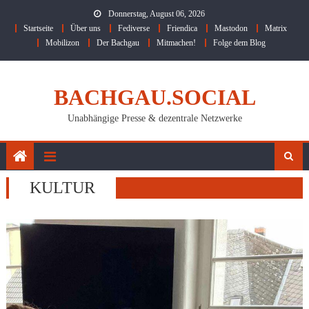
Skip
Donnerstag, August 06, 2026
to
Startseite
Über uns
Fediverse
Friendica
Mastodon
Matrix
content
Mobilizon
Der Bachgau
Mitmachen!
Folge dem Blog
BACHGAU.SOCIAL
Unabhängige Presse & dezentrale Netzwerke
KULTUR