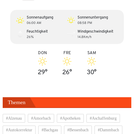
Sonnenaufgang
Sonnenuntergang
06:00 AM
08:58 PM
Feuchtigkeit
Windgeschwindigkeit
26%
14.8Km/h
DON
FRE
SAM
29°
26°
30°
Themen
#Alzenau
#Amorbach
#Apotheken
#Aschaffenburg
#Autokorrektur
#Bachgau
#Bessenbach
#Dammbach