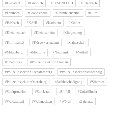
#Diebstahl
#Einbruch
#ELSENFELD
#Erlenbach
#Faulbach
#Großostheim
#Heimbuchenthal
#Hilfe
#Hösbach
#KAHL
#Karlstein
#Kinder
#Kleinheubach
#Kleinostheim
#Klingenberg
#Kriminalität
#Körperverletzung
#Mainaschaff
#Miltenberg
#Mömbris
#Notdienst
#Notfall
#Obernburg
#PolizeiinspektionAlzenau
#PolizeiinspektionAschaffenburg
#PolizeiinspektionMiltenberg
#PolizeiinspektionObernburg
#Sachbeschädigung
#Silvester
#Stadtprozelten
#Stockstadt
#Unfall
#Unfallflucht
#Waldaschaff
#Weihnachten
#Wörth
#Zahnarzt