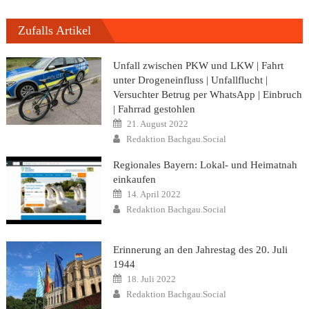
Zufalls Artikel
Unfall zwischen PKW und LKW | Fahrt
unter Drogeneinfluss | Unfallflucht |
Versuchter Betrug per WhatsApp | Einbruch
| Fahrrad gestohlen
Posted
21. August 2022
on
Author
Redaktion Bachgau.Social
Regionales Bayern: Lokal- und Heimatnah
einkaufen
Posted
14. April 2022
on
Author
Redaktion Bachgau.Social
Erinnerung an den Jahrestag des 20. Juli
1944
Posted
18. Juli 2022
on
Author
Redaktion Bachgau.Social