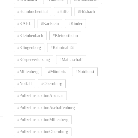
#Heimbuchenthal
#Hilfe
#Hösbach
#KAHL
#Karlstein
#Kinder
#Kleinheubach
#Kleinostheim
#Klingenberg
#Kriminalität
#Körperverletzung
#Mainaschaff
#Miltenberg
#Mömbris
#Notdienst
#Notfall
#Obernburg
#PolizeiinspektionAlzenau
#PolizeiinspektionAschaffenburg
#PolizeiinspektionMiltenberg
#PolizeiinspektionObernburg