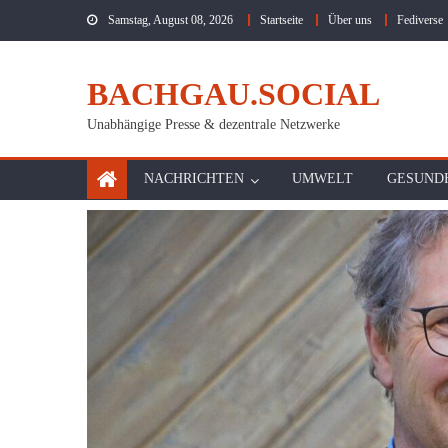
Skip
Samstag, August 08, 2026
Startseite
Über uns
Fediverse
to
content
BACHGAU.SOCIAL
Unabhängige Presse & dezentrale Netzwerke
NACHRICHTEN
UMWELT
GESUND