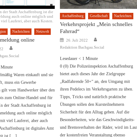
In der Stadt Aschaffenburg ist die
Aschaffenburg
Gesellschaft
Nachrichten
ldung auch online möglich und
 viel Lauferei, aber auch Kosten.
Verkehrsprojekt „Mein schnelles
Fahrrad“
gion
Nachrichten
Netzwelt
Author
Posted
meldung online
26. Juli 2022
on
Author
Redaktion Bachgau.Social
22
hgau.Social
Lesedauer
< 1
Minute
0 (0) Die Polizeiinspektion Aschaffenburg
Minute
bietet auch dieses Jahr der Zielgruppe
elmäßig Waren einkauft und sie
„Radfahrende 50+“ an, den Umgang mit
ft, muss ein Gewerbe
ihren Pedelecs im Verkehrsgarten zu üben.
 gilt vom Handwerker über den
Tipps, Tricks und natürlich praktische
bis zum Online-Handel und für
Übungen sollen den Kursteilnehmern
 In der Stadt Aschaffenburg ist
Sicherheit für den Alltag geben. Auf die
meldung auch online möglich
Besonderheiten, wie das Geschwindigkeits-
mit viel Lauferei, aber auch
und Bremsverhalten der Räder, wird im Lau
Aschaffenburg ist digitales Amt
der kostenfreien Veranstaltung ebenso
it ist […]