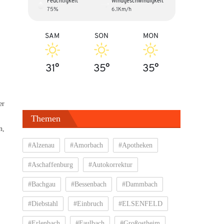
Feuchtigkeit
Windgeschwindigkeit
75%
6.1Km/h
SAM
SON
MON
31°
35°
35°
er
Themen
n,
#Alzenau
#Amorbach
#Apotheken
#Aschaffenburg
#Autokorrektur
#Bachgau
#Bessenbach
#Dammbach
#Diebstahl
#Einbruch
#ELSENFELD
#Erlenbach
#Faulbach
#Großostheim