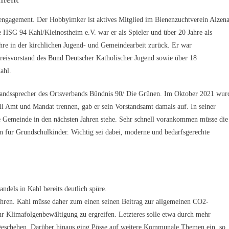
insengagement. Der Hobbyimker ist aktives Mitglied im Bienenzuchtverein Alzen
HSG 94 Kahl/Kleinostheim e.V. war er als Spieler und über 20 Jahre als
Jahre in der kirchlichen Jugend- und Gemeindearbeit zurück. Er war
 Kreisvorstand des Bund Deutscher Katholischer Jugend sowie über 18
ahl.
andssprecher des Ortsverbands Bündnis 90/ Die Grünen. Im Oktober 2021 wur
ll Amt und Mandat trennen, gab er sein Vorstandsamt damals auf. In seiner
e Gemeinde in den nächsten Jahren stehe. Sehr schnell vorankommen müsse die
 für Grundschulkinder. Wichtig sei dabei, moderne und bedarfsgerechte
ndels in Kahl bereits deutlich spüre.
Jahren. Kahl müsse daher zum einen seinen Beitrag zur allgemeinen CO2-
ur Klimafolgenbewältigung zu ergreifen. Letzteres solle etwa durch mehr
geschehen. Darüber hinaus ging Pösse auf weitere Kommunale Themen ein, so