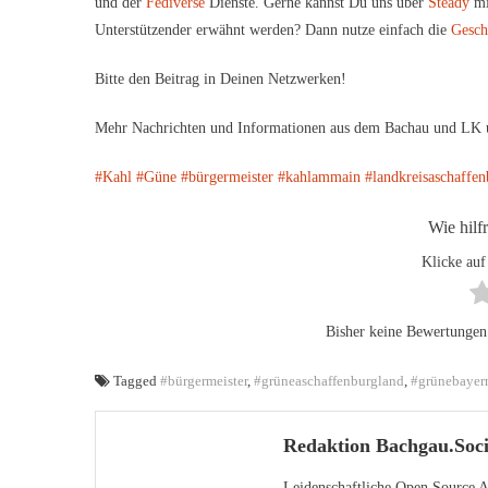
und der
Fediverse
Dienste. Gerne kannst Du uns über
Steady
mi
Unterstützender erwähnt werden? Dann nutze einfach die
Gesch
Bitte den Beitrag in Deinen Netzwerken!
Mehr Nachrichten und Informationen aus dem Bachau und LK 
#Kahl
#Güne
#bürgermeister
#kahlammain
#landkreisaschaffe
Wie hilf
Klicke auf
Bisher keine Bewertungen! 
Tagged
#bürgermeister
,
#grüneaschaffenburgland
,
#grünebayer
Redaktion Bachgau.Soci
Leidenschaftliche Open Source An