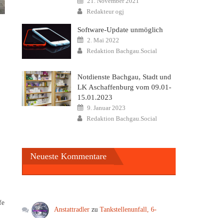
21. November 2021
on
Author
Redakteur ogj
Software-Update unmöglich
Posted
2. Mai 2022
on
Author
Redaktion Bachgau.Social
Notdienste Bachgau, Stadt und
LK Aschaffenburg vom 09.01-
15.01.2023
Posted
9. Januar 2023
on
Author
Redaktion Bachgau.Social
Neueste Kommentare
fe
Anstattradler
zu
Tankstellenunfall, 6-