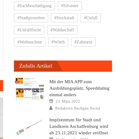
#Sachbeschädigung
#Silvester
#Stadtprozelten
#Stockstadt
#Unfall
#Unfallflucht
#Waldaschaff
#Weihnachten
#Wörth
#Zahnarzt
Zufalls Artikel
Mit der MIA APP zum
Ausbildungsplatz, Speeddating
einmal anders
Posted
23. März 2022
on
Author
Redaktion Bachgau.Social
Impfzentrum für Stadt und
Landkreis Aschaffenburg wird
ab 23.11.2021 wieder eröffnet
Posted