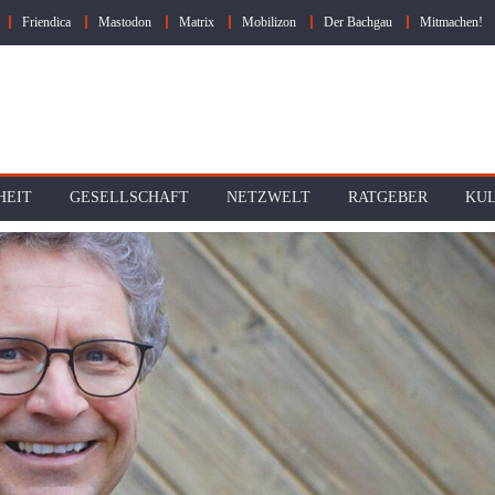
Friendica
Mastodon
Matrix
Mobilizon
Der Bachgau
Mitmachen!
HEIT
GESELLSCHAFT
NETZWELT
RATGEBER
KU