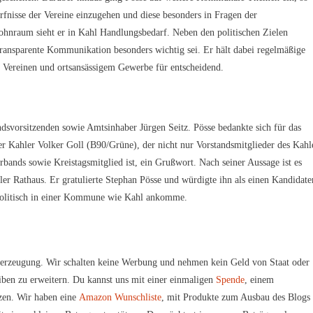
rfnisse der Vereine einzugehen und diese besonders in Fragen der
ohnraum sieht er in Kahl Handlungsbedarf. Neben den politischen Zielen
 transparente Kommunikation besonders wichtig sei. Er hält dabei regelmäßige
Vereinen und ortsansässigem Gewerbe für entscheidend.
ndsvorsitzenden sowie Amtsinhaber Jürgen Seitz. Pösse bedankte sich für das
r Kahler Volker Goll (B90/Grüne), der nicht nur Vorstandsmitglieder des Kahl
bands sowie Kreistagsmitglied ist, ein Grußwort. Nach seiner Aussage ist es
ler Rathaus. Er gratulierte Stephan Pösse und würdigte ihn als einen Kandidate
s politisch in einer Kommune wie Kahl ankomme.
erzeugung. Wir schalten keine Werbung und nehmen kein Geld von Staat oder
iben zu erweitern. Du kannst uns mit einer einmaligen
Spende
, einem
zen. Wir haben eine
Amazon Wunschliste
, mit Produkte zum Ausbau des Blogs