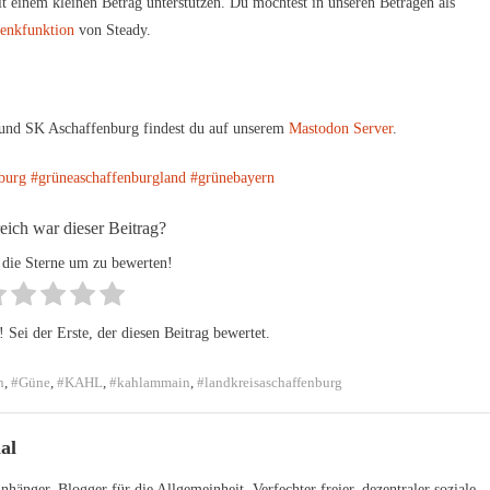
t einem kleinen Betrag unterstützen. Du möchtest in unseren Beträgen als
enkfunktion
von Steady.
und SK Aschaffenburg findest du auf unserem
Mastodon Server
.
nburg
#grüneaschaffenburgland
#grünebayern
reich war dieser Beitrag?
 die Sterne um zu bewerten!
Sei der Erste, der diesen Beitrag bewertet.
n
,
#Güne
,
#KAHL
,
#kahlammain
,
#landkreisaschaffenburg
al
hänger, Blogger für die Allgemeinheit, Verfechter freier, dezentraler soziale