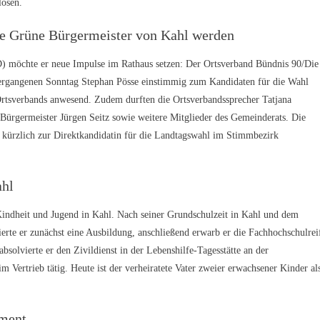
lösen.
rste Grüne Bürgermeister von Kahl werden
D) möchte er neue Impulse im Rathaus setzen: Der Ortsverband Bündnis 90/Die
ergangenen Sonntag Stephan Pösse einstimmig zum Kandidaten für die Wahl
Ortsverbands anwesend. Zudem durften die Ortsverbandssprecher Tatjana
ürgermeister Jürgen Seitz sowie weitere Mitglieder des Gemeinderats. Die
t kürzlich zur Direktkandidatin für die Landtagswahl im Stimmbezirk
ahl
Kindheit und Jugend in Kahl. Nach seiner Grundschulzeit in Kahl und dem
rte er zunächst eine Ausbildung, anschließend erwarb er die Fachhochschulrei
bsolvierte er den Zivildienst in der Lebenshilfe-Tagesstätte an der
im Vertrieb tätig. Heute ist der verheiratete Vater zweier erwachsener Kinder al
ement