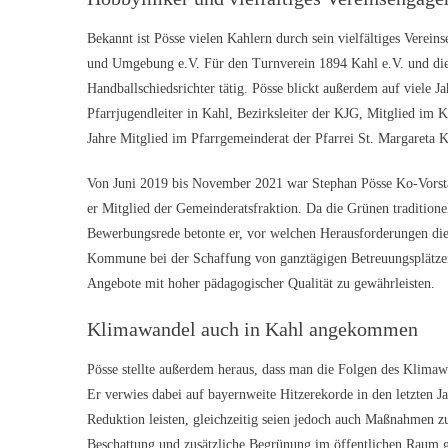
Bekannt ist Pösse vielen Kahlern durch sein vielfältiges Vere
und Umgebung e.V. Für den Turnverein 1894 Kahl e.V. und die 
Handballschiedsrichter tätig. Pösse blickt außerdem auf viele 
Pfarrjugendleiter in Kahl, Bezirksleiter der KJG, Mitglied im
Jahre Mitglied im Pfarrgemeinderat der Pfarrei St. Margareta K
Von Juni 2019 bis November 2021 war Stephan Pösse Ko-Vorst
er Mitglied der Gemeinderatsfraktion. Da die Grünen traditione
Bewerbungsrede betonte er, vor welchen Herausforderungen di
Kommune bei der Schaffung von ganztägigen Betreuungsplätzen
Angebote mit hoher pädagogischer Qualität zu gewährleisten.
Klimawandel auch in Kahl angekommen
Pösse stellte außerdem heraus, dass man die Folgen des Klimawa
Er verwies dabei auf bayernweite Hitzerekorde in den letzten 
Reduktion leisten, gleichzeitig seien jedoch auch Maßnahmen z
Beschattung und zusätzliche Begrünung im öffentlichen Raum 