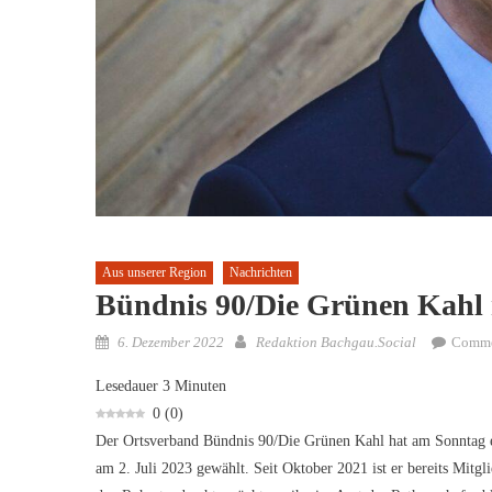
Aus unserer Region
Nachrichten
Bündnis 90/Die Grünen Kahl 
Posted
Author
6. Dezember 2022
Redaktion Bachgau.Social
Comme
on
Lesedauer
3
Minuten
0
(
0
)
Der Ortsverband Bündnis 90/Die Grünen Kahl hat am Sonntag e
am 2. Juli 2023 gewählt. Seit Oktober 2021 ist er bereits Mit