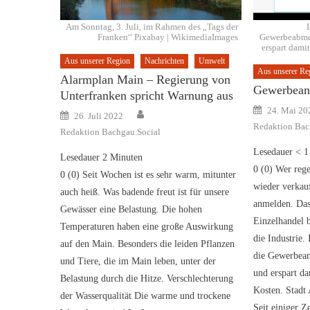
Am Sonntag, 3. Juli, im Rahmen des „Tags der
Franken“ Pixabay | WikimediaImages
Gewerbeabme
erspart damit
Aus unserer Region
Nachrichten
Umwelt
Aus unserer Re
Alarmplan Main – Regierung von
Gewerbean
Unterfranken spricht Warnung aus
Posted
24. Mai 20
Author
Posted
26. Juli 2022
on
on
Redaktion Bac
Redaktion Bachgau.Social
Lesedauer
< 1
Lesedauer
2
Minuten
0 (0) Wer reg
0 (0) Seit Wochen ist es sehr warm, mitunter
wieder verkau
auch heiß. Was badende freut ist für unsere
anmelden. Das
Gewässer eine Belastung. Die hohen
Einzelhandel 
Temperaturen haben eine große Auswirkung
die Industrie.
auf den Main. Besonders die leiden Pflanzen
die Gewerbean
und Tiere, die im Main leben, unter der
und erspart da
Belastung durch die Hitze. Verschlechterung
Kosten. Stadt 
der Wasserqualität Die warme und trockene
Seit einiger Ze