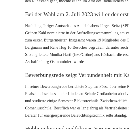
den Ruhestand geht, möchte er ihn im Amt des Rathauschefs ab
Bei der Wahl am 2. Juli 2023 will er der e
Nach langjähriger Amtszeit des Amtsinhabers Jürgen Seitz (SP
Grünen Kahl nominierte in der Aufstellungsversammlung am v
zum ersten Bürgermeister. Insgesamt waren 19 Mitglieder des 
Bergmann und René Hug 16 Besucher begrüßen, darunter auch B
Sitzung leitete Monika Hartl (B90/Grüne) aus Hösbach, die ers
Aschaffenburg Ost nominiert wurde.
Bewerbungsrede zeigt Verbundenheit mit K
In seiner Bewerbungsrede berichtete Stephan Pösse über seine 
Realschulabschluss an der Lindenau-Schule Großauheim absolvie
und studierte einige Semester Elektrotechnik. Zwischenzeitlich a
Comeniusschule. Beruflich war er langjährig als Vertriebsleiter 
Berater für energiesparende Beleuchtungstechnik selbstständig.
Hobbyimker und vielfältiges Vereinsengag