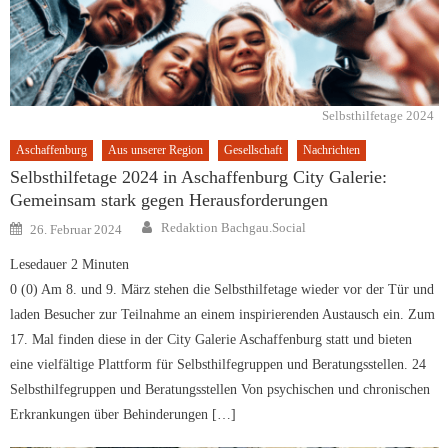
Selbsthilfetage 2024
Aschaffenburg
Aus unserer Region
Gesellschaft
Nachrichten
Selbsthilfetage 2024 in Aschaffenburg City Galerie:
Gemeinsam stark gegen Herausforderungen
Author
Posted
Redaktion Bachgau.Social
26. Februar 2024
on
Lesedauer
2
Minuten
0 (0) Am 8. und 9. März stehen die Selbsthilfetage wieder vor der Tür und
laden Besucher zur Teilnahme an einem inspirierenden Austausch ein. Zum
17. Mal finden diese in der City Galerie Aschaffenburg statt und bieten
eine vielfältige Plattform für Selbsthilfegruppen und Beratungsstellen. 24
Selbsthilfegruppen und Beratungsstellen Von psychischen und chronischen
Erkrankungen über Behinderungen […]