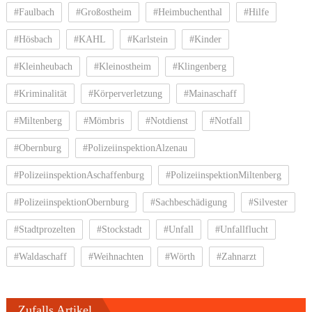
#Faulbach
#Großostheim
#Heimbuchenthal
#Hilfe
#Hösbach
#KAHL
#Karlstein
#Kinder
#Kleinheubach
#Kleinostheim
#Klingenberg
#Kriminalität
#Körperverletzung
#Mainaschaff
#Miltenberg
#Mömbris
#Notdienst
#Notfall
#Obernburg
#PolizeiinspektionAlzenau
#PolizeiinspektionAschaffenburg
#PolizeiinspektionMiltenberg
#PolizeiinspektionObernburg
#Sachbeschädigung
#Silvester
#Stadtprozelten
#Stockstadt
#Unfall
#Unfallflucht
#Waldaschaff
#Weihnachten
#Wörth
#Zahnarzt
Zufalls Artikel