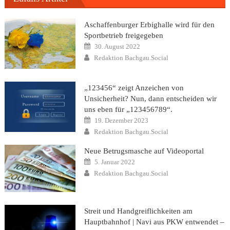
Aschaffenburger Erbighalle wird für den
Sportbetrieb freigegeben
Posted
30. August 2022
on
Author
Redaktion Bachgau.Social
„123456“ zeigt Anzeichen von
Unsicherheit? Nun, dann entscheiden wir
uns eben für „123456789“.
Posted
19. Dezember 2023
on
Author
Redaktion Bachgau.Social
Neue Betrugsmasche auf Videoportal
Posted
5. Januar 2022
on
Author
Redaktion Bachgau.Social
Streit und Handgreiflichkeiten am
Hauptbahnhof | Navi aus PKW entwendet –