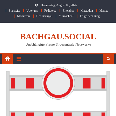
Skip
Donnerstag, August 06, 2026
to
Startseite
Über uns
Fediverse
Friendica
Mastodon
Matrix
content
Mobilizon
Der Bachgau
Mitmachen!
Folge dem Blog
BACHGAU.SOCIAL
Unabhängige Presse & dezentrale Netzwerke