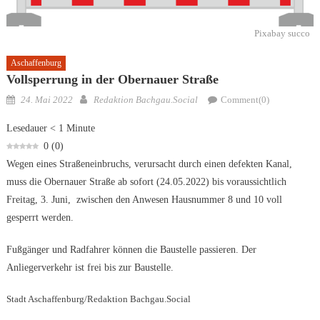
Pixabay succo
Aschaffenburg
Vollsperrung in der Obernauer Straße
Posted
Author
24. Mai 2022
Redaktion Bachgau.Social
Comment(0)
on
Lesedauer
< 1
Minute
0
(
0
)
Wegen eines Straßeneinbruchs, verursacht durch einen defekten Kanal,
muss die Obernauer Straße ab sofort (24.05.2022) bis voraussichtlich
Freitag, 3. Juni, zwischen den Anwesen Hausnummer 8 und 10 voll
gesperrt werden.
Fußgänger und Radfahrer können die Baustelle passieren. Der
Anliegerverkehr ist frei bis zur Baustelle.
Stadt Aschaffenburg/Redaktion Bachgau.Social