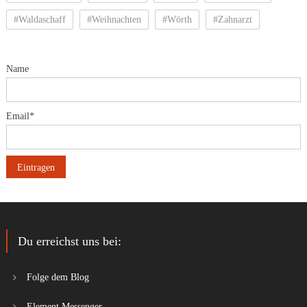
#Waldaschaff
#Weihnachten
#Wörth
#Zahnarzt
Name
Email*
Du erreichst uns bei:
Folge dem Blog
Element Messenger