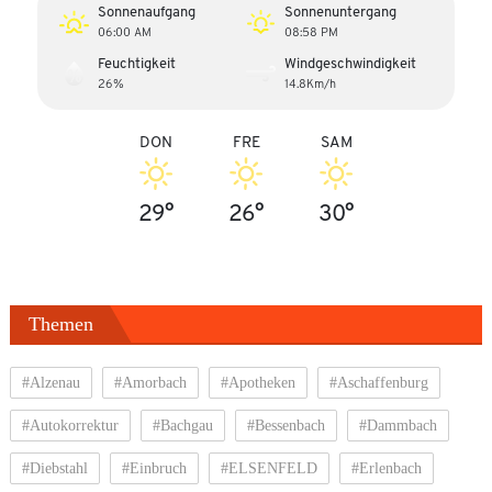
Sonnenaufgang
Sonnenuntergang
06:00 AM
08:58 PM
Feuchtigkeit
Windgeschwindigkeit
26%
14.8Km/h
DON
FRE
SAM
29°
26°
30°
Themen
#Alzenau
#Amorbach
#Apotheken
#Aschaffenburg
#Autokorrektur
#Bachgau
#Bessenbach
#Dammbach
#Diebstahl
#Einbruch
#ELSENFELD
#Erlenbach