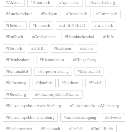
#Alzenau
#Amorbach
#Apotheken
#Aschaffenburg
#Autokorrektur
#Bachgau
#Bessenbach
#Dammbach
#Diebstahl
#Einbruch
#ELSENFELD
#Erlenbach
#Faulbach
#Großostheim
#Heimbuchenthal
#Hilfe
#Hösbach
#KAHL
#Karlstein
#Kinder
#Kleinheubach
#Kleinostheim
#Klingenberg
#Kriminalität
#Körperverletzung
#Mainaschaff
#Miltenberg
#Mömbris
#Notdienst
#Notfall
#Obernburg
#PolizeiinspektionAlzenau
#PolizeiinspektionAschaffenburg
#PolizeiinspektionMiltenberg
#PolizeiinspektionObernburg
#Sachbeschädigung
#Silvester
#Stadtprozelten
#Stockstadt
#Unfall
#Unfallflucht