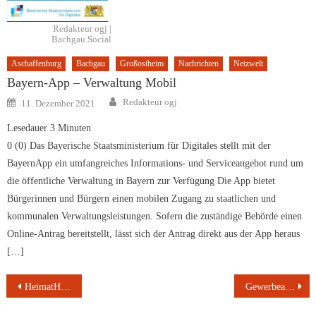
Redakteur ogj |
Bachgau.Social
Aschaffenburg
Bachgau
Großostheim
Nachrichten
Netzwelt
Bayern-App – Verwaltung Mobil
Author
Posted
Redakteur ogj
11. Dezember 2021
on
Lesedauer
3
Minuten
0 (0) Das Bayerische Staatsministerium für Digitales stellt mit der
BayernApp ein umfangreiches Informations- und Serviceangebot rund um
die öffentliche Verwaltung in Bayern zur Verfügung Die App bietet
Bürgerinnen und Bürgern einen mobilen Zugang zu staatlichen und
kommunalen Verwaltungsleistungen. Sofern die zuständige Behörde einen
Online-Antrag bereitstellt, lässt sich der Antrag direkt aus der App heraus
[…]
Beitragsnavigation
HeimatHub: Heimat und Geschichte digital fördern
Gewerbeanmeldung online