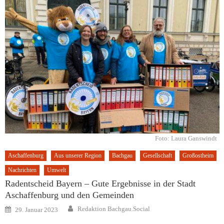
Foto: Laura Ganswindt
Aschaffenburg
Aus unserer Region
Bachgau
Gesellschaft
Großostheim
Nachrichten
Umwelt
Radentscheid Bayern – Gute Ergebnisse in der Stadt
Aschaffenburg und den Gemeinden
Author
Posted
Redaktion Bachgau.Social
29. Januar 2023
on