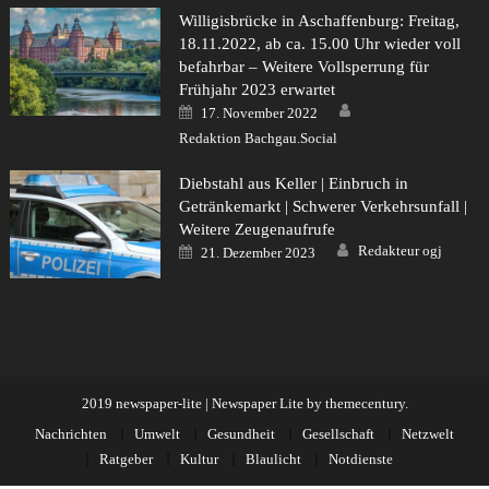
Willigisbrücke in Aschaffenburg: Freitag,
18.11.2022, ab ca. 15.00 Uhr wieder voll
befahrbar – Weitere Vollsperrung für
Frühjahr 2023 erwartet
Author
Posted
17. November 2022
on
Redaktion Bachgau.Social
Diebstahl aus Keller | Einbruch in
Getränkemarkt | Schwerer Verkehrsunfall |
Weitere Zeugenaufrufe
Author
Posted
Redakteur ogj
21. Dezember 2023
on
2019 newspaper-lite
|
Newspaper Lite by
themecentury
.
Nachrichten
Umwelt
Gesundheit
Gesellschaft
Netzwelt
Ratgeber
Kultur
Blaulicht
Notdienste