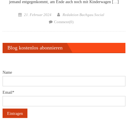
jemand entgegenkommt, am Ende auch noch mit Kinderwagen […]
Posted
Author
21. Februar 2024
Redaktion Bachgau.Social
on
Comment(0)
Blog kostenlos abonnieren
Name
Email*