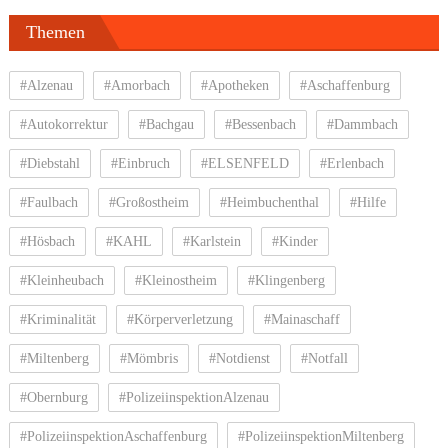
Themen
#Alzenau
#Amorbach
#Apotheken
#Aschaffenburg
#Autokorrektur
#Bachgau
#Bessenbach
#Dammbach
#Diebstahl
#Einbruch
#ELSENFELD
#Erlenbach
#Faulbach
#Großostheim
#Heimbuchenthal
#Hilfe
#Hösbach
#KAHL
#Karlstein
#Kinder
#Kleinheubach
#Kleinostheim
#Klingenberg
#Kriminalität
#Körperverletzung
#Mainaschaff
#Miltenberg
#Mömbris
#Notdienst
#Notfall
#Obernburg
#PolizeiinspektionAlzenau
#PolizeiinspektionAschaffenburg
#PolizeiinspektionMiltenberg