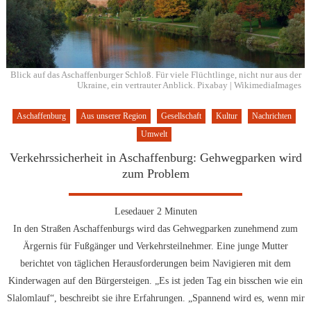
Blick auf das Aschaffenburger Schloß. Für viele Flüchtlinge, nicht nur aus der
Ukraine, ein vertrauter Anblick. Pixabay | WikimediaImages
Aschaffenburg
Aus unserer Region
Gesellschaft
Kultur
Nachrichten
Umwelt
Verkehrssicherheit in Aschaffenburg: Gehwegparken wird
zum Problem
Lesedauer
2
Minuten
In den Straßen Aschaffenburgs wird das Gehwegparken zunehmend zum
Ärgernis für Fußgänger und Verkehrsteilnehmer. Eine junge Mutter
berichtet von täglichen Herausforderungen beim Navigieren mit dem
Kinderwagen auf den Bürgersteigen. „Es ist jeden Tag ein bisschen wie ein
Slalomlauf“, beschreibt sie ihre Erfahrungen. „Spannend wird es, wenn mir