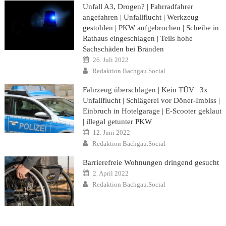
Unfall A3, Drogen? | Fahrradfahrer
angefahren | Unfallflucht | Werkzeug
gestohlen | PKW aufgebrochen | Scheibe in
Rathaus eingeschlagen | Teils hohe
Sachschäden bei Bränden
Posted
26. Juli 2022
on
Author
Redaktion Bachgau.Social
Fahrzeug überschlagen | Kein TÜV | 3x
Unfallflucht | Schlägerei vor Döner-Imbiss |
Einbruch in Hotelgarage | E-Scooter geklaut
| illegal getunter PKW
Posted
12. Juni 2022
on
Author
Redaktion Bachgau.Social
Barrierefreie Wohnungen dringend gesucht
Posted
2. April 2022
on
Author
Redaktion Bachgau.Social