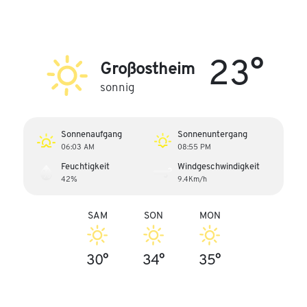
23°
Großostheim
sonnig
Sonnenaufgang
Sonnenuntergang
06:03 AM
08:55 PM
Feuchtigkeit
Windgeschwindigkeit
42%
9.4Km/h
SAM
SON
MON
30°
34°
35°