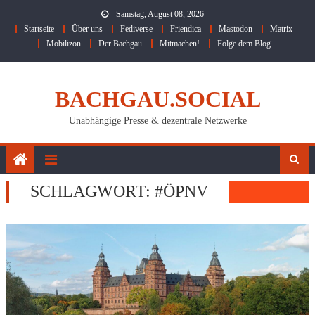
Skip
Samstag, August 08, 2026
to
Startseite
Über uns
Fediverse
Friendica
Mastodon
Matrix
content
Mobilizon
Der Bachgau
Mitmachen!
Folge dem Blog
BACHGAU.SOCIAL
Unabhängige Presse & dezentrale Netzwerke
SCHLAGWORT:
#ÖPNV