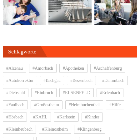
Schlagworte
#Alzenau
#Amorbach
#Apotheken
#Aschaffenburg
#Autokorrektur
#Bachgau
#Bessenbach
#Dammbach
#Diebstahl
#Einbruch
#ELSENFELD
#Erlenbach
#Faulbach
#Großostheim
#Heimbuchenthal
#Hilfe
#Hösbach
#KAHL
#Karlstein
#Kinder
#Kleinheubach
#Kleinostheim
#Klingenberg