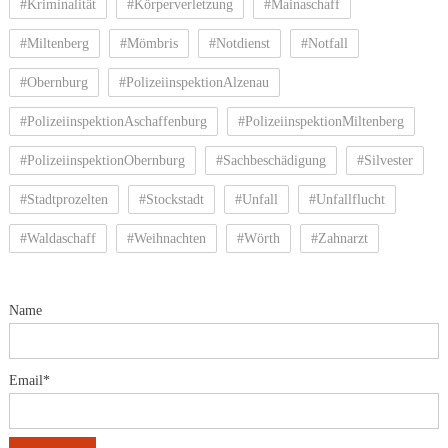
#Kriminalität
#Körperverletzung
#Mainaschaff
#Miltenberg
#Mömbris
#Notdienst
#Notfall
#Obernburg
#PolizeiinspektionAlzenau
#PolizeiinspektionAschaffenburg
#PolizeiinspektionMiltenberg
#PolizeiinspektionObernburg
#Sachbeschädigung
#Silvester
#Stadtprozelten
#Stockstadt
#Unfall
#Unfallflucht
#Waldaschaff
#Weihnachten
#Wörth
#Zahnarzt
Name
Email*