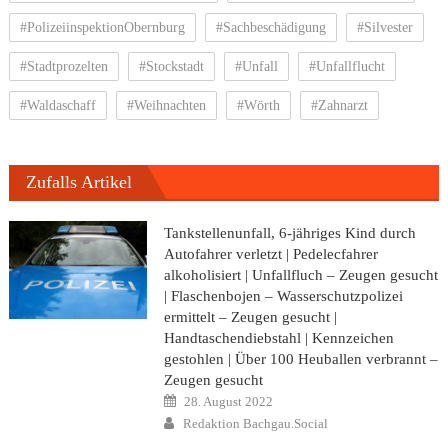
#PolizeiinspektionObernburg
#Sachbeschädigung
#Silvester
#Stadtprozelten
#Stockstadt
#Unfall
#Unfallflucht
#Waldaschaff
#Weihnachten
#Wörth
#Zahnarzt
Zufalls Artikel
Tankstellenunfall, 6-jähriges Kind durch
Autofahrer verletzt | Pedelecfahrer
alkoholisiert | Unfallfluch – Zeugen gesucht
| Flaschenbojen – Wasserschutzpolizei
ermittelt – Zeugen gesucht |
Handtaschendiebstahl | Kennzeichen
gestohlen | Über 100 Heuballen verbrannt –
Zeugen gesucht
Posted
28. August 2022
on
Author
Redaktion Bachgau.Social