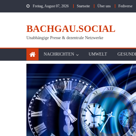
Skip
Freitag, August 07, 2026
Startseite
Über uns
Fediverse
to
content
BACHGAU.SOCIAL
Unabhängige Presse & dezentrale Netzwerke
NACHRICHTEN
UMWELT
GESUND