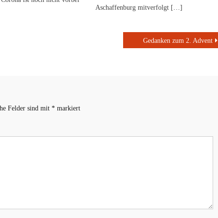
Aschaffenburg mitverfolgt […]
Gedanken zum 2. Advent
che Felder sind mit
*
markiert