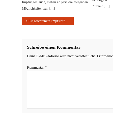
Impfungen auch, stehen ab jetzt die folgenden
Zurzeit […]
Möglichkeiten zur […]
Beitragsnavigation
Eingeschränkte Impfstoffwahl im Impfzentrum von Stadt- und Landkreis Aschaffenburg
Schreibe einen Kommentar
Deine E-Mail-Adresse wird nicht veröffentlicht.
Erforderli
Kommentar
*