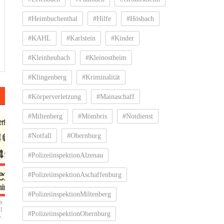
#Heimbuchenthal
#Hilfe
#Hösbach
#KAHL
#Karlstein
#Kinder
#Kleinheubach
#Kleinostheim
#Klingenberg
#Kriminalität
#Körperverletzung
#Mainaschaff
#Miltenberg
#Mömbris
#Notdienst
#Notfall
#Obernburg
#PolizeiinspektionAlzenau
#PolizeiinspektionAschaffenburg
#PolizeiinspektionMiltenberg
s
l
#PolizeiinspektionObernburg
.