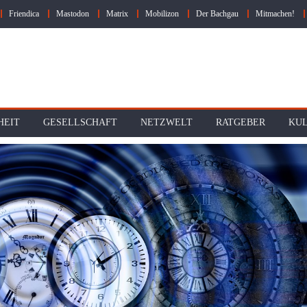
Friendica
Mastodon
Matrix
Mobilizon
Der Bachgau
Mitmachen!
HEIT
GESELLSCHAFT
NETZWELT
RATGEBER
KU