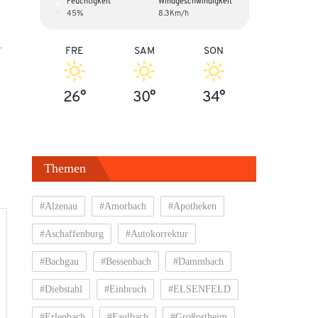
Feuchtigkeit
Windgeschwindigkeit
45%
8.3Km/h
.
FRE
SAM
SON
26°
30°
34°
Themen
#Alzenau
#Amorbach
#Apotheken
#Aschaffenburg
#Autokorrektur
#Bachgau
#Bessenbach
#Dammbach
#Diebstahl
#Einbruch
#ELSENFELD
#Erlenbach
#Faulbach
#Großostheim