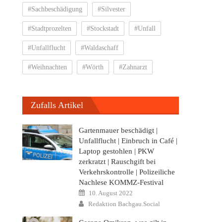
#Sachbeschädigung
#Silvester
#Stadtprozelten
#Stockstadt
#Unfall
“
#Unfallflucht
#Waldaschaff
#Weihnachten
#Wörth
#Zahnarzt
Zufalls Artikel
Gartenmauer beschädigt |
Unfallflucht | Einbruch in Café |
s
Laptop gestohlen | PKW
zerkratzt | Rauschgift bei
Verkehrskontrolle | Polizeiliche
Nachlese KOMMZ-Festival
Posted
10. August 2022
on
Author
Redaktion Bachgau.Social