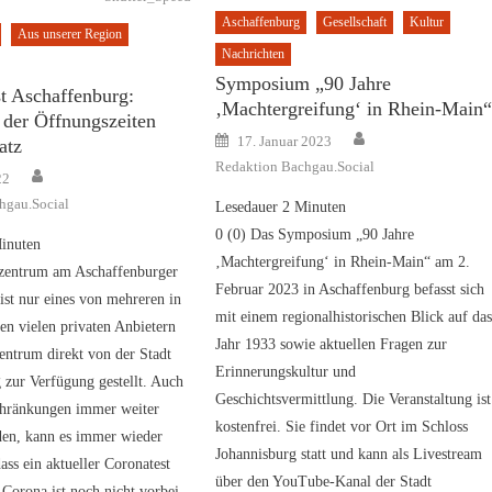
Aschaffenburg
Gesellschaft
Kultur
Aus unserer Region
Nachrichten
Symposium „90 Jahre
t Aschaffenburg:
‚Machtergreifung‘ in Rhein-Main
der Öffnungszeiten
Author
Posted
17. Januar 2023
atz
on
Redaktion Bachgau.Social
Author
22
hgau.Social
Lesedauer
2
Minuten
0 (0) Das Symposium „90 Jahre
inuten
‚Machtergreifung‘ in Rhein-Main“ am 2.
tzentrum am Aschaffenburger
Februar 2023 in Aschaffenburg befasst sich
 ist nur eines von mehreren in
mit einem regionalhistorischen Blick auf da
en vielen privaten Anbietern
Jahr 1933 sowie aktuellen Fragen zur
entrum direkt von der Stadt
Erinnerungskultur und
 zur Verfügung gestellt. Auch
Geschichtsvermittlung. Die Veranstaltung ist
hränkungen immer weiter
kostenfrei. Sie findet vor Ort im Schloss
den, kann es immer wieder
Johannisburg statt und kann als Livestream
ss ein aktueller Coronatest
über den YouTube-Kanal der Stadt
 Corona ist noch nicht vorbei