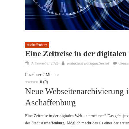
Aschaffenburg
Eine Zeitreise in der digitalen
Posted
Author
3. Dezember 2021
Redaktion Bachgau.Social
Comme
on
Lesedauer
2
Minuten
0
(
0
)
Neue Webseitenarchivierung im
Aschaffenburg
Eine Zeitreise in der digitalen Welt unternehmen? Das geht jet
der Stadt Aschaffenburg. Möglich macht das als eines der ers