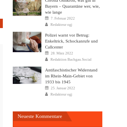
Corona Omikron, was gilt in
Bayern – Quarantäne wer, wie,
wie lange
Posted
7. Februar 2022
on
Author
Redakteur ogj
Polizei warnt vor Betrug:
Enkeltrick, Schockanrufe und
Callcenter
Posted
28. März 2022
on
Author
Redaktion Bachgau.Social
Antifaschistischer Widerstand
im Rhein-Main-Gebiet von
1933 bis 1945
Posted
25. Januar 2022
on
Author
Redakteur ogj
Neueste Kommentare