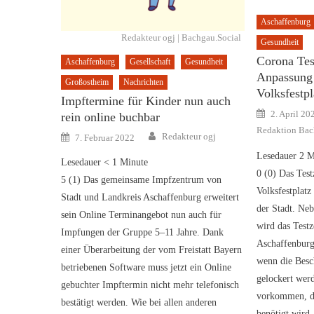
Aschaffenburg
Redakteur ogj | Bachgau.Social
Gesundheit
Corona Tes
Aschaffenburg
Gesellschaft
Gesundheit
Anpassung 
Großostheim
Nachrichten
Volksfestpl
Impftermine für Kinder nun auch
Posted
2. April 20
rein online buchbar
on
Redaktion Bac
Author
Posted
Redakteur ogj
7. Februar 2022
on
Lesedauer
2
M
Lesedauer
< 1
Minute
0 (0) Das Tes
5 (1) Das gemeinsame Impfzentrum von
Volksfestplatz
Stadt und Landkreis Aschaffenburg erweitert
der Stadt. Neb
sein Online Terminangebot nun auch für
wird das Testz
Impfungen der Gruppe 5–11 Jahre. Dank
Aschaffenburg
einer Überarbeitung der vom Freistatt Bayern
wenn die Besc
betriebenen Software muss jetzt ein Online
gelockert wer
gebuchter Impftermin nicht mehr telefonisch
vorkommen, da
bestätigt werden. Wie bei allen anderen
benötigt wird.