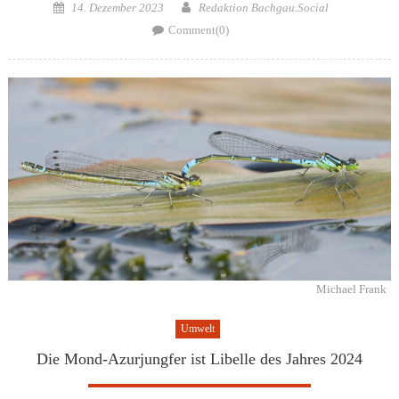
Posted
Author
14. Dezember 2023
Redaktion Bachgau.Social
on
Comment(0)
Michael Frank
Umwelt
Die Mond-Azurjungfer ist Libelle des Jahres 2024