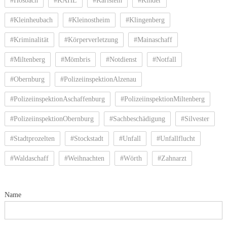
#Hösbach
#KAHL
#Karlstein
#Kinder
#Kleinheubach
#Kleinostheim
#Klingenberg
#Kriminalität
#Körperverletzung
#Mainaschaff
#Miltenberg
#Mömbris
#Notdienst
#Notfall
#Obernburg
#PolizeiinspektionAlzenau
#PolizeiinspektionAschaffenburg
#PolizeiinspektionMiltenberg
#PolizeiinspektionObernburg
#Sachbeschädigung
#Silvester
#Stadtprozelten
#Stockstadt
#Unfall
#Unfallflucht
#Waldaschaff
#Weihnachten
#Wörth
#Zahnarzt
Name