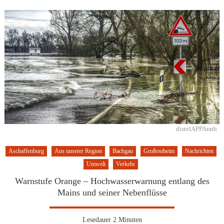
distelAPPArath
Aschaffenburg
Aus unserer Region
Bachgau
Großostheim
Nachrichten
Umwelt
Verkehr
Warnstufe Orange – Hochwasserwarnung entlang des
Mains und seiner Nebenflüsse
Lesedauer
2
Minuten