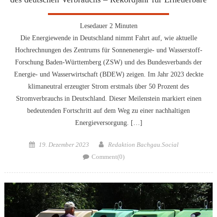
Lesedauer
2
Minuten
Die Energiewende in Deutschland nimmt Fahrt auf, wie aktuelle
Hochrechnungen des Zentrums für Sonnenenergie- und Wasserstoff-
Forschung Baden-Württemberg (ZSW) und des Bundesverbands der
Energie- und Wasserwirtschaft (BDEW) zeigen. Im Jahr 2023 deckte
klimaneutral erzeugter Strom erstmals über 50 Prozent des
Stromverbrauchs in Deutschland. Dieser Meilenstein markiert einen
bedeutenden Fortschritt auf dem Weg zu einer nachhaltigen
Energieversorgung. […]
Posted
Author
19. Dezember 2023
Redaktion Bachgau.Social
on
Comment(0)