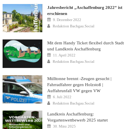
Jahresbericht „Aschaffenburg 2022“ ist
erschienen
Posted
9. Dezember 2022
on
Author
Redaktion Bachgau.Social
Mit dem Handy Ticket flexibel durch Stadt
und Landkreis Aschaffenburg
Posted
11. April 2022
on
Author
Redaktion Bachgau.Social
Mülltonne brennt -Zeugen gesucht |
Fahrradfahrer gegen Holzstoß |
Auffahrunfall VW gegen VW
Posted
6. Juli 2022
on
Author
Redaktion Bachgau.Social
Landkreis Aschaffenburg:
Vorgartenwettbewerb 2025 startet
Posted
30. März 2025
on