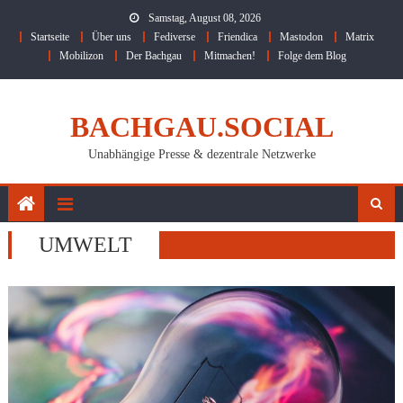
Skip
Samstag, August 08, 2026
to
Startseite
Über uns
Fediverse
Friendica
Mastodon
Matrix
content
Mobilizon
Der Bachgau
Mitmachen!
Folge dem Blog
BACHGAU.SOCIAL
Unabhängige Presse & dezentrale Netzwerke
UMWELT