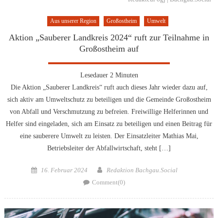
Aus unserer Region
Großostheim
Umwelt
Aktion „Sauberer Landkreis 2024“ ruft zur Teilnahme in
Großostheim auf
Lesedauer
2
Minuten
Die Aktion „Sauberer Landkreis“ ruft auch dieses Jahr wieder dazu auf,
sich aktiv am Umweltschutz zu beteiligen und die Gemeinde Großostheim
von Abfall und Verschmutzung zu befreien. Freiwillige Helferinnen und
Helfer sind eingeladen, sich am Einsatz zu beteiligen und einen Beitrag für
eine sauberere Umwelt zu leisten. Der Einsatzleiter Mathias Mai,
Betriebsleiter der Abfallwirtschaft, steht […]
Posted
Author
16. Februar 2024
Redaktion Bachgau.Social
on
Comment(0)