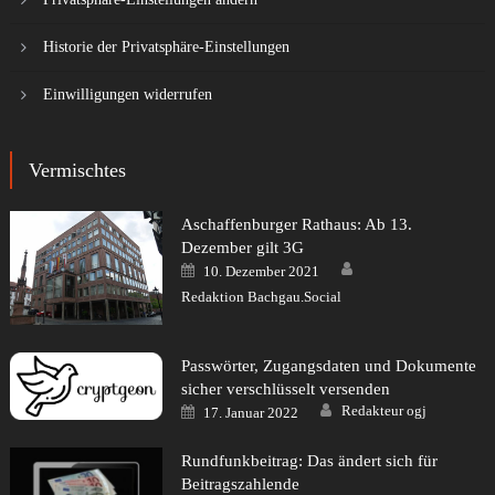
Historie der Privatsphäre-Einstellungen
Einwilligungen widerrufen
Vermischtes
Aschaffenburger Rathaus: Ab 13.
Dezember gilt 3G
Author
Posted
10. Dezember 2021
on
Redaktion Bachgau.Social
Passwörter, Zugangsdaten und Dokumente
sicher verschlüsselt versenden
Author
Posted
Redakteur ogj
17. Januar 2022
on
Rundfunkbeitrag: Das ändert sich für
Beitragszahlende