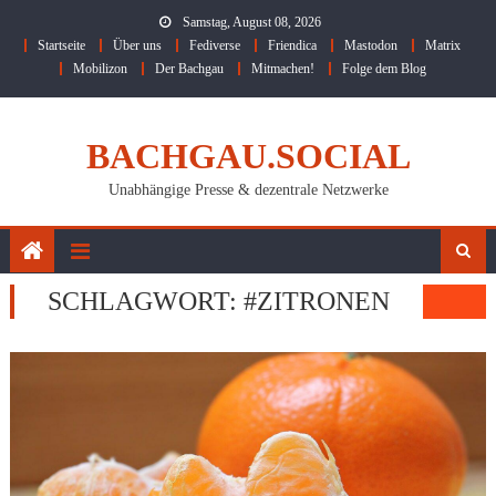
Skip
Samstag, August 08, 2026
to
Startseite
Über uns
Fediverse
Friendica
Mastodon
Matrix
content
Mobilizon
Der Bachgau
Mitmachen!
Folge dem Blog
BACHGAU.SOCIAL
Unabhängige Presse & dezentrale Netzwerke
SCHLAGWORT:
#ZITRONEN