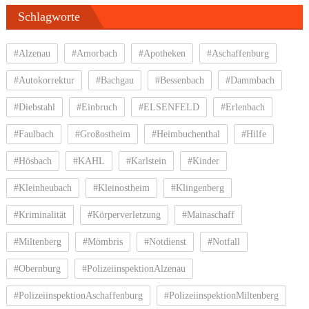
Schlagworte
#Alzenau
#Amorbach
#Apotheken
#Aschaffenburg
#Autokorrektur
#Bachgau
#Bessenbach
#Dammbach
#Diebstahl
#Einbruch
#ELSENFELD
#Erlenbach
#Faulbach
#Großostheim
#Heimbuchenthal
#Hilfe
#Hösbach
#KAHL
#Karlstein
#Kinder
#Kleinheubach
#Kleinostheim
#Klingenberg
#Kriminalität
#Körperverletzung
#Mainaschaff
#Miltenberg
#Mömbris
#Notdienst
#Notfall
#Obernburg
#PolizeiinspektionAlzenau
#PolizeiinspektionAschaffenburg
#PolizeiinspektionMiltenberg