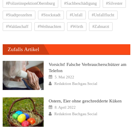
#PolizeiinspektionObernburg
#Sachbeschädigung
#Silvester
#Stadtprozelten
#Stockstadt
#Unfall
#Unfallflucht
#Waldaschaff
#Weihnachten
#Wörth
#Zahnarzt
Zufalls Artikel
Vorsicht! Falsche Verbraucherschützer am
Telefon
Posted
5. Mai 2022
on
Author
Redaktion Bachgau.Social
Ostern, Eier ohne geschredderte Küken
Posted
8. April 2022
on
Author
Redaktion Bachgau.Social