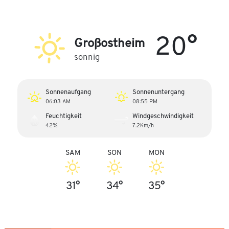
20°
Großostheim
sonnig
Sonnenaufgang
Sonnenuntergang
06:03 AM
08:55 PM
Feuchtigkeit
Windgeschwindigkeit
42%
7.2Km/h
SAM
SON
MON
31°
34°
35°