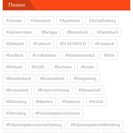
Themen
#Alzenau
#Amorbach
#Apotheken
#Aschaffenburg
#Autokorrektur
#Bachgau
#Bessenbach
#Dammbach
#Diebstahl
#Einbruch
#ELSENFELD
#Erlenbach
#Faulbach
#Großostheim
#Heimbuchenthal
#Hilfe
#Hösbach
#KAHL
#Karlstein
#Kinder
#Kleinheubach
#Kleinostheim
#Klingenberg
#Kriminalität
#Körperverletzung
#Mainaschaff
#Miltenberg
#Mömbris
#Notdienst
#Notfall
#Obernburg
#PolizeiinspektionAlzenau
#PolizeiinspektionAschaffenburg
#PolizeiinspektionMiltenberg