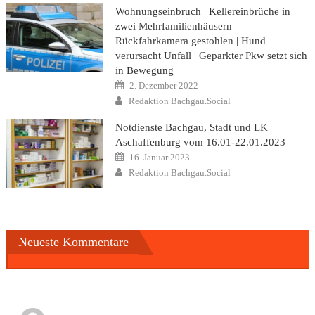
Wohnungseinbruch | Kellereinbrüche in
zwei Mehrfamilienhäusern |
Rückfahrkamera gestohlen | Hund
verursacht Unfall | Geparkter Pkw setzt sich
in Bewegung
Posted
2. Dezember 2022
on
Author
Redaktion Bachgau.Social
Notdienste Bachgau, Stadt und LK
Aschaffenburg vom 16.01-22.01.2023
Posted
16. Januar 2023
on
Author
Redaktion Bachgau.Social
Neueste Kommentare