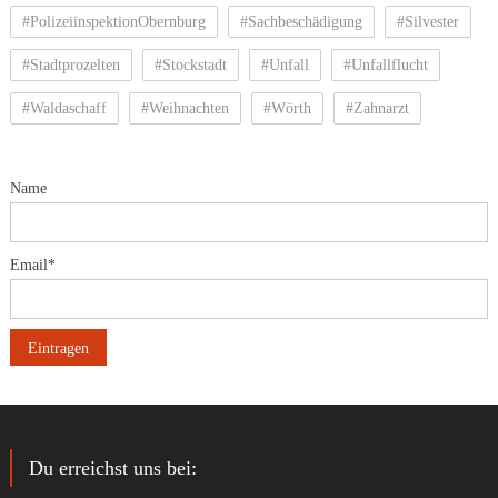
#PolizeiinspektionObernburg
#Sachbeschädigung
#Silvester
#Stadtprozelten
#Stockstadt
#Unfall
#Unfallflucht
#Waldaschaff
#Weihnachten
#Wörth
#Zahnarzt
Name
Email*
Du erreichst uns bei: