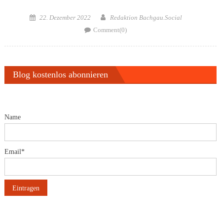
Posted
Author
22. Dezember 2022
Redaktion Bachgau.Social
on
Comment(0)
Blog kostenlos abonnieren
Name
Email*