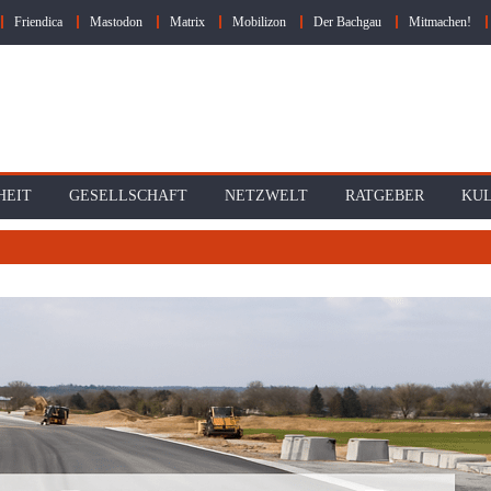
Friendica
Mastodon
Matrix
Mobilizon
Der Bachgau
Mitmachen!
HEIT
GESELLSCHAFT
NETZWELT
RATGEBER
KU