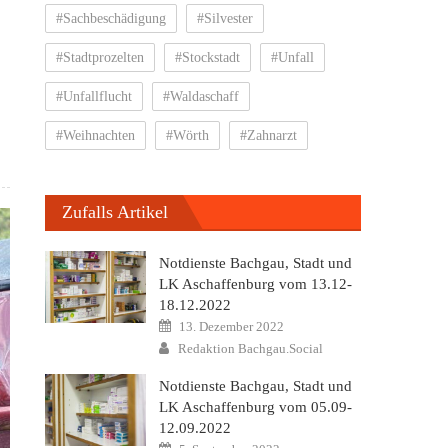
#Sachbeschädigung
#Silvester
#Stadtprozelten
#Stockstadt
#Unfall
#Unfallflucht
#Waldaschaff
#Weihnachten
#Wörth
#Zahnarzt
Zufalls Artikel
Notdienste Bachgau, Stadt und
LK Aschaffenburg vom 13.12-
18.12.2022
Posted
13. Dezember 2022
on
Author
Redaktion Bachgau.Social
Notdienste Bachgau, Stadt und
LK Aschaffenburg vom 05.09-
12.09.2022
Posted