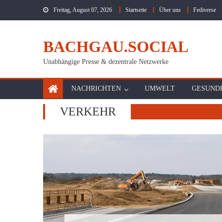
Skip
Freitag, August 07, 2026
Startseite
Über uns
Fediverse
to
content
BACHGAU.SOCIAL
Unabhängige Presse & dezentrale Netzwerke
NACHRICHTEN
UMWELT
GESUND
VERKEHR