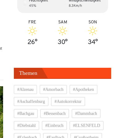
Feuchtigkeit
Windgeschwindigkeit
45%
8.3Km/h
FRE
SAM
SON
26°
30°
34°
nt
Themen
#Alzenau
#Amorbach
#Apotheken
#Aschaffenburg
#Autokorrektur
#Bachgau
#Bessenbach
#Dammbach
#Diebstahl
#Einbruch
#ELSENFELD
#Erlenbach
#Faulbach
#Großostheim