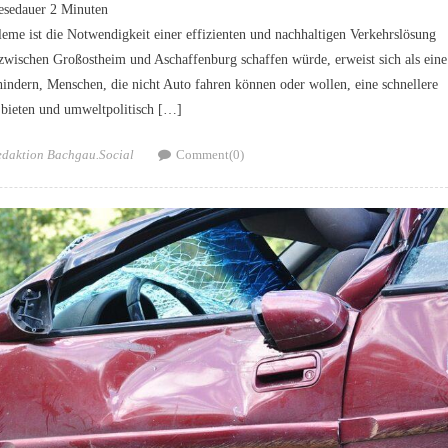
esedauer
2
Minuten
me ist die Notwendigkeit einer effizienten und nachhaltigen Verkehrslösung
 zwischen Großostheim und Aschaffenburg schaffen würde, erweist sich als eine
rhindern, Menschen, die nicht Auto fahren können oder wollen, eine schnellere
bieten und umweltpolitisch […]
thor
edaktion Bachgau.Social
Comment(0)