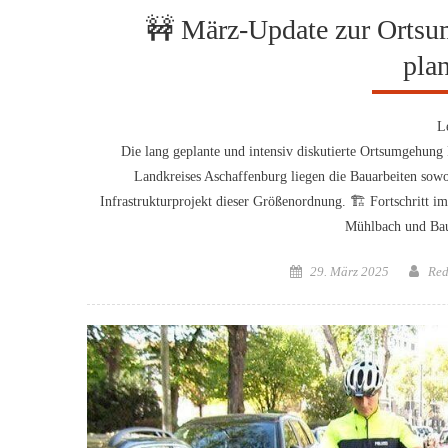
🚧 März-Update zur Ortsu
pla
L
Die lang geplante und intensiv diskutierte Ortsumgehun
Landkreises Aschaffenburg liegen die Bauarbeiten sowo
Infrastrukturprojekt dieser Größenordnung. 🏗️ Fortschritt 
Mühlbach und Bau
Posted
Aut
29. März 2025
Red
on