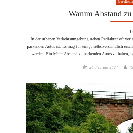
Gesellscha
Warum Abstand zu 
L
In der urbanen Verkehrsumgebung stehen Radfahrer oft vor e
parkenden Autos ist. Es mag für einige selbstverständlich ersc
werden. Ein Meter Abstand zu parkenden Autos zu halten, is
Posted
Au
24. Februar 2024
R
on