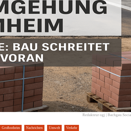
Redakteur ogj | Bachgau.Socia
Großostheim
Nachrichten
Umwelt
Verkehr