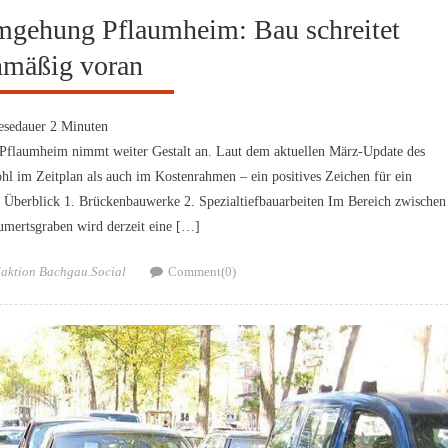
mgehung Pflaumheim: Bau schreitet
nmäßig voran
esedauer
2
Minuten
g Pflaumheim nimmt weiter Gestalt an. Laut dem aktuellen März-Update des
hl im Zeitplan als auch im Kostenrahmen – ein positives Zeichen für ein
im Überblick 1. Brückenbauwerke 2. Spezialtiefbauarbeiten Im Bereich zwischen
mertsgraben wird derzeit eine […]
hor
aktion Bachgau.Social
Comment(0)