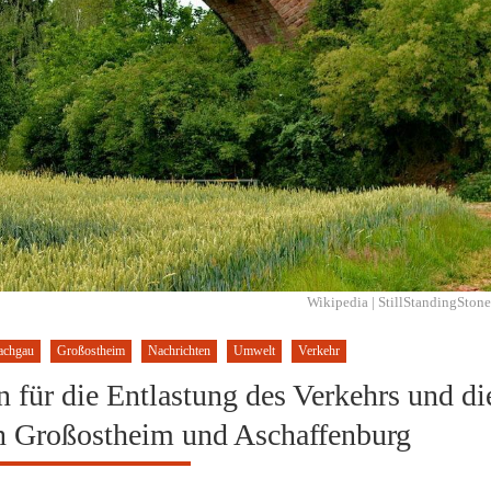
Wikipedia | StillStandingStone
achgau
Großostheim
Nachrichten
Umwelt
Verkehr
für die Entlastung des Verkehrs und di
n Großostheim und Aschaffenburg