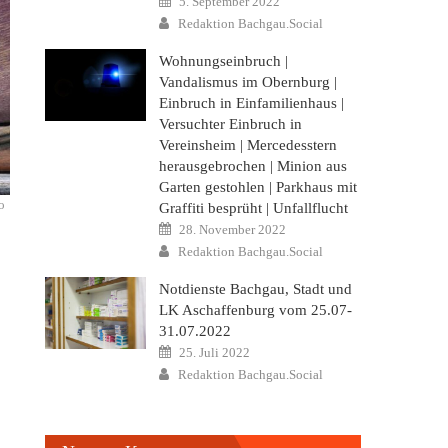
5. September 2022
on
Author
Redaktion Bachgau.Social
Wohnungseinbruch |
Vandalismus im Obernburg |
Einbruch in Einfamilienhaus |
Versuchter Einbruch in
Vereinsheim | Mercedesstern
herausgebrochen | Minion aus
Garten gestohlen | Parkhaus mit
o
Graffiti besprüht | Unfallflucht
Posted
28. November 2022
on
Author
Redaktion Bachgau.Social
Notdienste Bachgau, Stadt und
LK Aschaffenburg vom 25.07-
31.07.2022
Posted
25. Juli 2022
on
Author
Redaktion Bachgau.Social