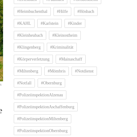
#Heimbuchenthal
#Hilfe
#Hösbach
#KAHL
#Karlstein
#Kinder
#Kleinheubach
#Kleinostheim
#Klingenberg
#Kriminalität
#Körperverletzung
#Mainaschaff
#Miltenberg
#Mömbris
#Notdienst
#Notfall
#Obernburg
s
#PolizeiinspektionAlzenau
#PolizeiinspektionAschaffenburg
e
#PolizeiinspektionMiltenberg
#PolizeiinspektionObernburg