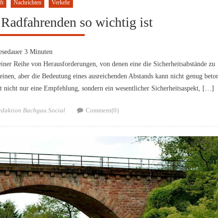
ft
Nachrichten
Verkehr
Radfahrenden so wichtig ist
esedauer
3
Minuten
iner Reihe von Herausforderungen, von denen eine die Sicherheitsabstände zu
heinen, aber die Bedeutung eines ausreichenden Abstands kann nicht genug beto
t nicht nur eine Empfehlung, sondern ein wesentlicher Sicherheitsaspekt, […]
thor
edaktion Bachgau.Social
Comment(0)