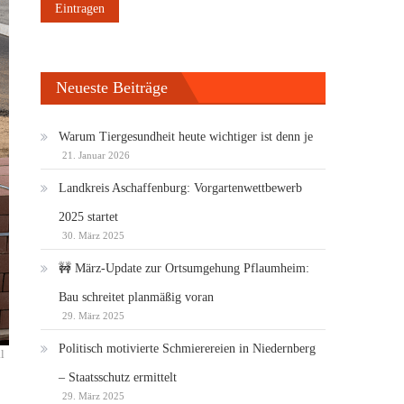
Neueste Beiträge
Warum Tiergesundheit heute wichtiger ist denn je
21. Januar 2026
Landkreis Aschaffenburg: Vorgartenwettbewerb
2025 startet
30. März 2025
🚧 März-Update zur Ortsumgehung Pflaumheim:
Bau schreitet planmäßig voran
29. März 2025
Politisch motivierte Schmierereien in Niedernberg
l
– Staatsschutz ermittelt
29. März 2025