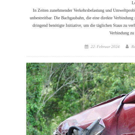
L
In Zeiten zunehmender Verkehrsbelastung und Umweltproble
unbestreitbar. Die Bachgaubahn, die eine direkte Verbindung
dringend benötigte Initiative, um die täglichen Staus zu ve
Verbindung zu 
Posted
Au
22. Februar 2024
R
on